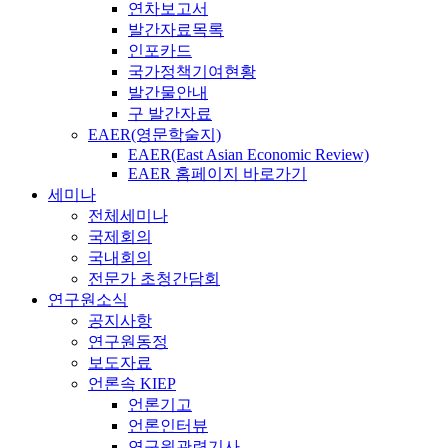
연차보고서
발간자료목록
인포카드
국가정책기여현황
발간물안내
구 발간자료
EAER(영문학술지)
EAER(East Asian Economic Review)
EAER 홈페이지 바로가기
세미나
전체세미나
국제회의
국내회의
전문가 초청간담회
연구원소식
공지사항
연구원동정
보도자료
언론속 KIEP
언론기고
언론인터뷰
연구원관련기사