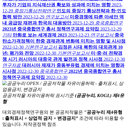
투자가 기업의 지식재산권 확보와 성과에 미치는 영향
2023-
12-29
중장기통상전략연구
인도의 중장기 통상전략과 한·인도
협력 방안
2023-12-29
연구보고서
미중경쟁에 따른 아세안 역
내 공급망 재편과 한국의 대응방안
2023-12-29
중국종합연구
2023년 중국종합연구 총서 정책연구과제 요약집
2023-12-29
기타
만화로 보는 세계경제 2023
2023-12-23
연구보고서
중국
탄소가격정책이 한중 경제관계 변화에 미치는 영향 및 시사점
2022-12-30
기본연구보고서
김정은 시대 북한의 대외관계 10
년: 평가와 전망
2022-12-30
기본연구보고서
미·중·러 전략경
쟁 시기 러시아의 대중국 관계 발전과 정책 시사점
2022-12-30
연구자료
대러시아 제재가 중동부유럽 경제에 미치는 영향과
시사점
2022-12-30
중국종합연구
2022년 중국종합연구 총서
정책연구과제 요약집
2022-12-30
공공저작물 자유이용허락 표시기준
(공공누리, KOGL) 제4유
형
대외경제정책연구원의 본 공공저작물은
"공공누리 제4유형
: 출처표시 + 상업적 금지 + 변경금지”
조건에 따라 이용할 수
있습니다. 저작권정책 참조