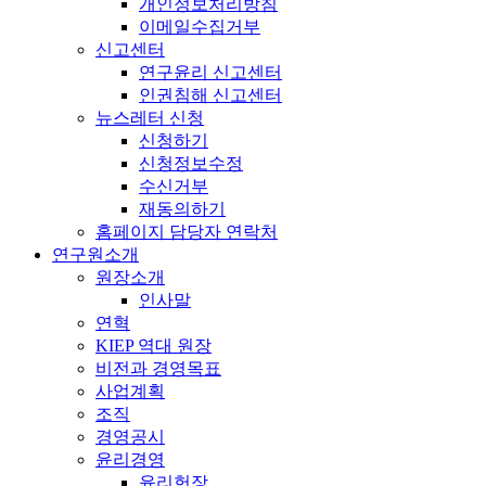
개인정보처리방침
이메일수집거부
신고센터
연구윤리 신고센터
인권침해 신고센터
뉴스레터 신청
신청하기
신청정보수정
수신거부
재동의하기
홈페이지 담당자 연락처
연구원소개
원장소개
인사말
연혁
KIEP 역대 원장
비전과 경영목표
사업계획
조직
경영공시
윤리경영
윤리헌장