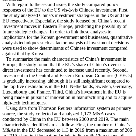
With regard to the second issue, the study compared policy
responses of the EU to the US vis-à-vis Chinese investment. First,
the study analyzed China’s investment strategies in the US and the
EU respectively. Especially, the study focused on China’s recent
investment moves in Eastern Europe, predicting the possibility of
future strategic changes. In order to link these analyses to
implications for the Korean government and businesses, quantitative
analysis techniques such as factor analysis of investment decisions
were used to show determinants of Chinese investment compared
against that by Korea.
To summarize the main characteristics of China’s investment in
Europe, the study found that the EU’s share of China’s overseas
direct investment has continued to increase until recently. Second,
investment in the Central and Eastern European Countries (CEECs)
is gradually increasing, although it is still insignificant compared to
the top five destinations in the EU: Netherlands, Sweden, Germany,
Luxembourg and France. Third, China’s investment in the EU is
being made in pursuit of innovation in manufacturing and to acquire
high-tech technologies.
Using data from Thomson Reuters information system as primary
source, the study collected and analyzed 1,172 M&A cases
conducted by China in the EU between 2000 and 2019. The main
characteristics identified are as follow. First, the number of China’s
M&As in the EU decreased to 113 in 2019 from a maximum of 206
in 2016, showing fluctuation largely in line with China’s overall