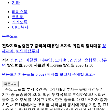
기타
페이스북
트위터
카카오톡
URL 복사
목록으로
전략지역심층연구
중국의 대유럽 투자와 유럽의 정책대응
경
제관계
,
해외직접투자
저자
양평섭
,
이철원
,
나수엽
,
오태현
,
김영선
,
윤형준
,
강유
덕
발간번호
20-01
자료언어
Korean
발간일
2020.12.30
원문보기(다운로드:5,562)
저자별 보고서
주제별 보고서
국문요약
주요 글로벌 투자국인 중국의 대EU 투자는 유럽 재정위기
기간 중 급증하여 EU의 핵심 투자국으로 부상하였으나, 최근
들어 감소 추세를 보이고 있다. 한편 중국의 대EU 투자가 증가
하면서 EU 내에서는 우려를 나타냄과 동시에 개별 기업 및 EU
산업에 대한 부정적 효과를 분석해야 할 필요성이 제기되었다.