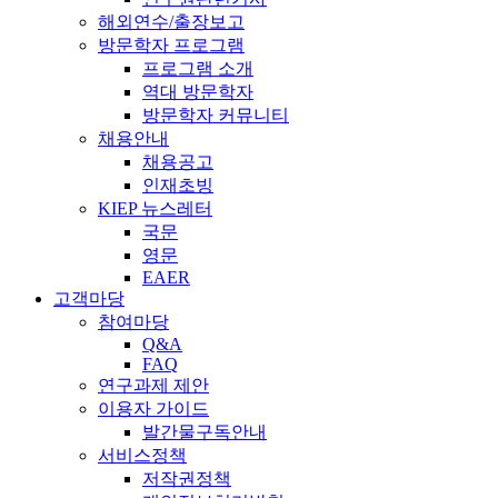
해외연수/출장보고
방문학자 프로그램
프로그램 소개
역대 방문학자
방문학자 커뮤니티
채용안내
채용공고
인재초빙
KIEP 뉴스레터
국문
영문
EAER
고객마당
참여마당
Q&A
FAQ
연구과제 제안
이용자 가이드
발간물구독안내
서비스정책
저작권정책