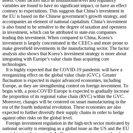
assets. Other factors such as institutional-level and regulatory
variables are found to have no significant impact, or have an effect
contrary to expectations. This suggests that China’s investment in
the EU is based on the Chinese government’s growth strategy, and
accompanies an element of national capitalism. China’s investment
is also found to be sensitive to the degree of taxation and openness
in investment, which can be attributed to state-run companies
leading this investment. When compared to China, Korea’s
investment is largely concentrated in the CEECs and more prone to
make greenfield investments in the manufacturing sector. The factor
analysis also shows that Korea’s investment strategy is more about
integrating with Europe’s value chain than acquiring core
technologies.
It is highly expected that the COVID-19 pandemic will have a
reorganizing effect on the global value chain (GVC). Greater
fluctuation is expected in major advanced economies, including
Europe, as they are strengthening control on foreign investment. To
begin with, a post-COVID Europe is expected to gradually increase
the proportion of its regional value chain (RVC) within the GVC.
Moreover, changes will be centered on smart manufacturing in the
era of the fourth industrial revolution. These economies are also
expected to further diversify their supply chains in order to hedge
against other risks on the global level.
Foreign investment regulation in the high-tech sector motivated by
national security is emerging as a global issue as the US and the EU