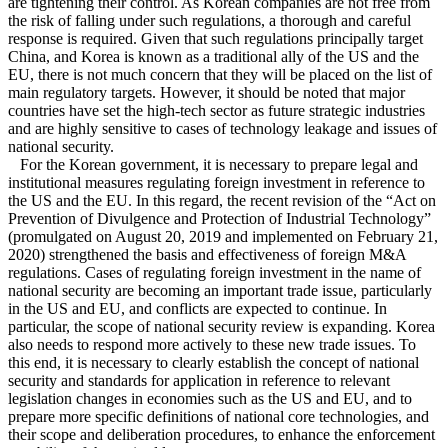
are tightening their control. As Korean companies are not free from
the risk of falling under such regulations, a thorough and careful
response is required. Given that such regulations principally target
China, and Korea is known as a traditional ally of the US and the
EU, there is not much concern that they will be placed on the list of
main regulatory targets. However, it should be noted that major
countries have set the high-tech sector as future strategic industries
and are highly sensitive to cases of technology leakage and issues of
national security.
For the Korean government, it is necessary to prepare legal and
institutional measures regulating foreign investment in reference to
the US and the EU. In this regard, the recent revision of the “Act on
Prevention of Divulgence and Protection of Industrial Technology”
(promulgated on August 20, 2019 and implemented on February 21,
2020) strengthened the basis and effectiveness of foreign M&A
regulations. Cases of regulating foreign investment in the name of
national security are becoming an important trade issue, particularly
in the US and EU, and conflicts are expected to continue. In
particular, the scope of national security review is expanding. Korea
also needs to respond more actively to these new trade issues. To
this end, it is necessary to clearly establish the concept of national
security and standards for application in reference to relevant
legislation changes in economies such as the US and EU, and to
prepare more specific definitions of national core technologies, and
their scope and deliberation procedures, to enhance the enforcement