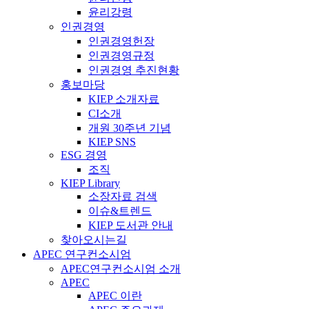
윤리강령
인권경영
인권경영헌장
인권경영규정
인권경영 추진현황
홍보마당
KIEP 소개자료
CI소개
개원 30주년 기념
KIEP SNS
ESG 경영
조직
KIEP Library
소장자료 검색
이슈&트렌드
KIEP 도서관 안내
찾아오시는길
APEC 연구컨소시엄
APEC연구컨소시엄 소개
APEC
APEC 이란