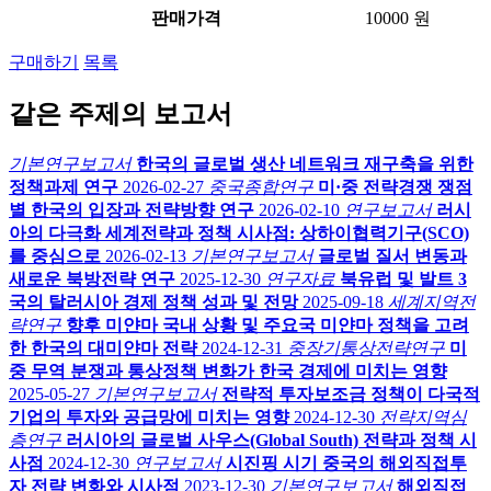
판매가격
10000 원
구매하기
목록
같은 주제의 보고서
기본연구보고서
한국의 글로벌 생산 네트워크 재구축을 위한
정책과제 연구
2026-02-27
중국종합연구
미·중 전략경쟁 쟁점
별 한국의 입장과 전략방향 연구
2026-02-10
연구보고서
러시
아의 다극화 세계전략과 정책 시사점: 상하이협력기구(SCO)
를 중심으로
2026-02-13
기본연구보고서
글로벌 질서 변동과
새로운 북방전략 연구
2025-12-30
연구자료
북유럽 및 발트 3
국의 탈러시아 경제 정책 성과 및 전망
2025-09-18
세계지역전
략연구
향후 미얀마 국내 상황 및 주요국 미얀마 정책을 고려
한 한국의 대미얀마 전략
2024-12-31
중장기통상전략연구
미
중 무역 분쟁과 통상정책 변화가 한국 경제에 미치는 영향
2025-05-27
기본연구보고서
전략적 투자보조금 정책이 다국적
기업의 투자와 공급망에 미치는 영향
2024-12-30
전략지역심
층연구
러시아의 글로벌 사우스(Global South) 전략과 정책 시
사점
2024-12-30
연구보고서
시진핑 시기 중국의 해외직접투
자 전략 변화와 시사점
2023-12-30
기본연구보고서
해외직접