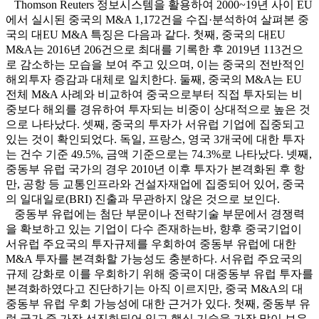
Thomson Reuters 정보시스템을 활용하여 2000~19년 사이 EU
에서 실시된 중국의 M&A 1,172건을 수집·분석하여 살펴본 중
국의 대EU M&A 특징은 다음과 같다. 첫째, 중국의 대EU
M&A는 2016년 206건으로 최대를 기록한 후 2019년 113건으
로 감소하는 모습을 보여 주고 있으며, 이는 중국의 전반적인
해외투자 증감과 대체로 일치한다. 둘째, 중국의 M&A는 EU
전체 M&A 사례와 비교하여 중국으로부터 직접 투자되는 비
중보다 해외를 경유하여 투자되는 비중이 상대적으로 높은 것
으로 나타났다. 셋째, 중국의 투자가 서유럽 기업에 집중되고
있는 것이 확인되었다. 독일, 프랑스, 영국 3개국에 대한 투자
는 건수 기준 49.5%, 금액 기준으로는 74.3%로 나타났다. 넷째,
중동부 유럽 국가의 경우 2010년 이후 투자가 본격화된 후 항
만, 공항 등 교통인프라와 건설자재업에 집중되어 있어, 중국
의 일대일로(BRI) 진출과 무관하지 않은 것으로 보인다.
중동부 유럽에는 첨단 부문이나 전략기술 부문에서 경쟁력
을 확보하고 있는 기업이 다수 존재하는바, 향후 중국기업이
서유럽 주요국의 투자규제를 우회하여 중동부 유럽에 대한
M&A 투자를 본격화할 가능성도 충분하다. 서유럽 주요국의
규제 강화로 이를 우회하기 위해 중국이 대중동부 유럽 투자를
본격화하였다고 진단하기는 아직 이르지만, 중국 M&A의 대
중동부 유럽 우회 가능성에 대한 근거가 있다. 첫째, 중동부 유
럽 국가 중 가장 선진화되어 있고 핵심 기술을 가장 많이 보유