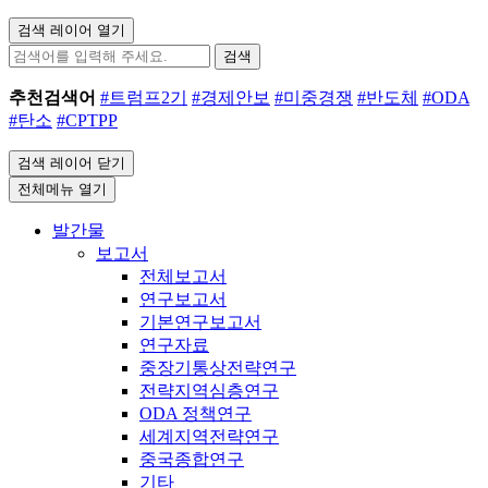
검색 레이어 열기
검색
추천검색어
#트럼프2기
#경제안보
#미중경쟁
#반도체
#ODA
#탄소
#CPTPP
검색 레이어 닫기
전체메뉴 열기
발간물
보고서
전체보고서
연구보고서
기본연구보고서
연구자료
중장기통상전략연구
전략지역심층연구
ODA 정책연구
세계지역전략연구
중국종합연구
기타