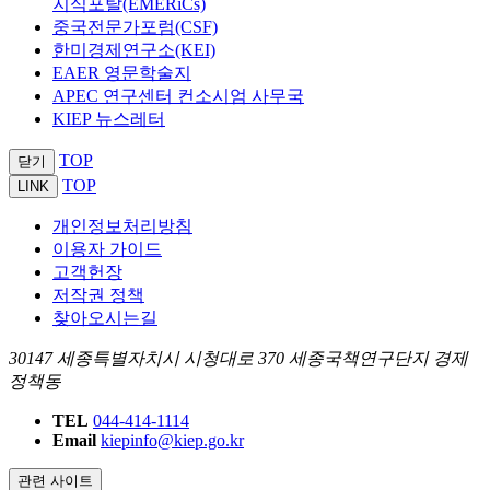
지식포탈(EMERiCs)
중국전문가포럼(CSF)
한미경제연구소(KEI)
EAER 영문학술지
APEC 연구센터 컨소시엄 사무국
KIEP 뉴스레터
TOP
닫기
TOP
LINK
개인정보처리방침
이용자 가이드
고객헌장
저작권 정책
찾아오시는길
30147 세종특별자치시 시청대로 370 세종국책연구단지 경제
정책동
TEL
044-414-1114
Email
kiepinfo@kiep.go.kr
관련 사이트