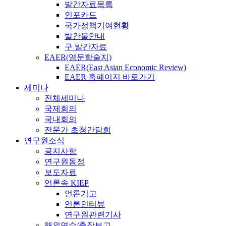
발간자료목록
인포카드
국가정책기여현황
발간물안내
구 발간자료
EAER(영문학술지)
EAER(East Asian Economic Review)
EAER 홈페이지 바로가기
세미나
전체세미나
국제회의
국내회의
전문가 초청간담회
연구원소식
공지사항
연구원동정
보도자료
언론속 KIEP
언론기고
언론인터뷰
연구원관련기사
해외연수/출장보고