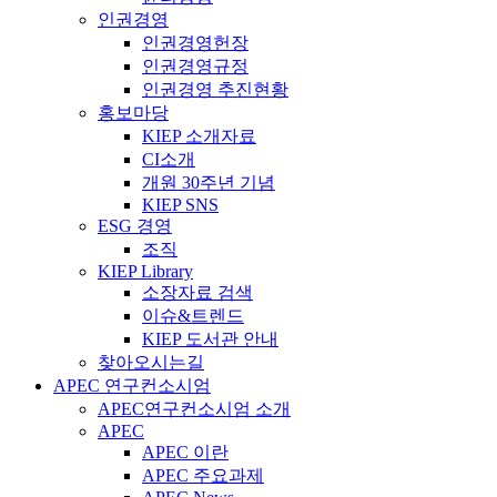
인권경영
인권경영헌장
인권경영규정
인권경영 추진현황
홍보마당
KIEP 소개자료
CI소개
개원 30주년 기념
KIEP SNS
ESG 경영
조직
KIEP Library
소장자료 검색
이슈&트렌드
KIEP 도서관 안내
찾아오시는길
APEC 연구컨소시엄
APEC연구컨소시엄 소개
APEC
APEC 이란
APEC 주요과제