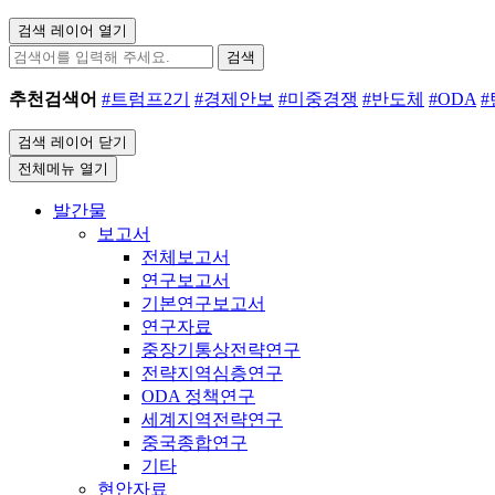
검색 레이어 열기
검색
추천검색어
#트럼프2기
#경제안보
#미중경쟁
#반도체
#ODA
검색 레이어 닫기
전체메뉴 열기
발간물
보고서
전체보고서
연구보고서
기본연구보고서
연구자료
중장기통상전략연구
전략지역심층연구
ODA 정책연구
세계지역전략연구
중국종합연구
기타
현안자료