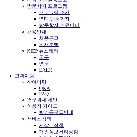
방문학자 프로그램
프로그램 소개
역대 방문학자
방문학자 커뮤니티
채용안내
채용공고
인재초빙
KIEP 뉴스레터
국문
영문
EAER
고객마당
참여마당
Q&A
FAQ
연구과제 제안
이용자 가이드
발간물구독안내
서비스정책
저작권정책
개인정보처리방침