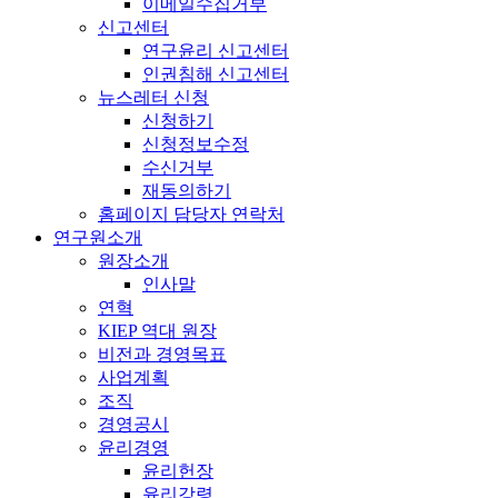
이메일수집거부
신고센터
연구윤리 신고센터
인권침해 신고센터
뉴스레터 신청
신청하기
신청정보수정
수신거부
재동의하기
홈페이지 담당자 연락처
연구원소개
원장소개
인사말
연혁
KIEP 역대 원장
비전과 경영목표
사업계획
조직
경영공시
윤리경영
윤리헌장
윤리강령