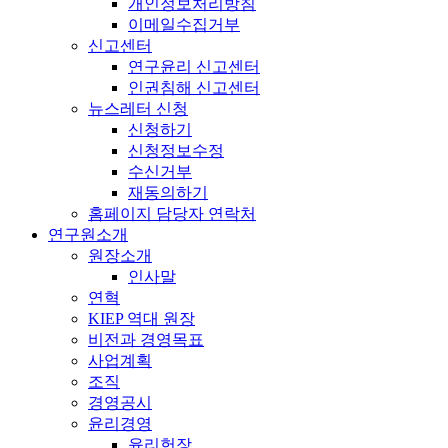
개인정보처리방침
이메일수집거부
신고센터
연구윤리 신고센터
인권침해 신고센터
뉴스레터 신청
신청하기
신청정보수정
수신거부
재동의하기
홈페이지 담당자 연락처
연구원소개
원장소개
인사말
연혁
KIEP 역대 원장
비전과 경영목표
사업계획
조직
경영공시
윤리경영
윤리헌장