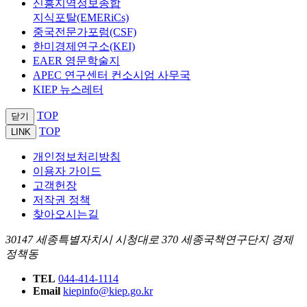
신흥지역정보종합
지식포탈(EMERiCs)
중국전문가포럼(CSF)
한미경제연구소(KEI)
EAER 영문학술지
APEC 연구센터 컨소시엄 사무국
KIEP 뉴스레터
TOP
닫기
TOP
LINK
개인정보처리방침
이용자 가이드
고객헌장
저작권 정책
찾아오시는길
30147 세종특별자치시 시청대로 370 세종국책연구단지 경제
정책동
TEL
044-414-1114
Email
kiepinfo@kiep.go.kr