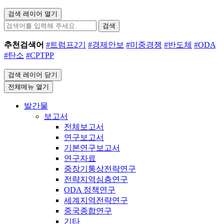
검색 레이어 열기
검색
추천검색어
#트럼프2기
#경제안보
#미중경쟁
#반도체
#ODA
#탄소
#CPTPP
검색 레이어 닫기
전체메뉴 열기
발간물
보고서
전체보고서
연구보고서
기본연구보고서
연구자료
중장기통상전략연구
전략지역심층연구
ODA 정책연구
세계지역전략연구
중국종합연구
기타