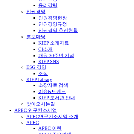
윤리강령
인권경영
인권경영헌장
인권경영규정
인권경영 추진현황
홍보마당
KIEP 소개자료
CI소개
개원 30주년 기념
KIEP SNS
ESG 경영
조직
KIEP Library
소장자료 검색
이슈&트렌드
KIEP 도서관 안내
찾아오시는길
APEC 연구컨소시엄
APEC연구컨소시엄 소개
APEC
APEC 이란