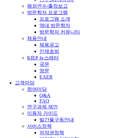
해외연수/출장보고
방문학자 프로그램
프로그램 소개
역대 방문학자
방문학자 커뮤니티
채용안내
채용공고
인재초빙
KIEP 뉴스레터
국문
영문
EAER
고객마당
참여마당
Q&A
FAQ
연구과제 제안
이용자 가이드
발간물구독안내
서비스정책
저작권정책