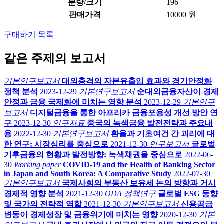
분량/크기
196
판매가격
10000 원
구매하기
목록
같은 주제의 보고서
기본연구보고서
대외충격의 자본유출입 효과와 경기안정화
정책 분석
2023-12-29
기본연구보고서
순대외금융자산이 경제
안정과 금융 국제화에 미치는 영향 분석
2023-12-29
기본연구
보고서
디지털금융을 통한 아프리카 금융포용성 개선 방안 연
구
2023-12-30
연구자료
중국의 녹색금융 발전전략과 주요내
용
2022-12-30
기본연구보고서
환율과 기초여건 간 괴리에 대
한 연구: 시장심리를 중심으로
2021-12-30
연구보고서
글로벌
기후금융의 현황과 발전방향: 녹색채권을 중심으로
2022-06-
30
Working paper
COVID-19 and the Health of Banking Sector
in Japan and South Korea: A Comparative Study
2022-07-30
기본연구보고서
국제사회의 부동산 보유세 논의 방향과 거시
경제적 영향 분석
2021-12-30
ODA 정책연구
글로벌 ESG 동향
및 국가의 전략적 역할
2021-12-30
기본연구보고서
신용공급
변동이 경제성장 및 금융위기에 미치는 영향
2020-12-30
기본