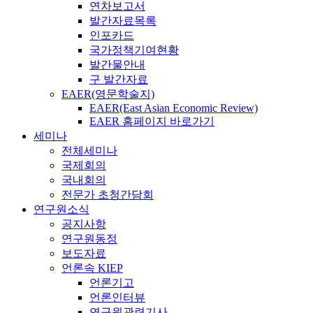
연차보고서
발간자료목록
인포카드
국가정책기여현황
발간물안내
구 발간자료
EAER(영문학술지)
EAER(East Asian Economic Review)
EAER 홈페이지 바로가기
세미나
전체세미나
국제회의
국내회의
전문가 초청간담회
연구원소식
공지사항
연구원동정
보도자료
언론속 KIEP
언론기고
언론인터뷰
연구원관련기사