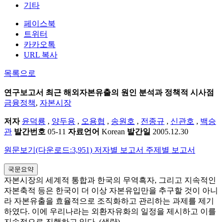
기타
페이스북
트위터
카카오톡
URL 복사
목록으로
연구보고서
최근 해외자본유출의 원인 분석과 정책적 시사점
금융정책
,
자본시장
저자
윤덕룡
,
양두용
,
오용협
,
송원호
,
전종규
,
신관호
,
백승
관
발간번호
05-11
자료언어
Korean
발간일
2005.12.30
원문보기(다운로드:3,951)
저자별 보고서
주제별 보고서
국문요약
자본시장의 세계적 통합과 한국의 무역흑자, 그리고 지속적인
자본축적 등은 한국이 더 이상 자본유입만을 추구할 것이 아니
라 자본유출을 효율적으로 조직화하고 관리하는 과제를 제기
하였다. 이에 우리나라는 외환자유화의 일정을 제시하고 이를
지속적으로 진행하고 있다. (생략)