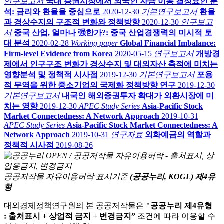
연구보고서
국내 증권시장에서 외국인 자금 이동 결정요인 분
석: 금리와 환율을 중심으로
2020-12-30
기본연구보고서
환율
과 경상수지의 구조적 변화와 정책방향
2020-12-30
연구보고
서
중국 산업, 얼마나 强한가?: 중국 산업경쟁력의 미시적 토
대 분석
2020-02-28
Working paper
Global Financial Imbalance:
Firm-level Evidence from Korea
2020-05-15
연구보고서
개방경
제에서 인구구조 변화가 경상수지 및 대외자산 축적에 미치는
영향분석 및 정책적 시사점
2019-12-30
기본연구보고서
포용
적 무역을 위한 중소기업의 국제화 정책방향 연구
2019-12-30
기본연구보고서
내국인 해외증권투자 확대가 외환시장에 미
치는 영향
2019-12-30
APEC Study Series
Asia-Pacific Stock
Market Connectedness: A Network Approach
2019-10-31
APEC Study Series
Asia-Pacific Stock Market Connectedness: A
Network Approach
2019-10-31
연구자료
외화예금의 역할과
정책적 시사점
2019-08-26
공공저작물 자유이용허락 표시기준
(공공누리, KOGL) 제4유
형
대외경제정책연구원의 본 공공저작물은
"공공누리 제4유형
: 출처표시 + 상업적 금지 + 변경금지”
조건에 따라 이용할 수