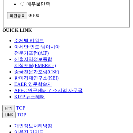
매우불만족
0
/100
QUICK LINK
주제별 키워드
아세안·인도·남아시아
전문가포럼(AIF)
신흥지역정보종합
지식포탈(EMERiCs)
중국전문가포럼(CSF)
한미경제연구소(KEI)
EAER 영문학술지
APEC 연구센터 컨소시엄 사무국
KIEP 뉴스레터
TOP
닫기
TOP
LINK
개인정보처리방침
이용자 가이드