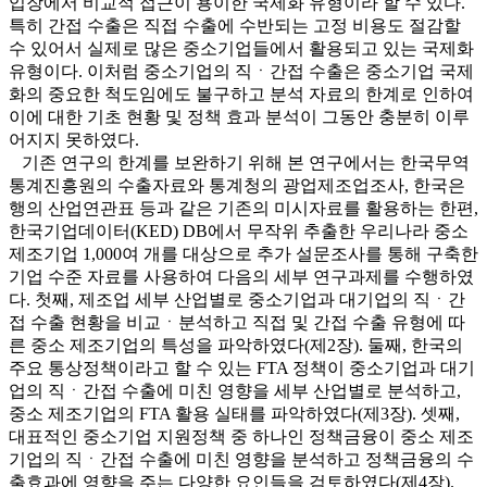
입장에서 비교적 접근이 용이한 국제화 유형이라 할 수 있다.
특히 간접 수출은 직접 수출에 수반되는 고정 비용도 절감할
수 있어서 실제로 많은 중소기업들에서 활용되고 있는 국제화
유형이다. 이처럼 중소기업의 직ㆍ간접 수출은 중소기업 국제
화의 중요한 척도임에도 불구하고 분석 자료의 한계로 인하여
이에 대한 기초 현황 및 정책 효과 분석이 그동안 충분히 이루
어지지 못하였다.
기존 연구의 한계를 보완하기 위해 본 연구에서는 한국무역
통계진흥원의 수출자료와 통계청의 광업제조업조사, 한국은
행의 산업연관표 등과 같은 기존의 미시자료를 활용하는 한편,
한국기업데이터(KED) DB에서 무작위 추출한 우리나라 중소
제조기업 1,000여 개를 대상으로 추가 설문조사를 통해 구축한
기업 수준 자료를 사용하여 다음의 세부 연구과제를 수행하였
다. 첫째, 제조업 세부 산업별로 중소기업과 대기업의 직ㆍ간
접 수출 현황을 비교ㆍ분석하고 직접 및 간접 수출 유형에 따
른 중소 제조기업의 특성을 파악하였다(제2장). 둘째, 한국의
주요 통상정책이라고 할 수 있는 FTA 정책이 중소기업과 대기
업의 직ㆍ간접 수출에 미친 영향을 세부 산업별로 분석하고,
중소 제조기업의 FTA 활용 실태를 파악하였다(제3장). 셋째,
대표적인 중소기업 지원정책 중 하나인 정책금융이 중소 제조
기업의 직ㆍ간접 수출에 미친 영향을 분석하고 정책금융의 수
출효과에 영향을 주는 다양한 요인들을 검토하였다(제4장).