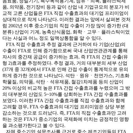
음료품, 정밀기기, 특수목적용기계, 섬유ㆍ의복, 플라스틱제
품, 의약품, 전기장비 등과 같이 산업 내 기업규모의 분포가 비
교적 고른 산업들은 FTA 직접 수출효과의 대기업 프리미엄이
상대적으로 작게 나타났다. 이러한 결과는 앞에서 살펴본 것처
럼 2002년 이후 중소기업의 직접 수출이 가장 많이 증가한 (대
분류) 산업이 기계, 농축산식품업, 화학ㆍ고무ㆍ플라스틱이었
다는 사실과 어느 정도 일맥상통함을 알 수 있다.
FTA 직접 수출효과 추정 결과에 근거하여 타 기업(산업)의
수출이 FTA로 인해 증가함으로써 국내 산업연관관계를 통해
자사의 중간재 공급이 증가하는 효과, 즉 FTA의 간접 수출(유
형 2)효과를 추정하였다. 추정 결과, 거의 대부분의 세부 산업
(37개 중 32개)에서 FTA로 인해 간접 수출이 통계적으로 유의
하게 증가한 것으로 나타났다. 석탄ㆍ원유ㆍ천연가스, 기초화
학물질, 의약품, 석탄ㆍ석유제품, 철강1차제품 등의 산업이
20% 이상의 비교적 높은 FTA 간접 수출효과를 누렸으며 그 밖
의 대부분의 산업도 5~10%를 상회하는 FTA 간접 수출효과를
보였다. 이러한 FTA 간접 수출효과를 직접 수출효과와 함께
고려할 경우, FTA 수출효과의 대기업 프리미엄은 상당 부분
감소하는 것으로 드러났다. 즉, FTA의 직접 수출효과만 고려
하는 것은 FTA가 중소기업의 국제화에 미치는 긍정적인 영향
을 과소평가한다고 볼 수 있다.
자체 중소기업 설문조사를 근거로 중소 제조기업들의 FTA