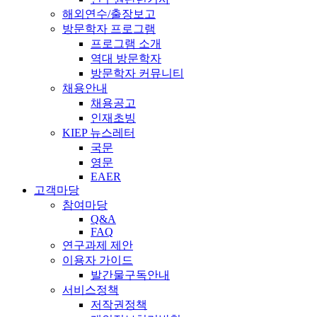
해외연수/출장보고
방문학자 프로그램
프로그램 소개
역대 방문학자
방문학자 커뮤니티
채용안내
채용공고
인재초빙
KIEP 뉴스레터
국문
영문
EAER
고객마당
참여마당
Q&A
FAQ
연구과제 제안
이용자 가이드
발간물구독안내
서비스정책
저작권정책