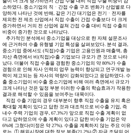
출이 더 크게 증가하면서 간접 수출 대비 직접 수출 비중이 감
소하였다. 중소기업의 직ㆍ간접 수출 구조 변화가 산업별로 다
양하게 나타난 것에 반해, 같은 기간 대기업은 전기ㆍ전자를
제외한 전 제조 산업에서 직접 수출이 간접 수출보다 더 크게
증가하면서 거의 전 산업에 걸쳐 간접 수출 대비 직접 수출의
비중이 증가한 것으로 나타났다.
추가적인 분석에서 중소기업을 대상으로 한 자체 설문조사
에 근거하여 수출 유형별 기업 특성을 살펴보았다. 분석 결과,
중소기업 중에서도 (직접)수출 기업은 고용인원과 매출액, 총
자산 측면에서 비(직접)수출 기업보다 규모가 큰 것으로 나타
났다. 더불어 직접 수출을 경험한 중소기업의 약 80%가 수출
경험으로 인해 자사 인력의 업무 능력이 향상되고 연구개발 능
력이 제고되는 등 자사의 역량이 강화되었다고 응답하였다. 수
출 중소기업이 비수출 중소기업에 비해 여러 측면에서 규모가
크게 나타난 것은 일정 부분 이러한 수출의 학습효과가 작용한
결과로 해석할 수 있음을 보여주는 대목이다.
직접 수출 기업의 경우 대부분이 향후 직접 수출을 유지 혹은
확대할 계획이 있다고 답한 것과 대조적으로 비수출 기업, 즉
내수 주력 기업의 경우, 67.3%가 앞으로 직접 수출 계획이 없
다고 답하였으며 수출 계획이 있다고 답한 비수출 기업은 약
6%에 그쳤다(미정은 약 27%). 수출을 계획하지 않는 주요 이유
로는 ① 해외시장에 대한 정보 부족(21.2%) ② 자금 조달의 어