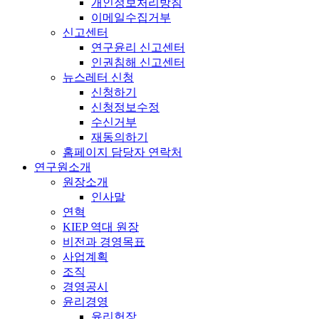
개인정보처리방침
이메일수집거부
신고센터
연구윤리 신고센터
인권침해 신고센터
뉴스레터 신청
신청하기
신청정보수정
수신거부
재동의하기
홈페이지 담당자 연락처
연구원소개
원장소개
인사말
연혁
KIEP 역대 원장
비전과 경영목표
사업계획
조직
경영공시
윤리경영
윤리헌장