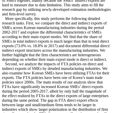
of SMEs together, mainly because the SMEs’ indirect exports are
hard to measure due to data limitation. This study aims to fill the
research gap by utilizing newly-developed estimation methodologies
and firm-level survey.
More specifically, this study performs the following detailed
research tasks. First, we compare the direct and indirect exports of
SMEs across Korean manufacturing industries during the period
2002-2017 and explore the differential characteristics of SMEs
according to their main export modes. We find that the share of
SMEs in total indirect exports is much larger than that in total direct
exports (73.0% vs. 18.8% in 2017) and document differential direct/
indirect export structures across the manufacturing industries. We
further highlight that the firm characteristics are heterogeneous
depending on whether their main export mode is direct or indirect.
Second, we analyze the impacts of FTA policies on direct and
indirect exports of SMEs by detailed manufacturing industries. We
also examine how Korean SMEs have been utilizing FTAs for their
exports. The FTA policies have been one of Korea’s main trade
policies since 2000s. The main results of our analysis show that
FTAs have significantly increased Korean SMEs’ direct exports
during the period 2005-2017, albeit by only half the magnitude of
the effect realized by FTAs in the direct exports of large enterprises
during the same period. The gap in FTA direct export effects
between large and small/medium firms tends to be larger in
industries which show larger polarization in the distribution of firm