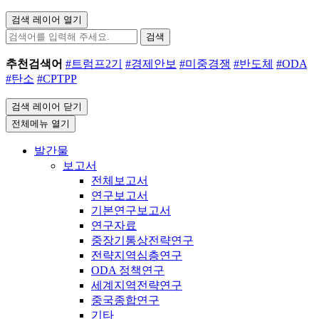
검색 레이어 열기
검색
추천검색어
#트럼프2기
#경제안보
#미중경쟁
#반도체
#ODA
#탄소
#CPTPP
검색 레이어 닫기
전체메뉴 열기
발간물
보고서
전체보고서
연구보고서
기본연구보고서
연구자료
중장기통상전략연구
전략지역심층연구
ODA 정책연구
세계지역전략연구
중국종합연구
기타