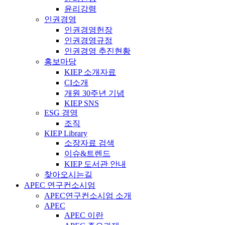
윤리강령
인권경영
인권경영헌장
인권경영규정
인권경영 추진현황
홍보마당
KIEP 소개자료
CI소개
개원 30주년 기념
KIEP SNS
ESG 경영
조직
KIEP Library
소장자료 검색
이슈&트렌드
KIEP 도서관 안내
찾아오시는길
APEC 연구컨소시엄
APEC연구컨소시엄 소개
APEC
APEC 이란