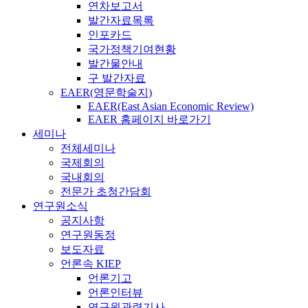
연차보고서
발간자료목록
인포카드
국가정책기여현황
발간물안내
구 발간자료
EAER(영문학술지)
EAER(East Asian Economic Review)
EAER 홈페이지 바로가기
세미나
전체세미나
국제회의
국내회의
전문가 초청간담회
연구원소식
공지사항
연구원동정
보도자료
언론속 KIEP
언론기고
언론인터뷰
연구원관련기사