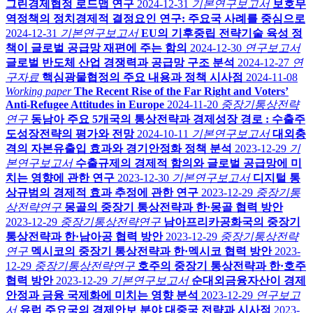
그린경제협정 로드맵 연구
2024-12-31
기본연구보고서
보호무
역정책의 정치경제적 결정요인 연구: 주요국 사례를 중심으로
2024-12-31
기본연구보고서
EU의 기후중립 전략기술 육성 정
책이 글로벌 공급망 재편에 주는 함의
2024-12-30
연구보고서
글로벌 반도체 산업 경쟁력과 공급망 구조 분석
2024-12-27
연
구자료
핵심광물협정의 주요 내용과 정책 시사점
2024-11-08
Working paper
The Recent Rise of the Far Right and Voters’
Anti-Refugee Attitudes in Europe
2024-11-20
중장기통상전략
연구
동남아 주요 5개국의 통상전략과 경제성장 경로 : 수출주
도성장전략의 평가와 전망
2024-10-11
기본연구보고서
대외충
격의 자본유출입 효과와 경기안정화 정책 분석
2023-12-29
기
본연구보고서
수출규제의 경제적 함의와 글로벌 공급망에 미
치는 영향에 관한 연구
2023-12-30
기본연구보고서
디지털 통
상규범의 경제적 효과 추정에 관한 연구
2023-12-29
중장기통
상전략연구
몽골의 중장기 통상전략과 한·몽골 협력 방안
2023-12-29
중장기통상전략연구
남아프리카공화국의 중장기
통상전략과 한·남아공 협력 방안
2023-12-29
중장기통상전략
연구
멕시코의 중장기 통상전략과 한·멕시코 협력 방안
2023-
12-29
중장기통상전략연구
호주의 중장기 통상전략과 한·호주
협력 방안
2023-12-29
기본연구보고서
순대외금융자산이 경제
안정과 금융 국제화에 미치는 영향 분석
2023-12-29
연구보고
서
유럽 주요국의 경제안보 분야 대중국 전략과 시사점
2023-