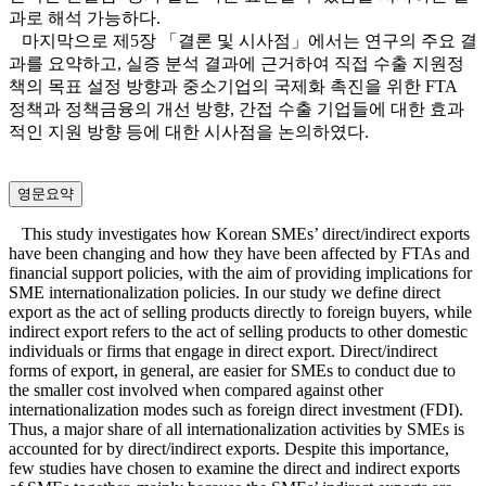
과로 해석 가능하다.
마지막으로 제5장 「결론 및 시사점」에서는 연구의 주요 결
과를 요약하고, 실증 분석 결과에 근거하여 직접 수출 지원정
책의 목표 설정 방향과 중소기업의 국제화 촉진을 위한 FTA
정책과 정책금융의 개선 방향, 간접 수출 기업들에 대한 효과
적인 지원 방향 등에 대한 시사점을 논의하였다.
영문요약
This study investigates how Korean SMEs’ direct/indirect exports
have been changing and how they have been affected by FTAs and
financial support policies, with the aim of providing implications for
SME internationalization policies. In our study we define direct
export as the act of selling products directly to foreign buyers, while
indirect export refers to the act of selling products to other domestic
individuals or firms that engage in direct export. Direct/indirect
forms of export, in general, are easier for SMEs to conduct due to
the smaller cost involved when compared against other
internationalization modes such as foreign direct investment (FDI).
Thus, a major share of all internationalization activities by SMEs is
accounted for by direct/indirect exports. Despite this importance,
few studies have chosen to examine the direct and indirect exports