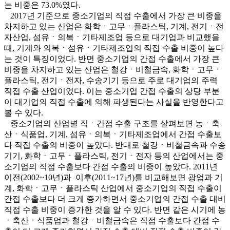
는 비중은 73.0%였다.
2017년 기준으로 중소기업의 직접 수출에서 가장 큰 비중을
차지하고 있는 산업은 화학ㆍ고무ㆍ플라스틱, 기계, 전기ㆍ전
자산업, 섬유ㆍ의복ㆍ기타제조업 등으로 대기업과 비교했을
때, 기계와 의복ㆍ섬유ㆍ기타제조업의 직접 수출 비중이 높다
는 것이 특징이었다. 반면 중소기업의 간접 수출에서 가장 큰
비중을 차지하고 있는 산업은 철강ㆍ비철금속, 화학ㆍ고무ㆍ
플라스틱, 전기ㆍ전자, 수송기기 등으로 주로 대기업의 주력
직접 수출 산업이었다. 이는 중소기업 간접 수출의 상당 부분
이 대기업의 직접 수출에 의해 파생된다는 사실을 반영한다고
볼 수 있다.
중소기업의 산업별 직ㆍ간접 수출 구조를 살펴보면 농ㆍ축
산ㆍ식품업, 기계, 섬유ㆍ의복ㆍ기타제조업에서 간접 수출보
다 직접 수출의 비중이 높았다. 반대로 철강ㆍ비철금속과 수송
기기, 화학ㆍ고무ㆍ플라스틱, 전기ㆍ전자 등의 산업에서는 중
소기업의 직접 수출보다 간접 수출의 비중이 높았다. 2011년
이전(2002~10년)과 이후(2011~17년)를 비교해보면 광업과 기
계, 화학ㆍ고무ㆍ플라스틱 산업에서 중소기업의 직접 수출이
간접 수출보다 더 크게 증가하면서 중소기업의 간접 수출 대비
직접 수출 비중이 증가한 것을 알 수 있다. 반면 같은 시기에 농
ㆍ축산ㆍ식품업과 철강ㆍ비철금속은 직접 수출보다 간접 수