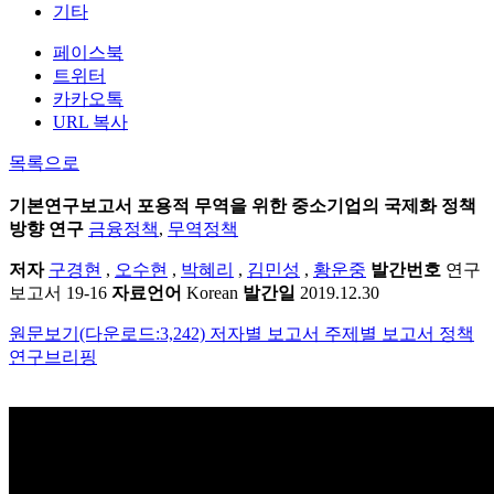
기타
페이스북
트위터
카카오톡
URL 복사
목록으로
기본연구보고서
포용적 무역을 위한 중소기업의 국제화 정책
방향 연구
금융정책
,
무역정책
저자
구경현
,
오수현
,
박혜리
,
김민성
,
황운중
발간번호
연구
보고서 19-16
자료언어
Korean
발간일
2019.12.30
원문보기(다운로드:3,242)
저자별 보고서
주제별 보고서
정책
연구브리핑