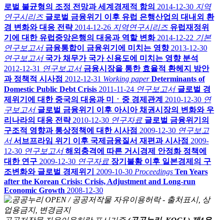
로벌 불균형의 조정 전망과 세계경제적 함의
2014-12-30
지역
연구시리즈
글로벌 금융위기 이후 유럽 은행산업의 대내외 환
경 변화와 대응 전략
2014-12-26
지역연구시리즈
유럽재정위
기에 대한 유럽중앙은행의 대응과 역할 변화
2014-12-22
기본
연구보고서
금융통합이 금융위기에 미치는 영향
2013-12-30
연구보고서
국가 채무가 국가 신용도에 미치는 영향 분석
2012-12-31
연구보고서
금융시장을 통한 효율적 환헤지 방안
과 정책적 시사점
2012-12-31
Working paper
Determinants of
Domestic Public Debt Crisis
2011-11-24
연구보고서
글로벌 경
제위기에 대한 중국의 대응과 미ㆍ중 경제관계
2010-12-30
연
구보고서
글로벌 금융위기 이후 아시아 채권시장의 변화와 우
리나라의 대응 전략
2010-12-30
연구자료
글로벌 금융위기의
구조적 영향과 통상정책에 대한 시사점
2009-12-30
연구보고
서
서브프라임 위기 이후 국제금융질서 재편과 시사점
2009-
12-30
연구보고서
해외충격에 따른 거시경제 안정화 정책에
대한 연구
2009-12-30
연구자료
장기불황 이후 일본경제의 구
조변화와 글로벌 경제위기
2009-10-30
Proceedings
Ten Years
after the Korean Crisis: Crisis, Adjustment and Long-run
Economic Growth
2008-12-30