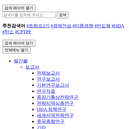
검색 레이어 열기
검색
추천검색어
#트럼프2기
#경제안보
#미중경쟁
#반도체
#ODA
#탄소
#CPTPP
검색 레이어 닫기
전체메뉴 열기
발간물
보고서
전체보고서
연구보고서
기본연구보고서
연구자료
중장기통상전략연구
전략지역심층연구
ODA 정책연구
세계지역전략연구
중국종합연구
기타