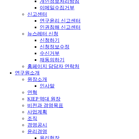
개인정보처리방침
이메일수집거부
신고센터
연구윤리 신고센터
인권침해 신고센터
뉴스레터 신청
신청하기
신청정보수정
수신거부
재동의하기
홈페이지 담당자 연락처
연구원소개
원장소개
인사말
연혁
KIEP 역대 원장
비전과 경영목표
사업계획
조직
경영공시
윤리경영
윤리헌장