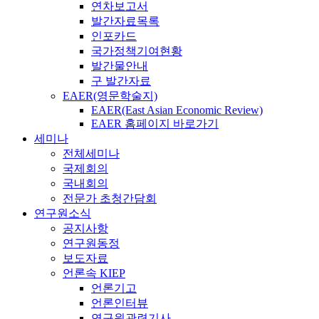
연차보고서
발간자료목록
인포카드
국가정책기여현황
발간물안내
구 발간자료
EAER(영문학술지)
EAER(East Asian Economic Review)
EAER 홈페이지 바로가기
세미나
전체세미나
국제회의
국내회의
전문가 초청간담회
연구원소식
공지사항
연구원동정
보도자료
언론속 KIEP
언론기고
언론인터뷰
연구원관련기사