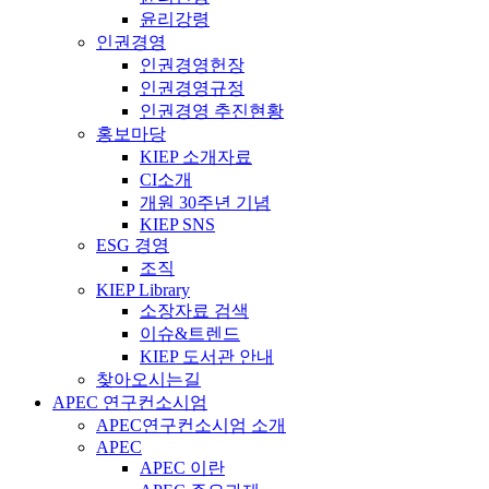
윤리강령
인권경영
인권경영헌장
인권경영규정
인권경영 추진현황
홍보마당
KIEP 소개자료
CI소개
개원 30주년 기념
KIEP SNS
ESG 경영
조직
KIEP Library
소장자료 검색
이슈&트렌드
KIEP 도서관 안내
찾아오시는길
APEC 연구컨소시엄
APEC연구컨소시엄 소개
APEC
APEC 이란