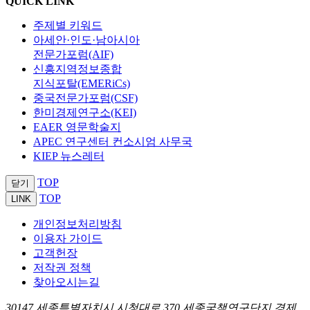
QUICK LINK
주제별 키워드
아세안·인도·남아시아
전문가포럼(AIF)
신흥지역정보종합
지식포탈(EMERiCs)
중국전문가포럼(CSF)
한미경제연구소(KEI)
EAER 영문학술지
APEC 연구센터 컨소시엄 사무국
KIEP 뉴스레터
TOP
닫기
TOP
LINK
개인정보처리방침
이용자 가이드
고객헌장
저작권 정책
찾아오시는길
30147 세종특별자치시 시청대로 370 세종국책연구단지 경제