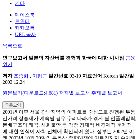
기타
페이스북
트위터
카카오톡
URL 복사
목록으로
연구보고서
일본의 자산버블 경험과 한국에 대한 시사점
금융
위기
저자
조종화
,
이형근
발간번호
03-10
자료언어
Korean
발간일
2003.12.24
원문보기(다운로드:4,681)
저자별 보고서
주제별 보고서
국문요약
2001년 이후 서울 강남지역의 아파트를 중심으로 진행된 부동
산가격 상승세가 계속될 경우 우리나라가 겪게 될 인플레압력,
분배구조의 왜곡, 사회불안 등 각종 경제적·비경제적 문제점
에 대한 인식이 사회 전체에 확산되어 왔다. 정부는 2002년 이
래 2003년 10월 29일의 부동산 종합대책에 이르기까지 수차례