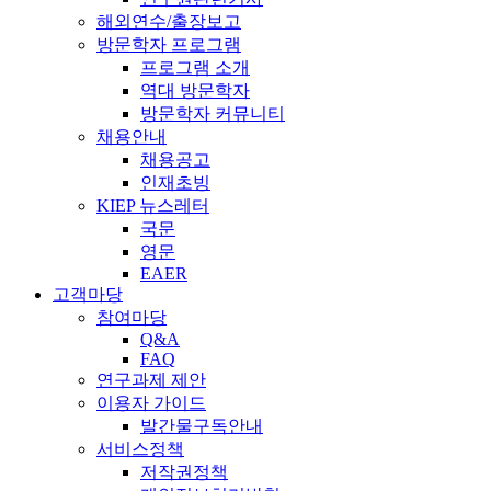
해외연수/출장보고
방문학자 프로그램
프로그램 소개
역대 방문학자
방문학자 커뮤니티
채용안내
채용공고
인재초빙
KIEP 뉴스레터
국문
영문
EAER
고객마당
참여마당
Q&A
FAQ
연구과제 제안
이용자 가이드
발간물구독안내
서비스정책
저작권정책