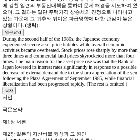
에 걸친 일련의 부동산대책을 통하여 문제 해결을 시도하여 왔
으며, 그 결과는 일단 주택가격 상승세의 진정으로 나타나고
있는 가운데 그 귀추와 뒤이은 파급영향에 대한 관심이 높은
상황이다. (생략)
영문요약
During the second half of the 1980s, the Japanese economy
experienced severe asset price bubbles while overall economic
activities became overheated. Stock prices rose sharply by more than
three times and commercial land prices skyrocketed more than four
times. The main reason for the asset price rise was that the Bank of
Japan lowered its interest rates significantly in response to a possible
decrease of external demand due to the sharp appreciation of the yen
following the Plaza Agreement of September 1985, while financial
liberalization had been progressed rapidly. (The rest is omitted.)
목차
서언
국문요약
제1장 서론
제2장 일본의 자산버블 형성과 그 원인