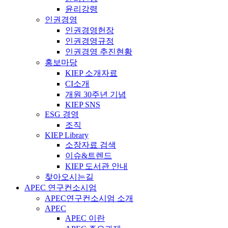
윤리강령
인권경영
인권경영헌장
인권경영규정
인권경영 추진현황
홍보마당
KIEP 소개자료
CI소개
개원 30주년 기념
KIEP SNS
ESG 경영
조직
KIEP Library
소장자료 검색
이슈&트렌드
KIEP 도서관 안내
찾아오시는길
APEC 연구컨소시엄
APEC연구컨소시엄 소개
APEC
APEC 이란