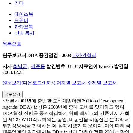
기타
페이스북
트위터
카카오톡
URL 복사
목록으로
연구보고서
DDA 중간점검 - 2003
다자간협상
저자
최낙균
,
김준동
발간번호
03-16
자료언어
Korean
발간일
2003.12.23
원문보기(다운로드:1,615)
저자별 보고서
주제별 보고서
국문요약
<서론>2001년에 출범한 도하개발어젠더(Doha Development
Agenda: DDA) 협상은 2003년에 중대 고비를 맞이하고 있다.
DDA협상 전반을 중간점검하기 위해 멕시코의 칸쿤에서 개최
된 제5차 WTO각료회의는 농업, 비농산물 시장접근 분야의 세
부협상방식을 합의하는 데 실패하였기 때문이다. 이에 따라 국
제무역계의 일각에서는 DDA협상이 당초 예정된 2004년 말의