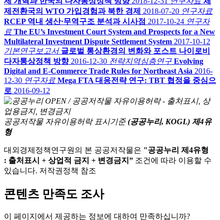
제 개혁과 한국의 다자통상정책 방향
2018-12-31
연구자료
체
제전환국의 WTO 가입경험과 북한 경제
2018-07-20
연구자료
RCEP 역내 생산·무역구조 분석과 시사점
2017-10-24
연구자
료
The EU’s Investment Court System and Prospects for a New
Multilateral Investment Dispute Settlement System
2017-10-12
기본연구보고서
글로벌 통상환경의 변화와 포스트 나이로비
다자통상정책 방향
2016-12-30
전략지역심층연구
Evolving
Digital and E-Commerce Trade Rules for Northeast Asia
2016-
12-30
연구자료
Mega FTA 대응전략 연구: TBT 협정을 중심으
로
2016-09-12
공공저작물 자유이용허락 표시기준
(공공누리, KOGL) 제4유
형
대외경제정책연구원의 본 공공저작물은
"공공누리 제4유형
: 출처표시 + 상업적 금지 + 변경금지”
조건에 따라 이용할 수
있습니다. 저작권정책 참조
콘텐츠 만족도 조사
이 페이지에서 제공하는 정보에 대하여 만족하십니까?