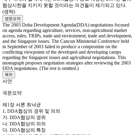
협상시한을 지키지 못할 것이라는 의견들이 제기되고 있다.
(생략)
영문요약
The 2003 Doha Development Agenda(DDA) negotiations focused
on agenda regarding agriculture, services, non-agricultural market
access, rules, TRIPs, trade and environment, trade and development,
and the Singapore issues. The Cancun Ministerial Conference held
in September of 2003 failed to produce a compromise on the
conflicting viewpoints of the developed and developing camps
regarding the Singapore issues and agricultural negotiations. This
monograph proposes negotiation strategies after reviewing the 2003
DDA negotiations. (The rest is omitted.)
목차
서언
국문요약
제1장 서론 최낙균
1. DDA협상의 경위 및 의의
가. DDA협상의 경위
나. DDA협상의 의의
다. DDA협상의 특징