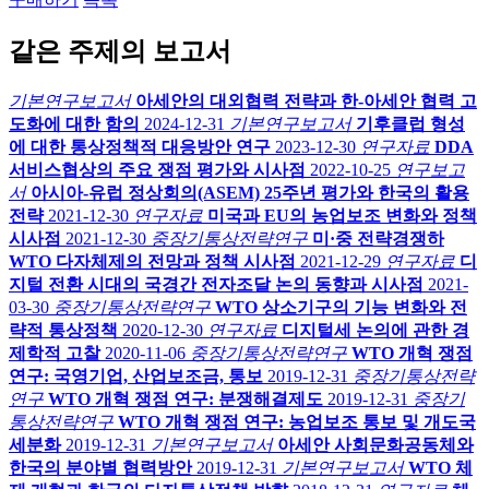
같은 주제의 보고서
기본연구보고서
아세안의 대외협력 전략과 한-아세안 협력 고
도화에 대한 함의
2024-12-31
기본연구보고서
기후클럽 형성
에 대한 통상정책적 대응방안 연구
2023-12-30
연구자료
DDA
서비스협상의 주요 쟁점 평가와 시사점
2022-10-25
연구보고
서
아시아-유럽 정상회의(ASEM) 25주년 평가와 한국의 활용
전략
2021-12-30
연구자료
미국과 EU의 농업보조 변화와 정책
시사점
2021-12-30
중장기통상전략연구
미·중 전략경쟁하
WTO 다자체제의 전망과 정책 시사점
2021-12-29
연구자료
디
지털 전환 시대의 국경간 전자조달 논의 동향과 시사점
2021-
03-30
중장기통상전략연구
WTO 상소기구의 기능 변화와 전
략적 통상정책
2020-12-30
연구자료
디지털세 논의에 관한 경
제학적 고찰
2020-11-06
중장기통상전략연구
WTO 개혁 쟁점
연구: 국영기업, 산업보조금, 통보
2019-12-31
중장기통상전략
연구
WTO 개혁 쟁점 연구: 분쟁해결제도
2019-12-31
중장기
통상전략연구
WTO 개혁 쟁점 연구: 농업보조 통보 및 개도국
세분화
2019-12-31
기본연구보고서
아세안 사회문화공동체와
한국의 분야별 협력방안
2019-12-31
기본연구보고서
WTO 체