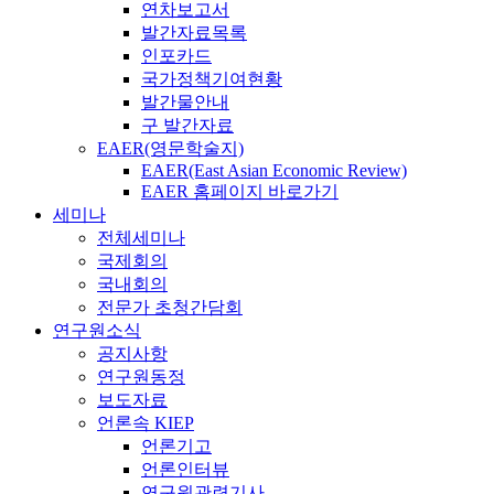
연차보고서
발간자료목록
인포카드
국가정책기여현황
발간물안내
구 발간자료
EAER(영문학술지)
EAER(East Asian Economic Review)
EAER 홈페이지 바로가기
세미나
전체세미나
국제회의
국내회의
전문가 초청간담회
연구원소식
공지사항
연구원동정
보도자료
언론속 KIEP
언론기고
언론인터뷰
연구원관련기사