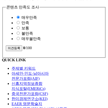
콘텐츠 만족도 조사
매우만족
만족
보통
불만족
매우불만족
0
/100
QUICK LINK
주제별 키워드
아세안·인도·남아시아
전문가포럼(AIF)
신흥지역정보종합
지식포탈(EMERiCs)
중국전문가포럼(CSF)
한미경제연구소(KEI)
EAER 영문학술지