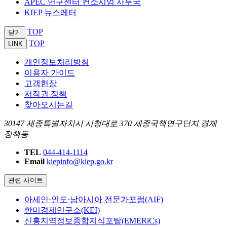
APEC 연구센터 컨소시엄 사무국
KIEP 뉴스레터
TOP
닫기
TOP
LINK
개인정보처리방침
이용자 가이드
고객헌장
저작권 정책
찾아오시는길
30147 세종특별자치시 시청대로 370 세종국책연구단지 경제
정책동
TEL
044-414-1114
Email
kiepinfo@kiep.go.kr
관련 사이트
아세안·인도·남아시아 전문가포럼(AIF)
한미경제연구소(KEI)
신흥지역정보종합지식포탈(EMERiCs)