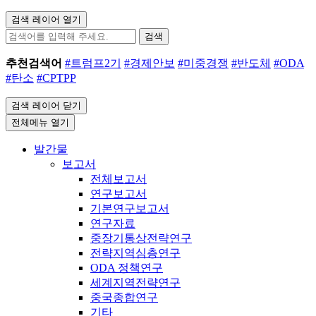
검색 레이어 열기
검색
추천검색어
#트럼프2기
#경제안보
#미중경쟁
#반도체
#ODA
#탄소
#CPTPP
검색 레이어 닫기
전체메뉴 열기
발간물
보고서
전체보고서
연구보고서
기본연구보고서
연구자료
중장기통상전략연구
전략지역심층연구
ODA 정책연구
세계지역전략연구
중국종합연구
기타