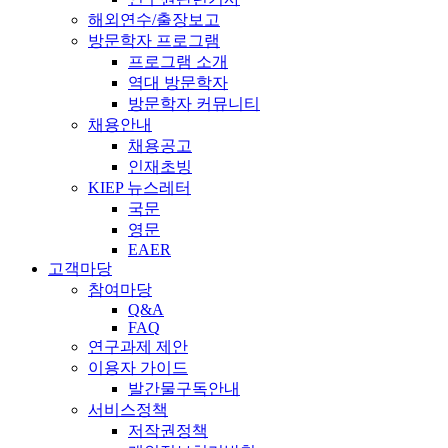
해외연수/출장보고
방문학자 프로그램
프로그램 소개
역대 방문학자
방문학자 커뮤니티
채용안내
채용공고
인재초빙
KIEP 뉴스레터
국문
영문
EAER
고객마당
참여마당
Q&A
FAQ
연구과제 제안
이용자 가이드
발간물구독안내
서비스정책
저작권정책