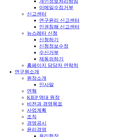
개인정보처리방침
이메일수집거부
신고센터
연구윤리 신고센터
인권침해 신고센터
뉴스레터 신청
신청하기
신청정보수정
수신거부
재동의하기
홈페이지 담당자 연락처
연구원소개
원장소개
인사말
연혁
KIEP 역대 원장
비전과 경영목표
사업계획
조직
경영공시
윤리경영
윤리헌장