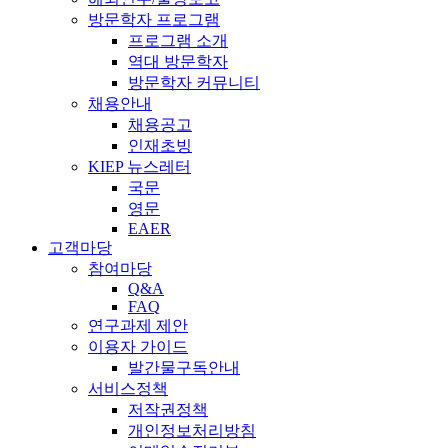
방문학자 프로그램
프로그램 소개
역대 방문학자
방문학자 커뮤니티
채용안내
채용공고
인재초빙
KIEP 뉴스레터
국문
영문
EAER
고객마당
참여마당
Q&A
FAQ
연구과제 제안
이용자 가이드
발간물구독안내
서비스정책
저작권정책
개인정보처리방침