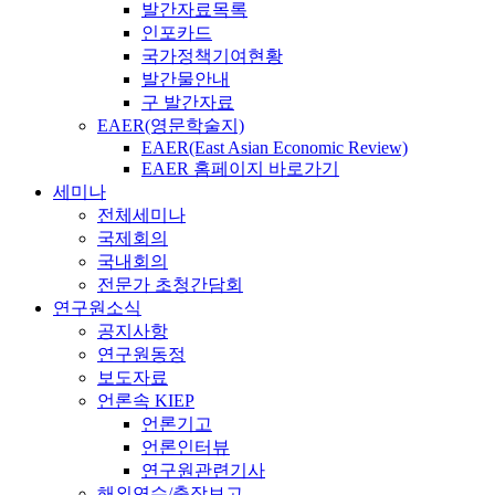
발간자료목록
인포카드
국가정책기여현황
발간물안내
구 발간자료
EAER(영문학술지)
EAER(East Asian Economic Review)
EAER 홈페이지 바로가기
세미나
전체세미나
국제회의
국내회의
전문가 초청간담회
연구원소식
공지사항
연구원동정
보도자료
언론속 KIEP
언론기고
언론인터뷰
연구원관련기사
해외연수/출장보고