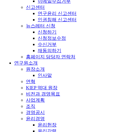
이메일수집거부
신고센터
연구윤리 신고센터
인권침해 신고센터
뉴스레터 신청
신청하기
신청정보수정
수신거부
재동의하기
홈페이지 담당자 연락처
연구원소개
원장소개
인사말
연혁
KIEP 역대 원장
비전과 경영목표
사업계획
조직
경영공시
윤리경영
윤리헌장
윤리강령