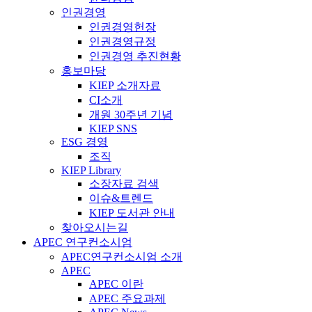
인권경영
인권경영헌장
인권경영규정
인권경영 추진현황
홍보마당
KIEP 소개자료
CI소개
개원 30주년 기념
KIEP SNS
ESG 경영
조직
KIEP Library
소장자료 검색
이슈&트렌드
KIEP 도서관 안내
찾아오시는길
APEC 연구컨소시엄
APEC연구컨소시엄 소개
APEC
APEC 이란
APEC 주요과제