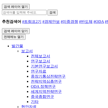
검색 레이어 열기
검색
추천검색어
#트럼프2기
#경제안보
#미중경쟁
#반도체
#ODA
검색 레이어 닫기
전체메뉴 열기
발간물
보고서
전체보고서
연구보고서
기본연구보고서
연구자료
중장기통상전략연구
전략지역심층연구
ODA 정책연구
세계지역전략연구
중국종합연구
기타
현안자료