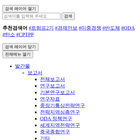
검색 레이어 열기
검색
추천검색어
#트럼프2기
#경제안보
#미중경쟁
#반도체
#ODA
#탄소
#CPTPP
검색 레이어 닫기
전체메뉴 열기
발간물
보고서
전체보고서
연구보고서
기본연구보고서
연구자료
중장기통상전략연구
전략지역심층연구
ODA 정책연구
세계지역전략연구
중국종합연구
기타