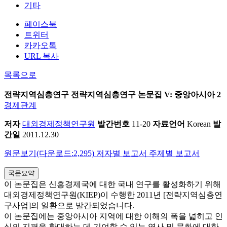
기타
페이스북
트위터
카카오톡
URL 복사
목록으로
전략지역심층연구
전략지역심층연구 논문집 V: 중앙아시아 2
경제관계
저자
대외경제정책연구원
발간번호
11-20
자료언어
Korean
발
간일
2011.12.30
원문보기(다운로드:2,295)
저자별 보고서
주제별 보고서
국문요약
이 논문집은 신흥경제국에 대한 국내 연구를 활성화하기 위해
대외경제정책연구원(KIEP)이 수행한 2011년 [전략지역심층연
구사업]의 일환으로 발간되었습니다.
이 논문집에는 중앙아시아 지역에 대한 이해의 폭을 넓히고 인
식의 지평을 확대하는 데 기여할 수 있는 역사 및 문화에 대한