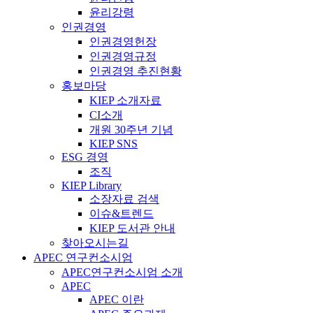
윤리강령
인권경영
인권경영헌장
인권경영규정
인권경영 추진현황
홍보마당
KIEP 소개자료
CI소개
개원 30주년 기념
KIEP SNS
ESG 경영
조직
KIEP Library
소장자료 검색
이슈&트렌드
KIEP 도서관 안내
찾아오시는길
APEC 연구컨소시엄
APEC연구컨소시엄 소개
APEC
APEC 이란