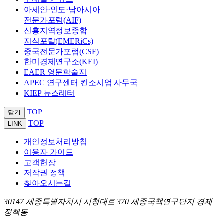
아세안·인도·남아시아
전문가포럼(AIF)
신흥지역정보종합
지식포탈(EMERiCs)
중국전문가포럼(CSF)
한미경제연구소(KEI)
EAER 영문학술지
APEC 연구센터 컨소시엄 사무국
KIEP 뉴스레터
TOP
닫기
TOP
LINK
개인정보처리방침
이용자 가이드
고객헌장
저작권 정책
찾아오시는길
30147 세종특별자치시 시청대로 370 세종국책연구단지 경제
정책동