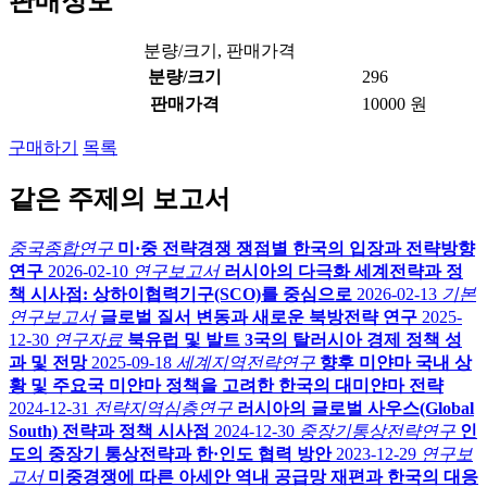
판매정보
분량/크기, 판매가격
분량/크기
296
판매가격
10000 원
구매하기
목록
같은 주제의 보고서
중국종합연구
미·중 전략경쟁 쟁점별 한국의 입장과 전략방향
연구
2026-02-10
연구보고서
러시아의 다극화 세계전략과 정
책 시사점: 상하이협력기구(SCO)를 중심으로
2026-02-13
기본
연구보고서
글로벌 질서 변동과 새로운 북방전략 연구
2025-
12-30
연구자료
북유럽 및 발트 3국의 탈러시아 경제 정책 성
과 및 전망
2025-09-18
세계지역전략연구
향후 미얀마 국내 상
황 및 주요국 미얀마 정책을 고려한 한국의 대미얀마 전략
2024-12-31
전략지역심층연구
러시아의 글로벌 사우스(Global
South) 전략과 정책 시사점
2024-12-30
중장기통상전략연구
인
도의 중장기 통상전략과 한·인도 협력 방안
2023-12-29
연구보
고서
미중경쟁에 따른 아세안 역내 공급망 재편과 한국의 대응