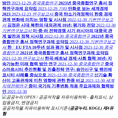
방안
2023-12-29
중국종합연구
2023년 중국종합연구 총서 정
책연구과제 요약집
2023-12-29
기타
만화로 보는 세계경제
2023
2023-12-23
연구보고서
중국 탄소가격정책이 한중 경제
관계 변화에 미치는 영향 및 시사점
2022-12-30
기본연구보고
서
김정은 시대 북한의 대외관계 10년: 평가와 전망
2022-12-30
기본연구보고서
미·중·러 전략경쟁 시기 러시아의 대중국 관
계 발전과 정책 시사점
2022-12-30
중국종합연구
2022년 중국
종합연구 총서 정책연구과제 요약집
2022-12-30
기본연구보고
서
한ㆍEU FTA 10주년 성과 평가 및 시사점
2021-12-30
중국
종합연구
2021년 중국종합연구 총서 정책연구과제 요약집
2021-12-30
연구보고서
한국-베트남 경제·사회 협력 30년: 지
속가능한 미래 협력 방안 연구
2021-12-30
중국종합연구
중국
스마트시티 추진현황 및 진출전략 연구: 슝안신구 및 톈진에
코시티 사례를 중심으로
2021-12-30
중국종합연구
신기술 확
산이 고용관계에 미친 영향에 관한 한중 비교
2021-12-30
세계
지역전략연구
중미 국가의 기후변화 적응 주요과제와 협력방
안
2021-12-30
공공저작물 자유이용허락 표시기준
(공공누리, KOGL) 제4유
형