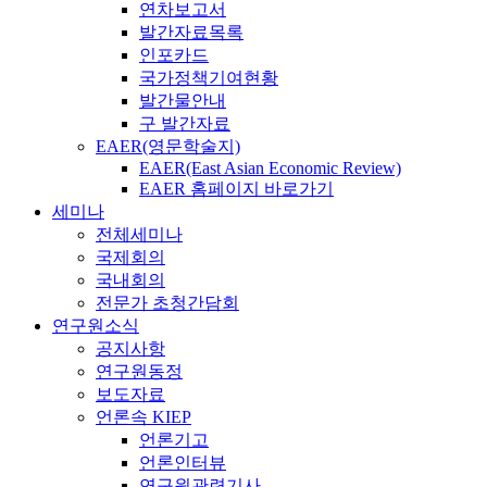
연차보고서
발간자료목록
인포카드
국가정책기여현황
발간물안내
구 발간자료
EAER(영문학술지)
EAER(East Asian Economic Review)
EAER 홈페이지 바로가기
세미나
전체세미나
국제회의
국내회의
전문가 초청간담회
연구원소식
공지사항
연구원동정
보도자료
언론속 KIEP
언론기고
언론인터뷰
연구원관련기사