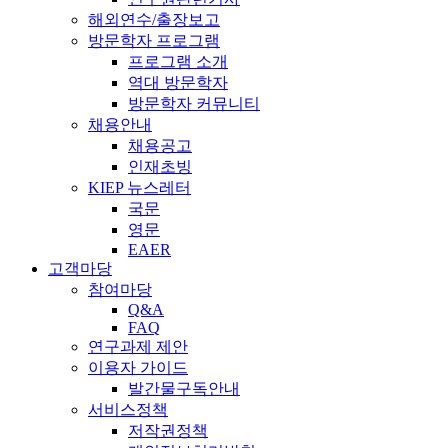
해외연수/출장보고
방문학자 프로그램
프로그램 소개
역대 방문학자
방문학자 커뮤니티
채용안내
채용공고
인재초빙
KIEP 뉴스레터
국문
영문
EAER
고객마당
참여마당
Q&A
FAQ
연구과제 제안
이용자 가이드
발간물구독안내
서비스정책
저작권정책