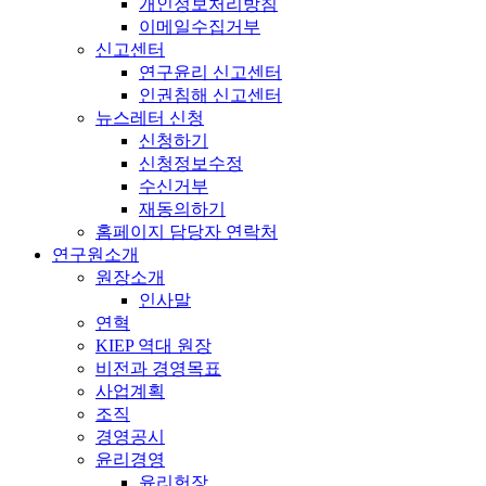
개인정보처리방침
이메일수집거부
신고센터
연구윤리 신고센터
인권침해 신고센터
뉴스레터 신청
신청하기
신청정보수정
수신거부
재동의하기
홈페이지 담당자 연락처
연구원소개
원장소개
인사말
연혁
KIEP 역대 원장
비전과 경영목표
사업계획
조직
경영공시
윤리경영
윤리헌장