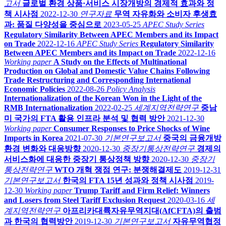
고서
글로벌 환경 상품·서비스 시장개방의 경제적 효과와 정
책 시사점
2022-12-30
연구자료
무역 자유화와 소비자 후생효
과: 품질 다양성을 중심으로
2023-05-25
APEC Study Series
Regulatory Similarity Between APEC Members and its Impact
on Trade
2022-12-16
APEC Study Series
Regulatory Similarity
Between APEC Members and its Impact on Trade
2022-12-16
Working paper
A Study on the Effects of Multinational
Production on Global and Domestic Value Chains Following
Trade Restructuring and Corresponding International
Economic Policies
2022-08-26
Policy Analysis
Internationalization of the Korean Won in the Light of the
RMB Internationalization
2022-02-25
세계지역전략연구
중남
미 국가의 FTA 활용 인프라 분석 및 협력 방안
2021-12-30
Working paper
Consumer Responses to Price Shocks of Wine
Imports in Korea
2021-07-30
기본연구보고서
중국의 금융개방
환경 변화와 대응방향
2020-12-30
중장기통상전략연구
경제의
서비스화에 대응한 중장기 통상정책 방향
2020-12-30
중장기
통상전략연구
WTO 개혁 쟁점 연구: 분쟁해결제도
2019-12-31
기본연구보고서
한국의 FTA 15년 성과와 정책 시사점
2019-
12-30
Working paper
Trump Tariff and Firm Relief: Winners
and Losers from Steel Tariff Exclusion Request
2020-03-16
세
계지역전략연구
아프리카대륙자유무역지대(AfCFTA)의 출범
과 한국의 협력방안
2019-12-30
기본연구보고서
자유무역협정