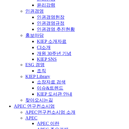
윤리강령
인권경영
인권경영헌장
인권경영규정
인권경영 추진현황
홍보마당
KIEP 소개자료
CI소개
개원 30주년 기념
KIEP SNS
ESG 경영
조직
KIEP Library
소장자료 검색
이슈&트렌드
KIEP 도서관 안내
찾아오시는길
APEC 연구컨소시엄
APEC연구컨소시엄 소개
APEC
APEC 이란