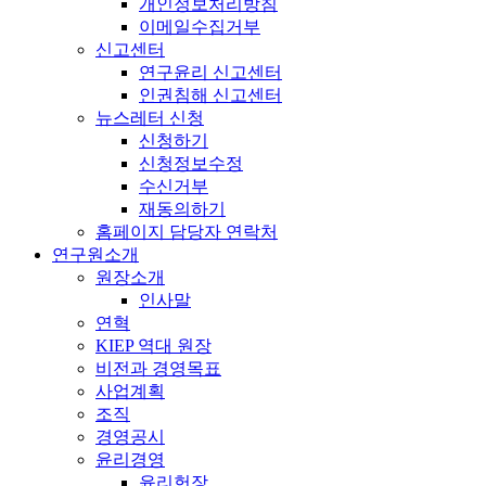
개인정보처리방침
이메일수집거부
신고센터
연구윤리 신고센터
인권침해 신고센터
뉴스레터 신청
신청하기
신청정보수정
수신거부
재동의하기
홈페이지 담당자 연락처
연구원소개
원장소개
인사말
연혁
KIEP 역대 원장
비전과 경영목표
사업계획
조직
경영공시
윤리경영
윤리헌장