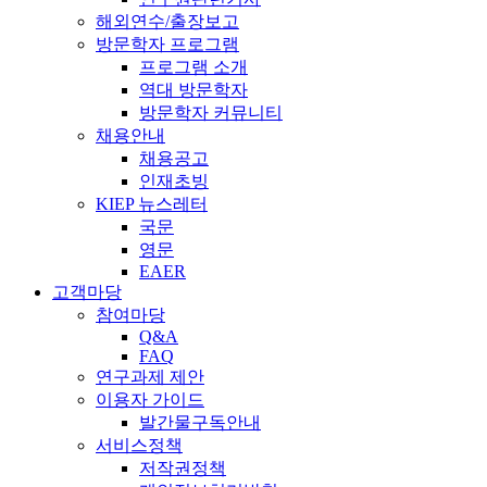
해외연수/출장보고
방문학자 프로그램
프로그램 소개
역대 방문학자
방문학자 커뮤니티
채용안내
채용공고
인재초빙
KIEP 뉴스레터
국문
영문
EAER
고객마당
참여마당
Q&A
FAQ
연구과제 제안
이용자 가이드
발간물구독안내
서비스정책
저작권정책