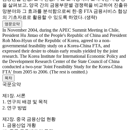
을 살펴보고, 양국 간의 금융부문별 경쟁력을 비교하여 진출유
망분야와 그 효과를 분석함으로써 한·중 FTA 금융서비스 협상
의 기초자료로 활용할 수 있도록 하였다. (생략)
영문요약
In November 2004, during the APEC Summit Meeting in Chile,
President Hu Jintao of the People's Republic of China and President
Roh Moo-Hyun of the Republic of Korea, agreed to a non-
governmental feasibility study on a Korea-China FTA, and
expressed their desire to obtain early results yielded by the joint
research. The Korea Institute for International Economic Policy and
the Development Research Center of the State Council of China
conducted a two-year 'Joint Feasibility Study for the Korea-China
FTA' from 2005 to 2006. (The rest is omitted.)
목차
국문요약
제1장. 서론
1. 연구의 배경 및 목적
2. 연구 방법
제2장. 중국 금융산업 현황
1. 금융산업 개황