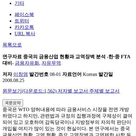
기타
페이스북
트위터
카카오톡
URL 복사
목록으로
연구자료
중국의 금융산업 현황과 교역장벽 분석 -한·중 FTA
대비-
금융자유화
,
자유무역
저자
이창영
발간번호
08-01
자료언어
Korean
발간일
2008.08.25
원문보기(다운로드:1,562)
저자별 보고서
주제별 보고서
국문요약
중국은 WTO 양허내용에 따라 금융서비스 시장을 전면 개방
하였다고 하지만, 관련법과 규정의 집행과정에 구체성이 결여
되어 있고 모호하며 감독당국이나 지방정부의 자의적 판단이
개입될 여지가 많이 있는 것이 현실이다. 본 연구에서는 중국
금융산업 현황, 교역 현황, 주요 교역장벽과 교역제한 사항 등