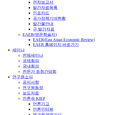
연차보고서
발간자료목록
인포카드
국가정책기여현황
발간물안내
구 발간자료
EAER(영문학술지)
EAER(East Asian Economic Review)
EAER 홈페이지 바로가기
세미나
전체세미나
국제회의
국내회의
전문가 초청간담회
연구원소식
공지사항
연구원동정
보도자료
언론속 KIEP
언론기고
언론인터뷰
연구원관련기사