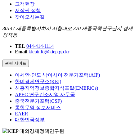
고객헌장
저작권 정책
찾아오시는길
30147 세종특별자치시 시청대로 370 세종국책연구단지 경제
정책동
TEL
044-414-1114
Email
kiepinfo@kiep.go.kr
관련 사이트
아세안·인도·남아시아 전문가포럼(AIF)
한미경제연구소(KEI)
신흥지역정보종합지식포탈(EMERiCs)
APEC 연구컨소시엄 사무국
중국전문가포럼(CSF)
통합무역 정보서비스
EAER
대한민국정부