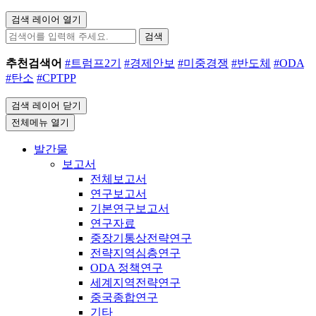
검색 레이어 열기
검색
추천검색어
#트럼프2기
#경제안보
#미중경쟁
#반도체
#ODA
#탄소
#CPTPP
검색 레이어 닫기
전체메뉴 열기
발간물
보고서
전체보고서
연구보고서
기본연구보고서
연구자료
중장기통상전략연구
전략지역심층연구
ODA 정책연구
세계지역전략연구
중국종합연구
기타