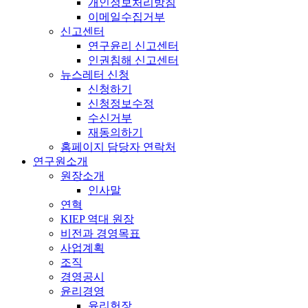
개인정보처리방침
이메일수집거부
신고센터
연구윤리 신고센터
인권침해 신고센터
뉴스레터 신청
신청하기
신청정보수정
수신거부
재동의하기
홈페이지 담당자 연락처
연구원소개
원장소개
인사말
연혁
KIEP 역대 원장
비전과 경영목표
사업계획
조직
경영공시
윤리경영
윤리헌장