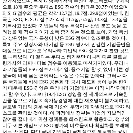
찬가지였으며, 특히 G 영역에서의 부진이 두드러졌다. 구체적
으로 18개 주요국 무디스 ESG 점수의 평균은 20.7점이었으며
E, S, G 점수의 평균은 각각 12.7점 ,19.7점, 29.9점이었는데, 한
국은 ESG, E, S, G 점수가 각각 11.5점, 6.5점, 13.3점, 13.3점을
기록하고 있었다. 기업들의 재무 특성이나 산업 분포 등을 고
려했을 때 점수 차이가 소폭 증가하는 것으로 보아, 기업 특성
과 상관없는 국가 특성이 낮은 ESG 점수에 일조했을 것이다.
특히 주요 상장사와 대기업 등 ESG 평가에 민감한 기업들만을
대상으로 비교해도 우리나라 기업의 ESG 성과가 미흡한 것으
로 나타났다. 이 결과는 무디스 평가뿐만 아니라 다른 글로벌
평가사인 리피니티브 점수를 이용해도 마찬가지였다. 우리나
라 기업들의 ESG 점수가 대기업, 중소기업 할 것 없이 다른 경
쟁국에 비해 낮은 편이라는 사실은 주목할 만하다. 그러나 다
른 국가들에 비해 ESG 공론화 및 공시 제도화 등이 늦은 편이
기 때문에 ESG 경영은 우리나라 기업에서는 아직 시작 단계라
고 할 수 있다. 코로나19가 ESG 경영을 전 세계적으로 가속한
만큼 앞으로 기업 지속가능경영에 대한 재조명이 불가피하고,
글로벌 기업의 경우 국제 기준에 부합하게 자발적으로 ESG 리
스크를 관리할 것이다. 이 과정에서 정부는 기업의 자발적인
참여를 끌어내기 위한 정책들을 최소한으로 활용하되, 정부의
너무 이른 개입으로 ESG 평가의 비효율이나 획일화를 초래해
서는 안 된다. 다만 국내 기업들이 국제적으로 통용되는 공시