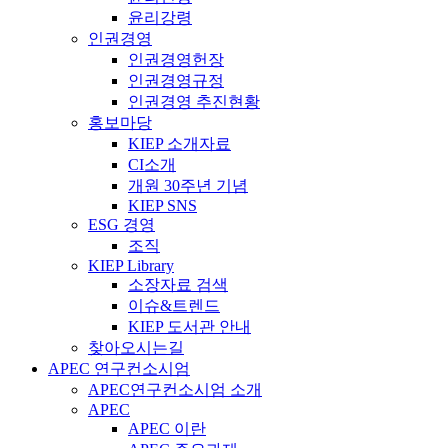
윤리강령
인권경영
인권경영헌장
인권경영규정
인권경영 추진현황
홍보마당
KIEP 소개자료
CI소개
개원 30주년 기념
KIEP SNS
ESG 경영
조직
KIEP Library
소장자료 검색
이슈&트렌드
KIEP 도서관 안내
찾아오시는길
APEC 연구컨소시엄
APEC연구컨소시엄 소개
APEC
APEC 이란