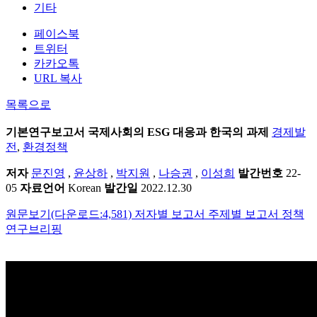
기타
페이스북
트위터
카카오톡
URL 복사
목록으로
기본연구보고서
국제사회의 ESG 대응과 한국의 과제
경제발
전
,
환경정책
저자
문진영
,
윤상하
,
박지원
,
나승권
,
이성희
발간번호
22-
05
자료언어
Korean
발간일
2022.12.30
원문보기(다운로드:4,581)
저자별 보고서
주제별 보고서
정책
연구브리핑