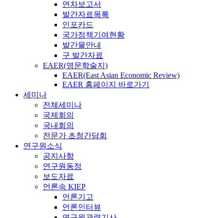
연차보고서
발간자료목록
인포카드
국가정책기여현황
발간물안내
구 발간자료
EAER(영문학술지)
EAER(East Asian Economic Review)
EAER 홈페이지 바로가기
세미나
전체세미나
국제회의
국내회의
전문가 초청간담회
연구원소식
공지사항
연구원동정
보도자료
언론속 KIEP
언론기고
언론인터뷰
연구원관련기사