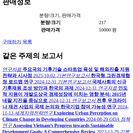
판매정보
분량/크기, 판매가격
분량/크기
217
판매가격
10000 원
구매하기
목록
같은 주제의 보고서
연구자료
주요국의 기후기술 스타트업 육성 및 해외진출 지원
전략과 시사점
2025-10-02
기본연구보고서
한국형 그린경제협
정 로드맵 연구
2024-12-31
기본연구보고서
국제사회의 신규
기후재원 조성 방안과 한국의 과제
2024-12-31
연구자료
인도
적 지원이 개발도상국 경제성장에 미치는 영향 분석: 2015년
네팔 지진을 중심으로
2024-12-31
연구보고서
전후 우크라이
나 재건 사업의 국제 논의와 한국기업 참여 가능성 연구
2024-
11-13
세계지역전략연구
Exploring Urban Perception on
Climate Change in Developing Countries
2024-08-29
ODA 정책
연구
Assessing Vietnam’s Progress towards Sustainable
Development Goals: A Comprehensive Review
2023-12-29
기본