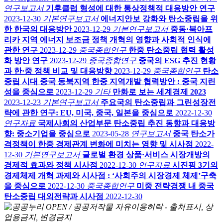
연구보고서
기후클럽 형성에 대한 통상정책적 대응방안 연구
2023-12-30
기본연구보고서
에너지안보 강화와 탄소중립을 위
한 한국의 대응방안
2023-12-29
기본연구보고서
중동·북아프
리카 지역 에너지 보조금 정책 개혁의 영향과 사회적 인식에
관한 연구
2023-12-29
중국종합연구
한중 탄소중립 협력 활성
화 방안 연구
2023-12-29
중국종합연구
중국의 ESG 추진 현황
과 한·중 정책 비교 및 대응방향
2023-12-29
중국종합연구
탄소
중립 시대 중국 동북지역 한중 지역개발 협력방안 : 중국 지린
성을 중심으로
2023-12-29
기타
만화로 보는 세계경제 2023
2023-12-23
기본연구보고서
주요국의 탄소중립과 그린성장전
략에 관한 연구: EU, 미국, 중국, 일본을 중심으로
2022-12-30
연구자료
국제사회의 산업부문 탄소중립 추진 동향과 대응방
향: 중소기업을 중심으로
2023-05-28
연구보고서
중국 탄소가
격정책이 한중 경제관계 변화에 미치는 영향 및 시사점
2022-
12-30
기본연구보고서
글로벌 환경 상품·서비스 시장개방의
경제적 효과와 정책 시사점
2022-12-30
연구자료
시진핑 3기의
경제체제 개혁 과제와 시사점 : ‘사회주의 시장경제 체제’구축
을 중심으로
2022-12-30
중국종합연구
미중 전략경쟁 내 중국
탄소중립 대외전략과 시사점
2022-12-30