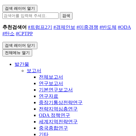
검색 레이어 열기
검색
추천검색어
#트럼프2기
#경제안보
#미중경쟁
#반도체
#ODA
#탄소
#CPTPP
검색 레이어 닫기
전체메뉴 열기
발간물
보고서
전체보고서
연구보고서
기본연구보고서
연구자료
중장기통상전략연구
전략지역심층연구
ODA 정책연구
세계지역전략연구
중국종합연구
기타