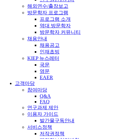
해외연수/출장보고
방문학자 프로그램
프로그램 소개
역대 방문학자
방문학자 커뮤니티
채용안내
채용공고
인재초빙
KIEP 뉴스레터
국문
영문
EAER
고객마당
참여마당
Q&A
FAQ
연구과제 제안
이용자 가이드
발간물구독안내
서비스정책
저작권정책