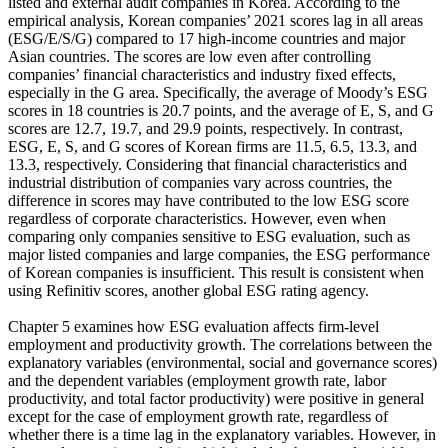
listed and external audit companies in Korea. According to the
empirical analysis, Korean companies’ 2021 scores lag in all areas
(ESG/E/S/G) compared to 17 high-income countries and major
Asian countries. The scores are low even after controlling
companies’ financial characteristics and industry fixed effects,
especially in the G area. Specifically, the average of Moody’s ESG
scores in 18 countries is 20.7 points, and the average of E, S, and G
scores are 12.7, 19.7, and 29.9 points, respectively. In contrast,
ESG, E, S, and G scores of Korean firms are 11.5, 6.5, 13.3, and
13.3, respectively. Considering that financial characteristics and
industrial distribution of companies vary across countries, the
difference in scores may have contributed to the low ESG score
regardless of corporate characteristics. However, even when
comparing only companies sensitive to ESG evaluation, such as
major listed companies and large companies, the ESG performance
of Korean companies is insufficient. This result is consistent when
using Refinitiv scores, another global ESG rating agency.
Chapter 5 examines how ESG evaluation affects firm-level
employment and productivity growth. The correlations between the
explanatory variables (environmental, social and governance scores)
and the dependent variables (employment growth rate, labor
productivity, and total factor productivity) were positive in general
except for the case of employment growth rate, regardless of
whether there is a time lag in the explanatory variables. However, in