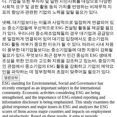
다. 기업들 또한 투자자 및 일반 시민사회를 대상으로 다양한
사회적 요구 및 공헌 활동 등의 가치를 반영하는 비재무적 지
표의 향상과 관련한 기업의 노력을 알릴 필요가 있다.
넷째, 대기업보다는 이들과 사업적으로 밀접하게 연결되어 있
는 중소기업들에 우선적으로 ESG 컨설팅 활동을 제공할 필요
가 있다. 우리나라 중소제조업체들의 경우 대기업과 공급망으
로 밀접하게 연결되어 있어 대기업 입장에서도 중소기업의
ESG 활동 여부가 중요한 이슈가 될 수 있다. 따라서 사내 자원
이 풍부한 대기업들보다는 중소기업들에 대한 지원이 강화될
필요가 있다. 무엇보다 최근 정부가 민간 중심의 ESG 생태계
조성을 위한 인프라 고도화 지원을 강조하고 있는바, 중장기적
인 관점에서 중소기업의 ESG 활동을 강화하고 기업의 제약요
인을 파악하는 데 정부정책의 초점이 맞추어질 필요가 있다.
영문요약
ESG standing for Environmental, Social and Governance has
recently emerged as an important subject in the international
community. Economic activities considering ESG are being
strengthened, and the importance of ESG-related reporting and
information disclosure is being emphasized. This study examines the
global responses and major issues in ESG and analyzes the ESG
scores of firms across major countries and impacts on employment
and productivity. Based on these results, it aims to provide