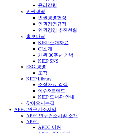
윤리강령
인권경영
인권경영헌장
인권경영규정
인권경영 추진현황
홍보마당
KIEP 소개자료
CI소개
개원 30주년 기념
KIEP SNS
ESG 경영
조직
KIEP Library
소장자료 검색
이슈&트렌드
KIEP 도서관 안내
찾아오시는길
APEC 연구컨소시엄
APEC연구컨소시엄 소개
APEC
APEC 이란