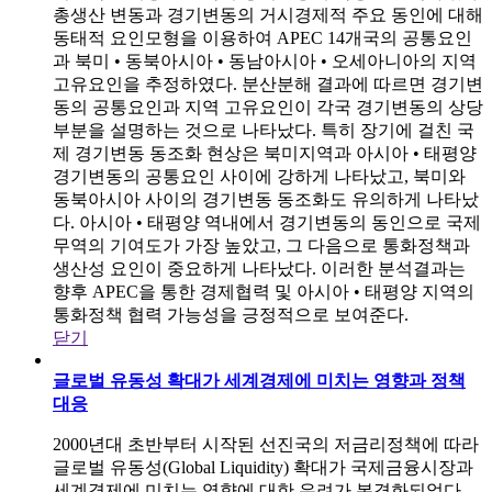
총생산 변동과 경기변동의 거시경제적 주요 동인에 대해
동태적 요인모형을 이용하여 APEC 14개국의 공통요인
과 북미 • 동북아시아 • 동남아시아 • 오세아니아의 지역
고유요인을 추정하였다. 분산분해 결과에 따르면 경기변
동의 공통요인과 지역 고유요인이 각국 경기변동의 상당
부분을 설명하는 것으로 나타났다. 특히 장기에 걸친 국
제 경기변동 동조화 현상은 북미지역과 아시아 • 태평양
경기변동의 공통요인 사이에 강하게 나타났고, 북미와
동북아시아 사이의 경기변동 동조화도 유의하게 나타났
다. 아시아 • 태평양 역내에서 경기변동의 동인으로 국제
무역의 기여도가 가장 높았고, 그 다음으로 통화정책과
생산성 요인이 중요하게 나타났다. 이러한 분석결과는
향후 APEC을 통한 경제협력 및 아시아 • 태평양 지역의
통화정책 협력 가능성을 긍정적으로 보여준다.
닫기
글로벌 유동성 확대가 세계경제에 미치는 영향과 정책
대응
2000년대 초반부터 시작된 선진국의 저금리정책에 따라
글로벌 유동성(Global Liquidity) 확대가 국제금융시장과
세계경제에 미치는 영향에 대한 우려가 본격화되었다.