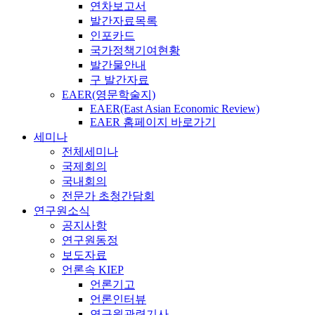
연차보고서
발간자료목록
인포카드
국가정책기여현황
발간물안내
구 발간자료
EAER(영문학술지)
EAER(East Asian Economic Review)
EAER 홈페이지 바로가기
세미나
전체세미나
국제회의
국내회의
전문가 초청간담회
연구원소식
공지사항
연구원동정
보도자료
언론속 KIEP
언론기고
언론인터뷰
연구원관련기사