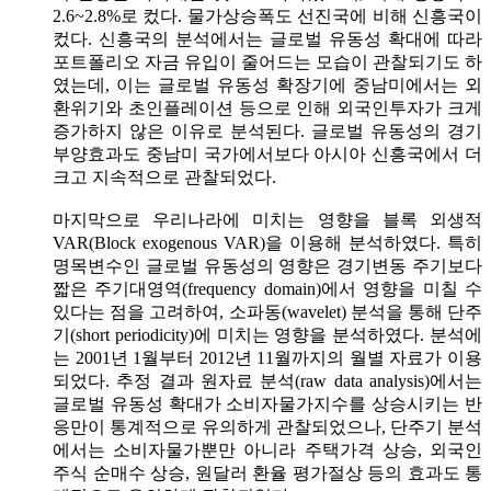
2.6~2.8%로 컸다. 물가상승폭도 선진국에 비해 신흥국이
컸다. 신흥국의 분석에서는 글로벌 유동성 확대에 따라
포트폴리오 자금 유입이 줄어드는 모습이 관찰되기도 하
였는데, 이는 글로벌 유동성 확장기에 중남미에서는 외
환위기와 초인플레이션 등으로 인해 외국인투자가 크게
증가하지 않은 이유로 분석된다. 글로벌 유동성의 경기
부양효과도 중남미 국가에서보다 아시아 신흥국에서 더
크고 지속적으로 관찰되었다.
마지막으로 우리나라에 미치는 영향을 블록 외생적
VAR(Block exogenous VAR)을 이용해 분석하였다. 특히
명목변수인 글로벌 유동성의 영향은 경기변동 주기보다
짧은 주기대영역(frequency domain)에서 영향을 미칠 수
있다는 점을 고려하여, 소파동(wavelet) 분석을 통해 단주
기(short periodicity)에 미치는 영향을 분석하였다. 분석에
는 2001년 1월부터 2012년 11월까지의 월별 자료가 이용
되었다. 추정 결과 원자료 분석(raw data analysis)에서는
글로벌 유동성 확대가 소비자물가지수를 상승시키는 반
응만이 통계적으로 유의하게 관찰되었으나, 단주기 분석
에서는 소비자물가뿐만 아니라 주택가격 상승, 외국인
주식 순매수 상승, 원달러 환율 평가절상 등의 효과도 통