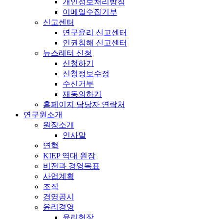
개인정보처리방침
이메일수집거부
신고센터
연구윤리 신고센터
인권침해 신고센터
뉴스레터 신청
신청하기
신청정보수정
수신거부
재동의하기
홈페이지 담당자 연락처
연구원소개
원장소개
인사말
연혁
KIEP 역대 원장
비전과 경영목표
사업계획
조직
경영공시
윤리경영
윤리헌장