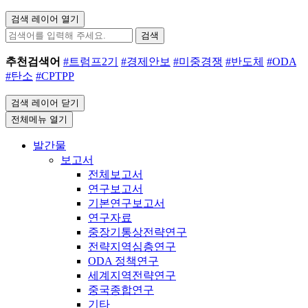
검색 레이어 열기
검색
추천검색어
#트럼프2기
#경제안보
#미중경쟁
#반도체
#ODA
#탄소
#CPTPP
검색 레이어 닫기
전체메뉴 열기
발간물
보고서
전체보고서
연구보고서
기본연구보고서
연구자료
중장기통상전략연구
전략지역심층연구
ODA 정책연구
세계지역전략연구
중국종합연구
기타