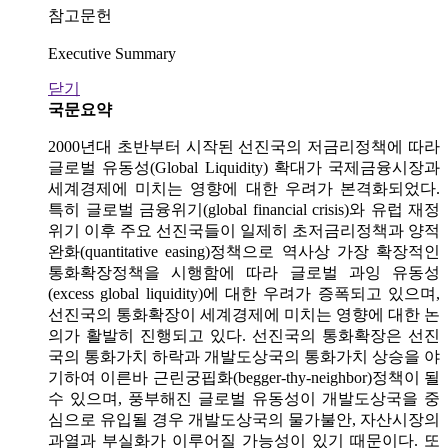
참고문헌
Executive Summary
닫기
국문요약
2000년대 초반부터 시작된 선진국의 저금리정책에 따라
글로벌 유동성(Global Liquidity) 확대가 국제금융시장과
세계경제에 미치는 영향에 대한 우려가 본격화되었다.
특히 글로벌 금융위기(global financial crisis)와 유럽 재정
위기 이후 주요 선진국들이 일제히 초저금리정책과 양적
완화(quantitative easing)정책으로 역사상 가장 확장적인
통화확장정책을 시행함에 따라 글로벌 과잉 유동성
(excess global liquidity)에 대한 우려가 증폭되고 있으며,
선진국의 통화확장이 세계경제에 미치는 영향에 대한 논
의가 활발히 진행되고 있다. 선진국의 통화확장은 선진
국의 통화가치 하락과 개발도상국의 통화가치 상승을 야
기하여 이른바 근린궁핍화(begger-thy-neighbor)정책이 될
수 있으며, 풍부해진 글로벌 유동성이 개발도상국을 중
심으로 유입될 경우 개발도상국의 물가불안, 자산시장의
과열과 부실화가 이루어질 가능성이 있기 때문이다. 또