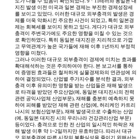
도가 다를 수 있음이 확인되었다. 9ㆍ11테러와 동일본 대
지진 발생 이전 미국과 일본 경제는 부진한 경제성장세
를 보이고 있었다. 이러한 대규모 외부충격의 발생은 경
제를 더욱 악화시킨 주요한 사건이 되었고, 특히 일본경
제는 회복세를 보이지 못하고 있다. 게다가 대규모 외부
충격이 주변국가에도 주요한 영향을 미칠 수 있는 것으
로 확인하였다. 특히 동일본 대지진은 지리적으로 가깝
고 무역관계가 높은 국가들에 재해 이후 1년까지 부정적
영향을 미쳤다.
그러나 이러한 대규모 외부충격이 경제에 미치는 효과를
확대해석하는 것은 주의하여야 한다. 본 보고서를 통하
여 증명된 효과들은 철저하게 실물경제와의 연관성에 의
하여 결정되었다. 산업별 주가지수를 분석한 결과, 외부
충격 이후 유의미한 영향을 받는 산업들은 재해 발생으
로 타격을 받았던 주요산업(예, 동일본 대지진시의 전력
관련 공익사업체 산업부문), 재해를 충분히 예측하지 못
하여 피해를 받았던 재해 관련 산업(예, 허리케인 카트리
나시의 보험산업부문), 재해 발생국으로 수출하는 산업
(예, 동일본 대지진 시의 우리나라 건강관리산업 부문)
등이었다. 충격으로 인한 전 산업의 일시적인 하락은 재
해 발생 이후 약 1~2일까지만 유효하였다. 따라서 대규
모 외부충격에 따른 시장의 불확실성을 줄이기 위해서는