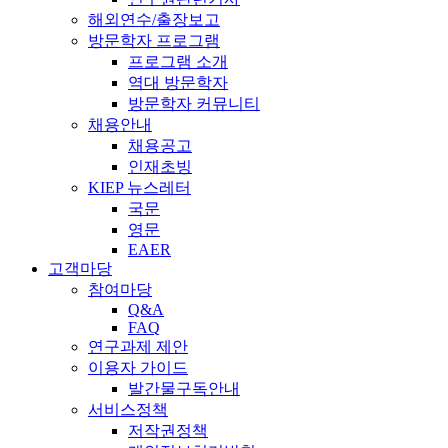
해외연수/출장보고
방문학자 프로그램
프로그램 소개
역대 방문학자
방문학자 커뮤니티
채용안내
채용공고
인재초빙
KIEP 뉴스레터
국문
영문
EAER
고객마당
참여마당
Q&A
FAQ
연구과제 제안
이용자 가이드
발간물구독안내
서비스정책
저작권정책