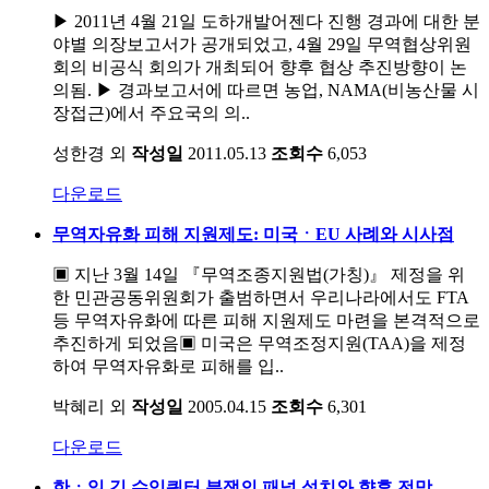
▶ 2011년 4월 21일 도하개발어젠다 진행 경과에 대한 분
야별 의장보고서가 공개되었고, 4월 29일 무역협상위원
회의 비공식 회의가 개최되어 향후 협상 추진방향이 논
의됨. ▶ 경과보고서에 따르면 농업, NAMA(비농산물 시
장접근)에서 주요국의 의..
성한경 외
작성일
2011.05.13
조회수
6,053
다운로드
무역자유화 피해 지원제도: 미국ㆍEU 사례와 시사점
▣ 지난 3월 14일 『무역조종지원법(가칭)』 제정을 위
한 민관공동위원회가 출범하면서 우리나라에서도 FTA
등 무역자유화에 따른 피해 지원제도 마련을 본격적으로
추진하게 되었음▣ 미국은 무역조정지원(TAA)을 제정
하여 무역자유화로 피해를 입..
박혜리 외
작성일
2005.04.15
조회수
6,301
다운로드
한ㆍ일 김 수입쿼터 분쟁의 패널 설치와 향후 전망