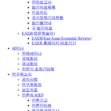
연차보고서
발간자료목록
인포카드
국가정책기여현황
발간물안내
구 발간자료
EAER(영문학술지)
EAER(East Asian Economic Review)
EAER 홈페이지 바로가기
세미나
전체세미나
국제회의
국내회의
전문가 초청간담회
연구원소식
공지사항
연구원동정
보도자료
언론속 KIEP
언론기고
언론인터뷰
연구원관련기사