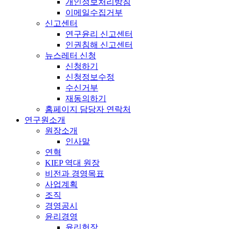
개인정보처리방침
이메일수집거부
신고센터
연구윤리 신고센터
인권침해 신고센터
뉴스레터 신청
신청하기
신청정보수정
수신거부
재동의하기
홈페이지 담당자 연락처
연구원소개
원장소개
인사말
연혁
KIEP 역대 원장
비전과 경영목표
사업계획
조직
경영공시
윤리경영
윤리헌장