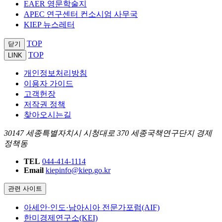
EAER 영문학술지
APEC 연구센터 컨소시엄 사무국
KIEP 뉴스레터
TOP
닫기
TOP
LINK
개인정보처리방침
이용자 가이드
고객헌장
저작권 정책
찾아오시는길
30147 세종특별자치시 시청대로 370 세종국책연구단지 경제
정책동
TEL
044-414-1114
Email
kiepinfo@kiep.go.kr
관련 사이트
아세안·인도·남아시아 전문가포럼(AIF)
한미경제연구소(KEI)