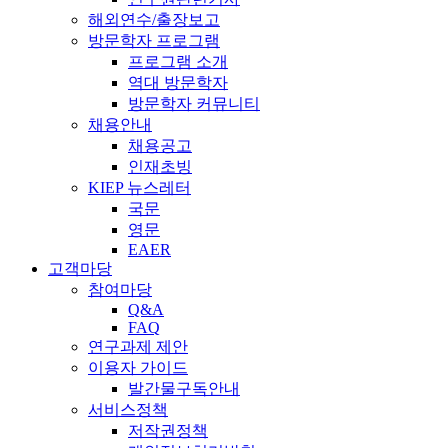
해외연수/출장보고
방문학자 프로그램
프로그램 소개
역대 방문학자
방문학자 커뮤니티
채용안내
채용공고
인재초빙
KIEP 뉴스레터
국문
영문
EAER
고객마당
참여마당
Q&A
FAQ
연구과제 제안
이용자 가이드
발간물구독안내
서비스정책
저작권정책