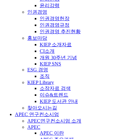
윤리강령
인권경영
인권경영헌장
인권경영규정
인권경영 추진현황
홍보마당
KIEP 소개자료
CI소개
개원 30주년 기념
KIEP SNS
ESG 경영
조직
KIEP Library
소장자료 검색
이슈&트렌드
KIEP 도서관 안내
찾아오시는길
APEC 연구컨소시엄
APEC연구컨소시엄 소개
APEC
APEC 이란