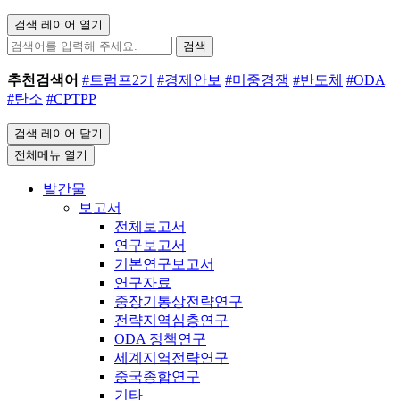
검색 레이어 열기
검색
추천검색어
#트럼프2기
#경제안보
#미중경쟁
#반도체
#ODA
#탄소
#CPTPP
검색 레이어 닫기
전체메뉴 열기
발간물
보고서
전체보고서
연구보고서
기본연구보고서
연구자료
중장기통상전략연구
전략지역심층연구
ODA 정책연구
세계지역전략연구
중국종합연구
기타