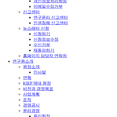
개인정보처리방침
이메일수집거부
신고센터
연구윤리 신고센터
인권침해 신고센터
뉴스레터 신청
신청하기
신청정보수정
수신거부
재동의하기
홈페이지 담당자 연락처
연구원소개
원장소개
인사말
연혁
KIEP 역대 원장
비전과 경영목표
사업계획
조직
경영공시
윤리경영
윤리헌장