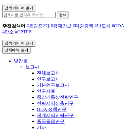
검색 레이어 열기
검색
추천검색어
#트럼프2기
#경제안보
#미중경쟁
#반도체
#ODA
#탄소
#CPTPP
검색 레이어 닫기
전체메뉴 열기
발간물
보고서
전체보고서
연구보고서
기본연구보고서
연구자료
중장기통상전략연구
전략지역심층연구
ODA 정책연구
세계지역전략연구
중국종합연구
기타