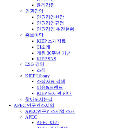
윤리강령
인권경영
인권경영헌장
인권경영규정
인권경영 추진현황
홍보마당
KIEP 소개자료
CI소개
개원 30주년 기념
KIEP SNS
ESG 경영
조직
KIEP Library
소장자료 검색
이슈&트렌드
KIEP 도서관 안내
찾아오시는길
APEC 연구컨소시엄
APEC연구컨소시엄 소개
APEC
APEC 이란