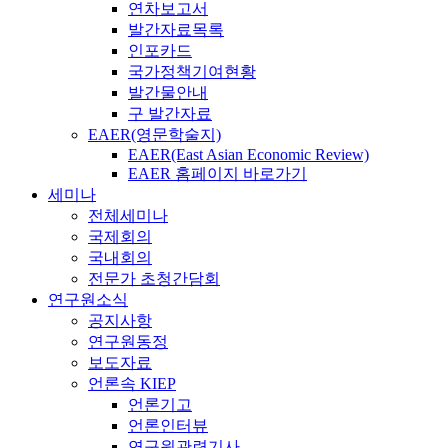
연차보고서
발간자료목록
인포카드
국가정책기여현황
발간물안내
구 발간자료
EAER(영문학술지)
EAER(East Asian Economic Review)
EAER 홈페이지 바로가기
세미나
전체세미나
국제회의
국내회의
전문가 초청간담회
연구원소식
공지사항
연구원동정
보도자료
언론속 KIEP
언론기고
언론인터뷰
연구원관련기사