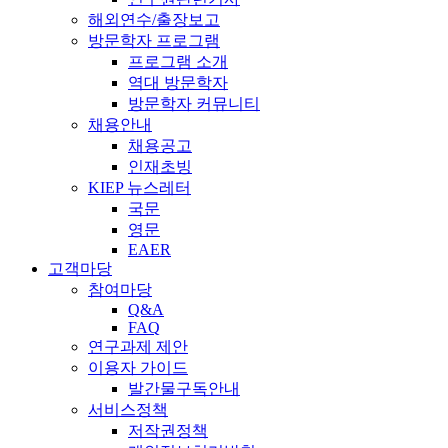
해외연수/출장보고
방문학자 프로그램
프로그램 소개
역대 방문학자
방문학자 커뮤니티
채용안내
채용공고
인재초빙
KIEP 뉴스레터
국문
영문
EAER
고객마당
참여마당
Q&A
FAQ
연구과제 제안
이용자 가이드
발간물구독안내
서비스정책
저작권정책