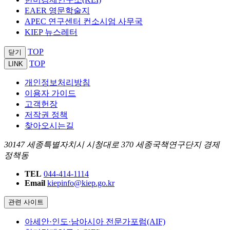
EAER 영문학술지
APEC 연구센터 컨소시엄 사무국
KIEP 뉴스레터
TOP
닫기
TOP
LINK
개인정보처리방침
이용자 가이드
고객헌장
저작권 정책
찾아오시는길
30147 세종특별자치시 시청대로 370 세종국책연구단지 경제
정책동
TEL
044-414-1114
Email
kiepinfo@kiep.go.kr
관련 사이트
아세안·인도·남아시아 전문가포럼(AIF)