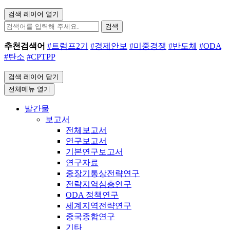
검색 레이어 열기
검색
추천검색어
#트럼프2기
#경제안보
#미중경쟁
#반도체
#ODA
#탄소
#CPTPP
검색 레이어 닫기
전체메뉴 열기
발간물
보고서
전체보고서
연구보고서
기본연구보고서
연구자료
중장기통상전략연구
전략지역심층연구
ODA 정책연구
세계지역전략연구
중국종합연구
기타