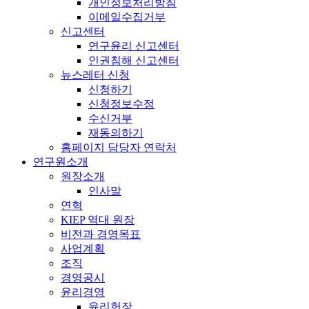
개인정보처리방침
이메일수집거부
신고센터
연구윤리 신고센터
인권침해 신고센터
뉴스레터 신청
신청하기
신청정보수정
수신거부
재동의하기
홈페이지 담당자 연락처
연구원소개
원장소개
인사말
연혁
KIEP 역대 원장
비전과 경영목표
사업계획
조직
경영공시
윤리경영
윤리헌장