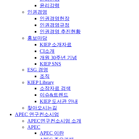
윤리강령
인권경영
인권경영헌장
인권경영규정
인권경영 추진현황
홍보마당
KIEP 소개자료
CI소개
개원 30주년 기념
KIEP SNS
ESG 경영
조직
KIEP Library
소장자료 검색
이슈&트렌드
KIEP 도서관 안내
찾아오시는길
APEC 연구컨소시엄
APEC연구컨소시엄 소개
APEC
APEC 이란