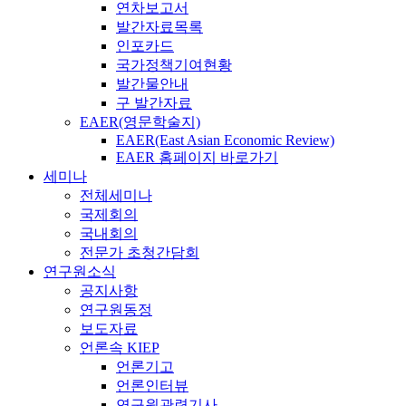
연차보고서
발간자료목록
인포카드
국가정책기여현황
발간물안내
구 발간자료
EAER(영문학술지)
EAER(East Asian Economic Review)
EAER 홈페이지 바로가기
세미나
전체세미나
국제회의
국내회의
전문가 초청간담회
연구원소식
공지사항
연구원동정
보도자료
언론속 KIEP
언론기고
언론인터뷰
연구원관련기사