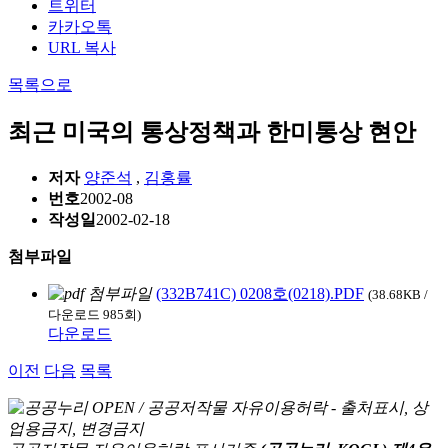
트위터
카카오톡
URL 복사
목록으로
최근 미국의 통상정책과 한미통상 현안
저자
양준석
,
김홍률
번호
2002-08
작성일
2002-02-18
첨부파일
(332B741C) 0208호(0218).PDF
(38.68KB /
다운로드 985회)
다운로드
이전
다음
목록