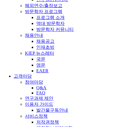
해외연수/출장보고
방문학자 프로그램
프로그램 소개
역대 방문학자
방문학자 커뮤니티
채용안내
채용공고
인재초빙
KIEP 뉴스레터
국문
영문
EAER
고객마당
참여마당
Q&A
FAQ
연구과제 제안
이용자 가이드
발간물구독안내
서비스정책
저작권정책