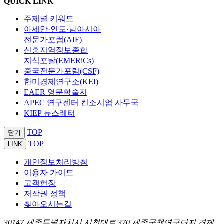
QUICK LINK
주제별 키워드
아세안·인도·남아시아
전문가포럼(AIF)
신흥지역정보종합
지식포탈(EMERiCs)
중국전문가포럼(CSF)
한미경제연구소(KEI)
EAER 영문학술지
APEC 연구센터 컨소시엄 사무국
KIEP 뉴스레터
TOP
닫기
TOP
LINK
개인정보처리방침
이용자 가이드
고객헌장
저작권 정책
찾아오시는길
30147 세종특별자치시 시청대로 370 세종국책연구단지 경제