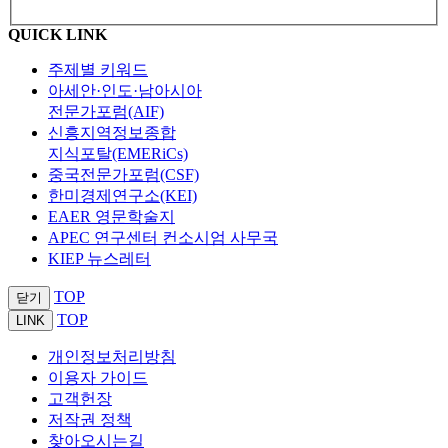
QUICK LINK
주제별 키워드
아세안·인도·남아시아
전문가포럼(AIF)
신흥지역정보종합
지식포탈(EMERiCs)
중국전문가포럼(CSF)
한미경제연구소(KEI)
EAER 영문학술지
APEC 연구센터 컨소시엄 사무국
KIEP 뉴스레터
TOP
닫기
TOP
LINK
개인정보처리방침
이용자 가이드
고객헌장
저작권 정책
찾아오시는길