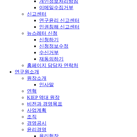
개인정보처리방침
이메일수집거부
신고센터
연구윤리 신고센터
인권침해 신고센터
뉴스레터 신청
신청하기
신청정보수정
수신거부
재동의하기
홈페이지 담당자 연락처
연구원소개
원장소개
인사말
연혁
KIEP 역대 원장
비전과 경영목표
사업계획
조직
경영공시
윤리경영
윤리헌장