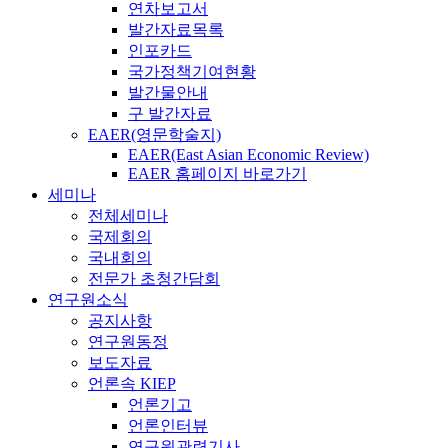
연차보고서
발간자료목록
인포카드
국가정책기여현황
발간물안내
구 발간자료
EAER(영문학술지)
EAER(East Asian Economic Review)
EAER 홈페이지 바로가기
세미나
전체세미나
국제회의
국내회의
전문가 초청간담회
연구원소식
공지사항
연구원동정
보도자료
언론속 KIEP
언론기고
언론인터뷰
연구원관련기사