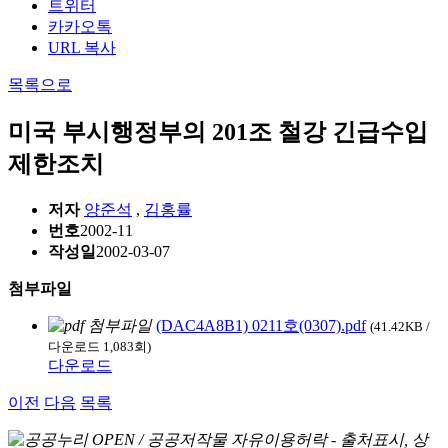
트위터
카카오톡
URL 복사
목록으로
미국 부시행정부의 201조 철강 긴급수입
제한조치
저자
양준석
,
김홍률
번호
2002-11
작성일
2002-03-07
첨부파일
(DAC4A8B1) 0211호(0307).pdf
(41.42KB /
다운로드 1,083회)
다운로드
이전
다음
목록