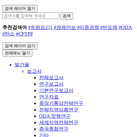
검색 레이어 열기
검색
추천검색어
#트럼프2기
#경제안보
#미중경쟁
#반도체
#ODA
#탄소
#CPTPP
검색 레이어 닫기
전체메뉴 열기
발간물
보고서
전체보고서
연구보고서
기본연구보고서
연구자료
중장기통상전략연구
전략지역심층연구
ODA 정책연구
세계지역전략연구
중국종합연구
기타