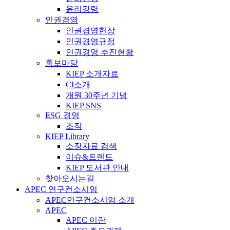
윤리강령
인권경영
인권경영헌장
인권경영규정
인권경영 추진현황
홍보마당
KIEP 소개자료
CI소개
개원 30주년 기념
KIEP SNS
ESG 경영
조직
KIEP Library
소장자료 검색
이슈&트렌드
KIEP 도서관 안내
찾아오시는길
APEC 연구컨소시엄
APEC연구컨소시엄 소개
APEC
APEC 이란