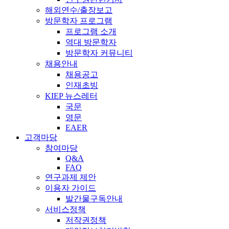
해외연수/출장보고
방문학자 프로그램
프로그램 소개
역대 방문학자
방문학자 커뮤니티
채용안내
채용공고
인재초빙
KIEP 뉴스레터
국문
영문
EAER
고객마당
참여마당
Q&A
FAQ
연구과제 제안
이용자 가이드
발간물구독안내
서비스정책
저작권정책