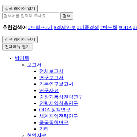
검색 레이어 열기
검색
추천검색어
#트럼프2기
#경제안보
#미중경쟁
#반도체
#ODA
검색 레이어 닫기
전체메뉴 열기
발간물
보고서
전체보고서
연구보고서
기본연구보고서
연구자료
중장기통상전략연구
전략지역심층연구
ODA 정책연구
세계지역전략연구
중국종합연구
기타
현안자료