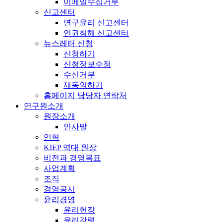
이메일수집거부
신고센터
연구윤리 신고센터
인권침해 신고센터
뉴스레터 신청
신청하기
신청정보수정
수신거부
재동의하기
홈페이지 담당자 연락처
연구원소개
원장소개
인사말
연혁
KIEP 역대 원장
비전과 경영목표
사업계획
조직
경영공시
윤리경영
윤리헌장
윤리강령