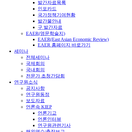
발간자료목록
인포카드
국가정책기여현황
발간물안내
구 발간자료
EAER(영문학술지)
EAER(East Asian Economic Review)
EAER 홈페이지 바로가기
세미나
전체세미나
국제회의
국내회의
전문가 초청간담회
연구원소식
공지사항
연구원동정
보도자료
언론속 KIEP
언론기고
언론인터뷰
연구원관련기사
해외연수/출장보고