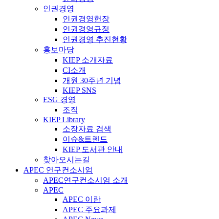
인권경영
인권경영헌장
인권경영규정
인권경영 추진현황
홍보마당
KIEP 소개자료
CI소개
개원 30주년 기념
KIEP SNS
ESG 경영
조직
KIEP Library
소장자료 검색
이슈&트렌드
KIEP 도서관 안내
찾아오시는길
APEC 연구컨소시엄
APEC연구컨소시엄 소개
APEC
APEC 이란
APEC 주요과제