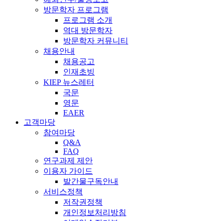
방문학자 프로그램
프로그램 소개
역대 방문학자
방문학자 커뮤니티
채용안내
채용공고
인재초빙
KIEP 뉴스레터
국문
영문
EAER
고객마당
참여마당
Q&A
FAQ
연구과제 제안
이용자 가이드
발간물구독안내
서비스정책
저작권정책
개인정보처리방침