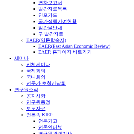
연차보고서
발간자료목록
인포카드
국가정책기여현황
발간물안내
구 발간자료
EAER(영문학술지)
EAER(East Asian Economic Review)
EAER 홈페이지 바로가기
세미나
전체세미나
국제회의
국내회의
전문가 초청간담회
연구원소식
공지사항
연구원동정
보도자료
언론속 KIEP
언론기고
언론인터뷰
연구원관련기사