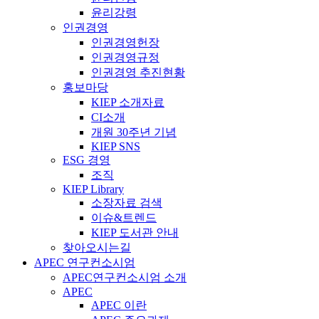
윤리강령
인권경영
인권경영헌장
인권경영규정
인권경영 추진현황
홍보마당
KIEP 소개자료
CI소개
개원 30주년 기념
KIEP SNS
ESG 경영
조직
KIEP Library
소장자료 검색
이슈&트렌드
KIEP 도서관 안내
찾아오시는길
APEC 연구컨소시엄
APEC연구컨소시엄 소개
APEC
APEC 이란