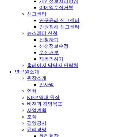
개인정보처리방침
이메일수집거부
신고센터
연구윤리 신고센터
인권침해 신고센터
뉴스레터 신청
신청하기
신청정보수정
수신거부
재동의하기
홈페이지 담당자 연락처
연구원소개
원장소개
인사말
연혁
KIEP 역대 원장
비전과 경영목표
사업계획
조직
경영공시
윤리경영
윤리헌장