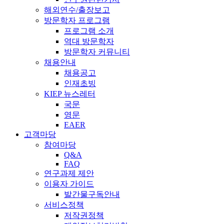
해외연수/출장보고
방문학자 프로그램
프로그램 소개
역대 방문학자
방문학자 커뮤니티
채용안내
채용공고
인재초빙
KIEP 뉴스레터
국문
영문
EAER
고객마당
참여마당
Q&A
FAQ
연구과제 제안
이용자 가이드
발간물구독안내
서비스정책
저작권정책