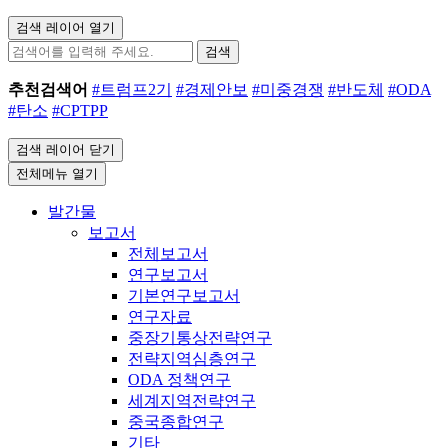
검색 레이어 열기
검색
추천검색어
#트럼프2기
#경제안보
#미중경쟁
#반도체
#ODA
#탄소
#CPTPP
검색 레이어 닫기
전체메뉴 열기
발간물
보고서
전체보고서
연구보고서
기본연구보고서
연구자료
중장기통상전략연구
전략지역심층연구
ODA 정책연구
세계지역전략연구
중국종합연구
기타