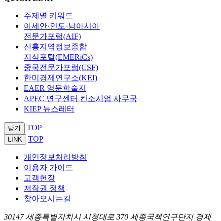
주제별 키워드
아세안·인도·남아시아
전문가포럼(AIF)
신흥지역정보종합
지식포탈(EMERiCs)
중국전문가포럼(CSF)
한미경제연구소(KEI)
EAER 영문학술지
APEC 연구센터 컨소시엄 사무국
KIEP 뉴스레터
TOP
닫기
TOP
LINK
개인정보처리방침
이용자 가이드
고객헌장
저작권 정책
찾아오시는길
30147 세종특별자치시 시청대로 370 세종국책연구단지 경제