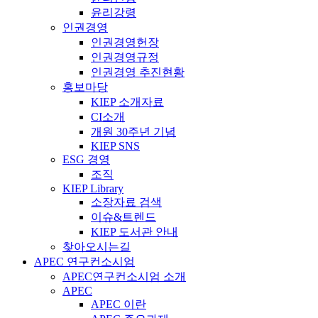
윤리강령
인권경영
인권경영헌장
인권경영규정
인권경영 추진현황
홍보마당
KIEP 소개자료
CI소개
개원 30주년 기념
KIEP SNS
ESG 경영
조직
KIEP Library
소장자료 검색
이슈&트렌드
KIEP 도서관 안내
찾아오시는길
APEC 연구컨소시엄
APEC연구컨소시엄 소개
APEC
APEC 이란