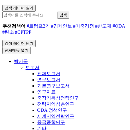
검색 레이어 열기
검색
추천검색어
#트럼프2기
#경제안보
#미중경쟁
#반도체
#ODA
#탄소
#CPTPP
검색 레이어 닫기
전체메뉴 열기
발간물
보고서
전체보고서
연구보고서
기본연구보고서
연구자료
중장기통상전략연구
전략지역심층연구
ODA 정책연구
세계지역전략연구
중국종합연구
기타