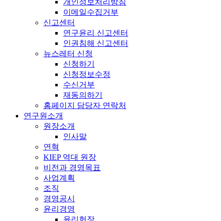
개인정보처리방침
이메일수집거부
신고센터
연구윤리 신고센터
인권침해 신고센터
뉴스레터 신청
신청하기
신청정보수정
수신거부
재동의하기
홈페이지 담당자 연락처
연구원소개
원장소개
인사말
연혁
KIEP 역대 원장
비전과 경영목표
사업계획
조직
경영공시
윤리경영
윤리헌장