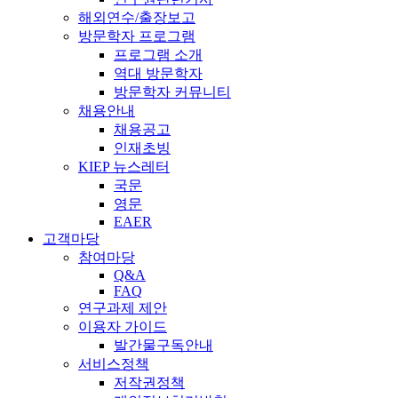
해외연수/출장보고
방문학자 프로그램
프로그램 소개
역대 방문학자
방문학자 커뮤니티
채용안내
채용공고
인재초빙
KIEP 뉴스레터
국문
영문
EAER
고객마당
참여마당
Q&A
FAQ
연구과제 제안
이용자 가이드
발간물구독안내
서비스정책
저작권정책