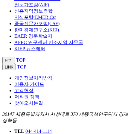
전문가포럼(AIF)
신흥지역정보종합
지식포탈(EMERiCs)
중국전문가포럼(CSF)
한미경제연구소(KEI)
EAER 영문학술지
APEC 연구센터 컨소시엄 사무국
KIEP 뉴스레터
TOP
닫기
TOP
LINK
개인정보처리방침
이용자 가이드
고객헌장
저작권 정책
찾아오시는길
30147 세종특별자치시 시청대로 370 세종국책연구단지 경제
정책동
TEL
044-414-1114