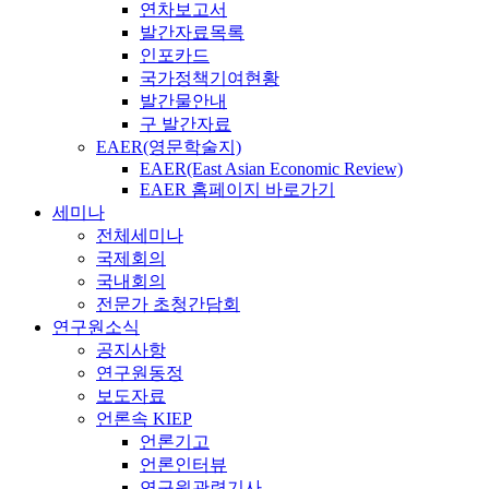
연차보고서
발간자료목록
인포카드
국가정책기여현황
발간물안내
구 발간자료
EAER(영문학술지)
EAER(East Asian Economic Review)
EAER 홈페이지 바로가기
세미나
전체세미나
국제회의
국내회의
전문가 초청간담회
연구원소식
공지사항
연구원동정
보도자료
언론속 KIEP
언론기고
언론인터뷰
연구원관련기사