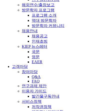
해외연수/출장보고
방문학자 프로그램
프로그램 소개
역대 방문학자
방문학자 커뮤니티
채용안내
채용공고
인재초빙
KIEP 뉴스레터
국문
영문
EAER
고객마당
참여마당
Q&A
FAQ
연구과제 제안
이용자 가이드
발간물구독안내
서비스정책
저작권정책