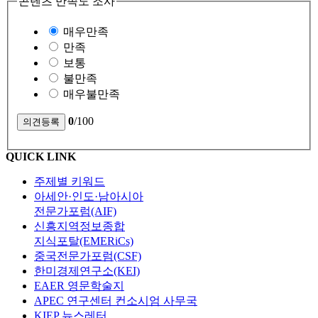
콘텐츠 만족도 조사
매우만족
만족
보통
불만족
매우불만족
0
/100
QUICK LINK
주제별 키워드
아세안·인도·남아시아
전문가포럼(AIF)
신흥지역정보종합
지식포탈(EMERiCs)
중국전문가포럼(CSF)
한미경제연구소(KEI)
EAER 영문학술지
APEC 연구센터 컨소시엄 사무국
KIEP 뉴스레터