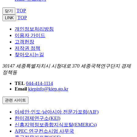
TOP
닫기
TOP
LINK
개인정보처리방침
이용자 가이드
고객헌장
저작권 정책
찾아오시는길
30147 세종특별자치시 시청대로 370 세종국책연구단지 경제
정책동
TEL
044-414-1114
Email
kiepinfo@kiep.go.kr
관련 사이트
아세안·인도·남아시아 전문가포럼(AIF)
한미경제연구소(KEI)
신흥지역정보종합지식포탈(EMERiCs)
APEC 연구컨소시엄 사무국