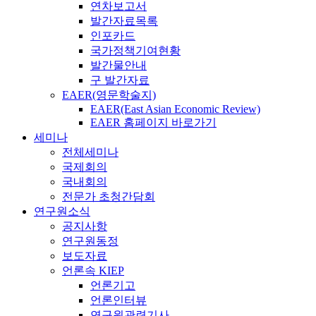
연차보고서
발간자료목록
인포카드
국가정책기여현황
발간물안내
구 발간자료
EAER(영문학술지)
EAER(East Asian Economic Review)
EAER 홈페이지 바로가기
세미나
전체세미나
국제회의
국내회의
전문가 초청간담회
연구원소식
공지사항
연구원동정
보도자료
언론속 KIEP
언론기고
언론인터뷰
연구원관련기사