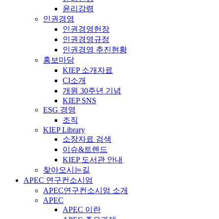
윤리강령
인권경영
인권경영헌장
인권경영규정
인권경영 추진현황
홍보마당
KIEP 소개자료
CI소개
개원 30주년 기념
KIEP SNS
ESG 경영
조직
KIEP Library
소장자료 검색
이슈&트렌드
KIEP 도서관 안내
찾아오시는길
APEC 연구컨소시엄
APEC연구컨소시엄 소개
APEC
APEC 이란