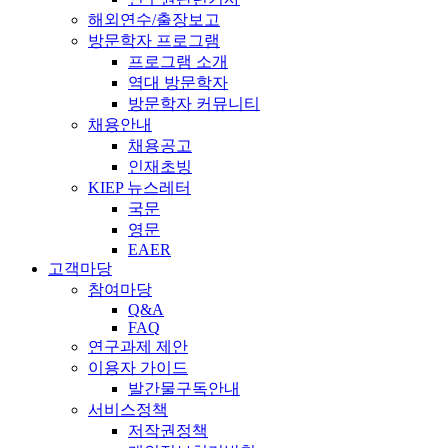
해외연수/출장보고
방문학자 프로그램
프로그램 소개
역대 방문학자
방문학자 커뮤니티
채용안내
채용공고
인재초빙
KIEP 뉴스레터
국문
영문
EAER
고객마당
참여마당
Q&A
FAQ
연구과제 제안
이용자 가이드
발간물구독안내
서비스정책
저작권정책