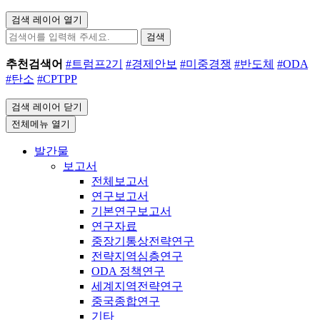
검색 레이어 열기
검색
추천검색어
#트럼프2기
#경제안보
#미중경쟁
#반도체
#ODA
#탄소
#CPTPP
검색 레이어 닫기
전체메뉴 열기
발간물
보고서
전체보고서
연구보고서
기본연구보고서
연구자료
중장기통상전략연구
전략지역심층연구
ODA 정책연구
세계지역전략연구
중국종합연구
기타