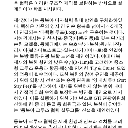
후 협력은 이러한 구조적 제약을 보완하는 방향으로 설
계되어야 함을 시사한다.
제4장에서는 동북아 다자협력 확대 방안을 구체화하였
다. 핵심은 기존의 양자 간 단순 왕복을 넘어서 4~5개국
이 연결되는 ‘다핵형 루프(Loop) 노선’ 구축하는 것이다.
서해권에서는 인천-남포-중국(다롄/단둥)을 잇는 단거리
순환 모델을, 동해권에서는 속초/부산-북한(원산/나진)-
러시아(블라디보스토크)-일본(사카이미나토)을 연결하
는 북방 물류·관광 복합 노선을 제안하였다. 이때 대북
제재와 북한 항만의 낮은 수심(8~11m)을 고려하여 중소
형 크루즈 운용과 항공-해상을 연계한 ‘Fly & Cruise’ 모델
의 적용이 필수적이다. 또한 북한의 참여 유인을 제공하
기 위해 입항 시 선박 또는 승객 단위로 ‘영내 체류비(Port
Stay Fee)’를 부과하여, 제재를 위반하지 않는 범위 내에
서 간접적 외화 수익을 보장하는 방안을 대안으로 제시
하였다. 이를 실행하기 위한 거버넌스로 GTI 관광위원회
산하에 한·중·러·몽골 등 회원국과 일본, 북한이 참여하
는 ‘동북아 크루즈 협력 실무그룹’ 신설을 제안하였다.
동북아 크루즈 협력은 제재 환경과 인프라 격차를 고려
하여 단계적으로 추진되어야 한다. 단기에는 협력의 초