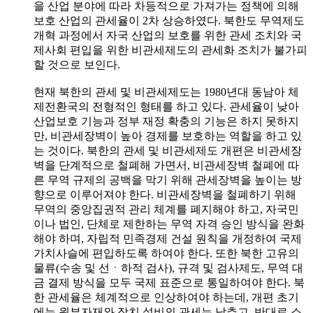
을 산업 분야에 따라 차등적으로 가져가는 정책에 의해
보호 산업의 관세율이 2차 상승하였다. 북한도 무역제도
개혁 과정에서 자국 산업의 보호를 위한 관세 조치와 국
제사회 편입을 위한 비관세제도의 관세화 조치가 불가피
할 것으로 보인다.
현재 북한의 관세 및 비관세제도는 1980년대 동남아 체
제전환국의 전형적인 형태를 하고 있다. 관세율이 낮아
산업보호 기능과 정부 재정 확충의 기능은 하지 못하지
만, 비관세장벽이 높아 경제를 보호하는 역할을 하고 있
는 것이다. 북한의 관세 및 비관세제도 개편은 비관세장
벽을 단계적으로 철폐해 가면서, 비관세장벽 철폐에 따
른 무역 규제의 공백을 막기 위해 관세장벽을 높이는 방
향으로 이루어져야 한다. 비관세장벽을 철폐하기 위해
무역의 중앙집권적 관리 체계를 폐지해야 하고, 자국민
이나 법인, 단체로 제한하는 무역 자격 승인 방식을 완화
해야 하며, 자립적 민족경제 건설 원칙을 개정하여 국제
가치사슬에 편입하도록 하여야 한다. 또한 북한 고유의
물류(수송 및 선ㆍ하적 검사), 규격 및 검사제도, 무역 대
금 결제 방식을 모두 국제 표준으로 통일하여야 한다. 북
한 관세율은 체계적으로 인상하여야 하는데, 개편 초기
에는 원부자재와 장치 설비의 관세는 낮추고, 반대로 소