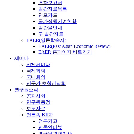
연차보고서
발간자료목록
인포카드
국가정책기여현황
발간물안내
구 발간자료
EAER(영문학술지)
EAER(East Asian Economic Review)
EAER 홈페이지 바로가기
세미나
전체세미나
국제회의
국내회의
전문가 초청간담회
연구원소식
공지사항
연구원동정
보도자료
언론속 KIEP
언론기고
언론인터뷰
연구원관련기사