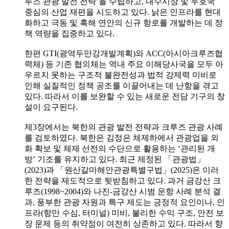
루즈 관광 발전 전략’을 수립하고, 내수시장 및 우호국
중심의 산업 재편을 시도하고 있다. 낡은 인프라를 현대
화하고 극동 및 흑해 연안의 신규 항로를 개발하는 데 정
책 역량을 집중하고 있다.
한편 GTI(광역두만강개발계획)와 ACC(아시아크루즈협
력체) 등 기존 협의체는 역내 주요 이해당사국을 모두 아
우르지 못하는 구조적 불완전성과 법적 강제력 미비로
인해 실질적인 정책 공조를 이끌어내는 데 난항을 겪고
있다. 따라서 이를 보완할 수 있는 새로운 전담 기구의 창
설이 요구된다.
제3장에서는 북한의 관광 발전 전략과 크루즈 관광 사례
를 검토하였다. 북한은 김정은 체제하에서 관광업을 외
화 확보 및 체제 선전의 수단으로 활용하는 ‘관리된 개
방’ 기조를 유지하고 있다. 최근 제정된 「관광법」
(2023)과 「원산갈마해안관광특별구법」(2025)은 이러
한 전략을 제도적으로 뒷받침하고 있다. 과거 금강산 크
루즈(1998~2004)와 나진-금강산 시범 운항 사례 분석 결
과, 풍부한 관광 자원과 특구 제도는 긍정적 요인이나, 인
프라(항만 수심, 터미널) 미비, 불리한 수익 구조, 안전 보
장 문제 등의 취약점이 여전히 상존하고 있다. 따라서 향