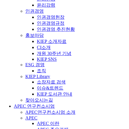
윤리강령
인권경영
인권경영헌장
인권경영규정
인권경영 추진현황
홍보마당
KIEP 소개자료
CI소개
개원 30주년 기념
KIEP SNS
ESG 경영
조직
KIEP Library
소장자료 검색
이슈&트렌드
KIEP 도서관 안내
찾아오시는길
APEC 연구컨소시엄
APEC연구컨소시엄 소개
APEC
APEC 이란