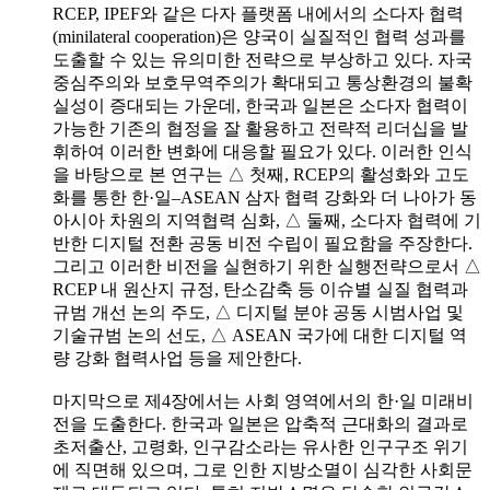
RCEP, IPEF와 같은 다자 플랫폼 내에서의 소다자 협력
(minilateral cooperation)은 양국이 실질적인 협력 성과를
도출할 수 있는 유의미한 전략으로 부상하고 있다. 자국
중심주의와 보호무역주의가 확대되고 통상환경의 불확
실성이 증대되는 가운데, 한국과 일본은 소다자 협력이
가능한 기존의 협정을 잘 활용하고 전략적 리더십을 발
휘하여 이러한 변화에 대응할 필요가 있다. 이러한 인식
을 바탕으로 본 연구는 △ 첫째, RCEP의 활성화와 고도
화를 통한 한·일–ASEAN 삼자 협력 강화와 더 나아가 동
아시아 차원의 지역협력 심화, △ 둘째, 소다자 협력에 기
반한 디지털 전환 공동 비전 수립이 필요함을 주장한다.
그리고 이러한 비전을 실현하기 위한 실행전략으로서 △
RCEP 내 원산지 규정, 탄소감축 등 이슈별 실질 협력과
규범 개선 논의 주도, △ 디지털 분야 공동 시범사업 및
기술규범 논의 선도, △ ASEAN 국가에 대한 디지털 역
량 강화 협력사업 등을 제안한다.
마지막으로 제4장에서는 사회 영역에서의 한·일 미래비
전을 도출한다. 한국과 일본은 압축적 근대화의 결과로
초저출산, 고령화, 인구감소라는 유사한 인구구조 위기
에 직면해 있으며, 그로 인한 지방소멸이 심각한 사회문