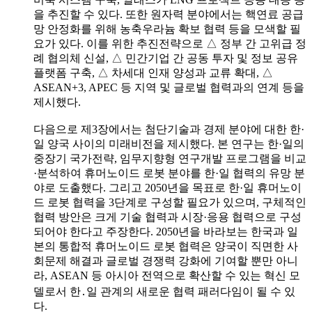
을 추진할 수 있다. 또한 원자력 분야에서는 핵연료 공급
망 안정화를 위해 농축우라늄 확보 협력 등을 모색할 필
요가 있다. 이를 위한 추진전략으로 △ 정부 간 고위급 정
례 협의체 신설, △ 민간기업 간 공동 투자 및 정보 공유
플랫폼 구축, △ 차세대 인재 양성과 교류 확대, △
ASEAN+3, APEC 등 지역 및 글로벌 협력과의 연계 등을
제시했다.
다음으로 제3장에서는 첨단기술과 경제 분야에 대한 한·
일 양국 사이의 미래비전을 제시했다. 본 연구는 한·일의
중장기 국가전략, 임무지향형 연구개발 프로그램을 비교
·분석하여 휴머노이드 로봇 분야를 한·일 협력의 유망 분
야로 도출했다. 그리고 2050년을 목표로 한·일 휴머노이
드 로봇 협력을 3단계로 구성할 필요가 있으며, 구체적인
협력 방안은 크게 기술 협력과 시장·응용 협력으로 구성
되어야 한다고 주장한다. 2050년을 바라보는 한국과 일
본의 통합적 휴머노이드 로봇 협력은 양국이 직면한 사
회문제 해결과 글로벌 경쟁력 강화에 기여할 뿐만 아니
라, ASEAN 등 아시아 전역으로 확산할 수 있는 혁신 모
델로서 한․일 관계의 새로운 협력 패러다임이 될 수 있
다.