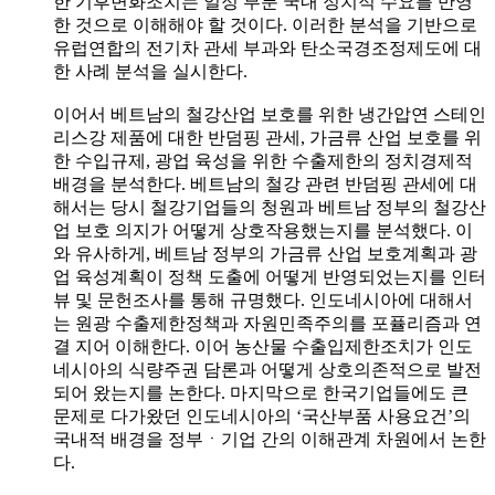
한 기후변화조치는 일정 부분 국내 정치적 수요를 반영
한 것으로 이해해야 할 것이다. 이러한 분석을 기반으로
유럽연합의 전기차 관세 부과와 탄소국경조정제도에 대
한 사례 분석을 실시한다.
이어서 베트남의 철강산업 보호를 위한 냉간압연 스테인
리스강 제품에 대한 반덤핑 관세, 가금류 산업 보호를 위
한 수입규제, 광업 육성을 위한 수출제한의 정치경제적
배경을 분석한다. 베트남의 철강 관련 반덤핑 관세에 대
해서는 당시 철강기업들의 청원과 베트남 정부의 철강산
업 보호 의지가 어떻게 상호작용했는지를 분석했다. 이
와 유사하게, 베트남 정부의 가금류 산업 보호계획과 광
업 육성계획이 정책 도출에 어떻게 반영되었는지를 인터
뷰 및 문헌조사를 통해 규명했다. 인도네시아에 대해서
는 원광 수출제한정책과 자원민족주의를 포퓰리즘과 연
결 지어 이해한다. 이어 농산물 수출입제한조치가 인도
네시아의 식량주권 담론과 어떻게 상호의존적으로 발전
되어 왔는지를 논한다. 마지막으로 한국기업들에도 큰
문제로 다가왔던 인도네시아의 ‘국산부품 사용요건’의
국내적 배경을 정부ㆍ기업 간의 이해관계 차원에서 논한
다.