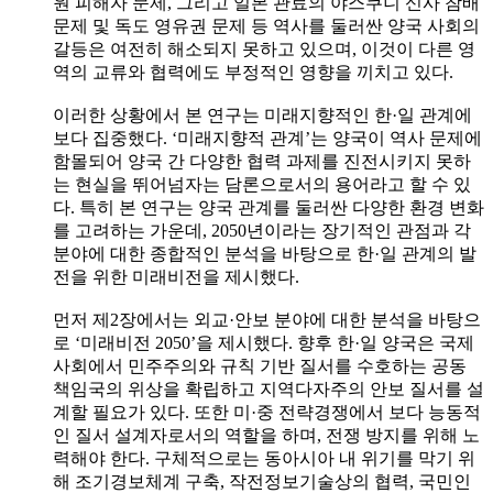
원 피해자 문제, 그리고 일본 관료의 야스쿠니 신사 참배
문제 및 독도 영유권 문제 등 역사를 둘러싼 양국 사회의
갈등은 여전히 해소되지 못하고 있으며, 이것이 다른 영
역의 교류와 협력에도 부정적인 영향을 끼치고 있다.
이러한 상황에서 본 연구는 미래지향적인 한·일 관계에
보다 집중했다. ‘미래지향적 관계’는 양국이 역사 문제에
함몰되어 양국 간 다양한 협력 과제를 진전시키지 못하
는 현실을 뛰어넘자는 담론으로서의 용어라고 할 수 있
다. 특히 본 연구는 양국 관계를 둘러싼 다양한 환경 변화
를 고려하는 가운데, 2050년이라는 장기적인 관점과 각
분야에 대한 종합적인 분석을 바탕으로 한·일 관계의 발
전을 위한 미래비전을 제시했다.
먼저 제2장에서는 외교·안보 분야에 대한 분석을 바탕으
로 ‘미래비전 2050’을 제시했다. 향후 한·일 양국은 국제
사회에서 민주주의와 규칙 기반 질서를 수호하는 공동
책임국의 위상을 확립하고 지역다자주의 안보 질서를 설
계할 필요가 있다. 또한 미·중 전략경쟁에서 보다 능동적
인 질서 설계자로서의 역할을 하며, 전쟁 방지를 위해 노
력해야 한다. 구체적으로는 동아시아 내 위기를 막기 위
해 조기경보체계 구축, 작전정보기술상의 협력, 국민인