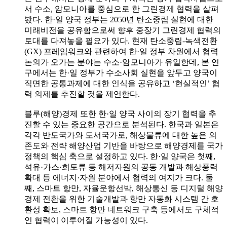
서 수소, 암모니아를 중심으로 한 그린경제 협력을 살펴
봤다. 한·일 양국 정부는 2050년 탄소중립 실현에 대한
미래비전을 공유함으로써 향후 중장기 그린경제 협력의
토대를 다져놓을 필요가 있다. 현재 탄소중립-녹색전환
(GX) 프레임워크와 관련하여 한·일 정부 차원에서 협력
논의가 오가는 분야는 수소·암모니아가 유일한데, 본 연
구에서는 한·일 정부가 수소사회 실현을 앞두고 양국이
직면한 공통과제에 대한 인식을 공유하고 ‘현실적인’ 협
력 의제를 추진할 것을 제언한다.
블루(해양)경제 또한 한·일 양국 사이의 장기 협력을 추
진할 수 있는 중요한 공간으로 분석된다. 한국과 일본은
각각 반도국가와 도서국가로, 해상물류에 대한 높은 의
존도와 전략 해양산업 기반을 바탕으로 해양경제를 국가
정책의 핵심 축으로 설정하고 있다. 한·일 양국은 첫째,
석유·가스·희토류 등 해저자원의 공동 개발과 해상풍력
확대 등 에너지·자원 분야에서 협력의 여지가 크다. 둘
째, 스마트 항만, 자율운항선박, 해상통신 등 디지털 해양
경제 전환을 위한 기술개발과 항만 자동화 시스템 간 호
환성 확보, 스마트 항만 네트워크 구축 등에서도 구체적
인 협력이 이루어질 가능성이 있다.