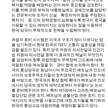
해석할 역량을 배양하는 것이 매우 중요함을 강조한다.
이를 위해 관련 부처와 대통령실에도 경제안보를 담당하
는 전문부서와 조직이 신설ㆍ확장되어야 함을 주장한다.
특히 미ㆍ중 간의 전략경쟁이 심화될수록 한국이 중국을
이용할 수 있는 레버리지는 상승한다는 점을 이용하여
한국 당국이 주체적으로 전략을 수립해야 한다.
유럽의 로비 시스템은 미국과 구조가 많이 다르다는 점
을 상기하면서 현재 한국의 대EU 소통의 실효성을 재점
검할 필요가 있다. 특히 당국 차원의 의사전달과 민간기
업 차원의 의사전달 중에 더 효과적인 채널이 무엇인지
를 점검하여 향후 유럽연합의 무역장벽 고도화에 대해
적절한 대응 매뉴얼을 민ㆍ관이 함께 논의해야 한다. 한
국의 통상당국은 동남아시아 주요국인 베트남과 인도네
시아의 보호무역조치들의 정치경제적 배경에 대한 이해
를 바탕으로, ‘한국과의 통상 협력 확대가 베트남과 인도
네시아 당국의 정치적 제약으로부터 자유롭다’는 논리
를 준비해두어야 한다. 특히 제5장에서 고려한 베트남의
철강산업 관련 조치, 베트남의 광물산업 관련 조치, 인도
네시아의 국산부품 사용요건에 대한 조치들을 복기하여
한국의 통상교섭 대응전략을 재정비할 필요가 있다.