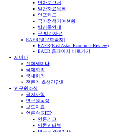
연차보고서
발간자료목록
인포카드
국가정책기여현황
발간물안내
구 발간자료
EAER(영문학술지)
EAER(East Asian Economic Review)
EAER 홈페이지 바로가기
세미나
전체세미나
국제회의
국내회의
전문가 초청간담회
연구원소식
공지사항
연구원동정
보도자료
언론속 KIEP
언론기고
언론인터뷰
연구원관련기사