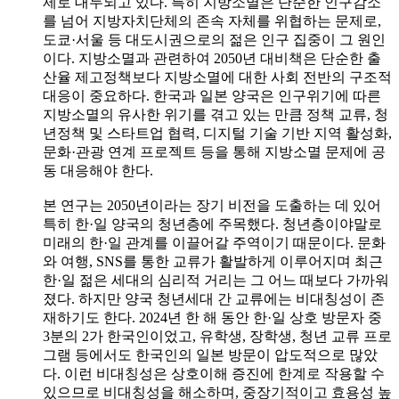
제로 대두되고 있다. 특히 지방소멸은 단순한 인구감소
를 넘어 지방자치단체의 존속 자체를 위협하는 문제로,
도쿄·서울 등 대도시권으로의 젊은 인구 집중이 그 원인
이다. 지방소멸과 관련하여 2050년 대비책은 단순한 출
산율 제고정책보다 지방소멸에 대한 사회 전반의 구조적
대응이 중요하다. 한국과 일본 양국은 인구위기에 따른
지방소멸의 유사한 위기를 겪고 있는 만큼 정책 교류, 청
년정책 및 스타트업 협력, 디지털 기술 기반 지역 활성화,
문화·관광 연계 프로젝트 등을 통해 지방소멸 문제에 공
동 대응해야 한다.
본 연구는 2050년이라는 장기 비전을 도출하는 데 있어
특히 한·일 양국의 청년층에 주목했다. 청년층이야말로
미래의 한·일 관계를 이끌어갈 주역이기 때문이다. 문화
와 여행, SNS를 통한 교류가 활발하게 이루어지며 최근
한·일 젊은 세대의 심리적 거리는 그 어느 때보다 가까워
졌다. 하지만 양국 청년세대 간 교류에는 비대칭성이 존
재하기도 한다. 2024년 한 해 동안 한·일 상호 방문자 중
3분의 2가 한국인이었고, 유학생, 장학생, 청년 교류 프로
그램 등에서도 한국인의 일본 방문이 압도적으로 많았
다. 이런 비대칭성은 상호이해 증진에 한계로 작용할 수
있으므로 비대칭성을 해소하며, 중장기적이고 효용성 높