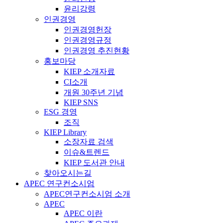
윤리강령
인권경영
인권경영헌장
인권경영규정
인권경영 추진현황
홍보마당
KIEP 소개자료
CI소개
개원 30주년 기념
KIEP SNS
ESG 경영
조직
KIEP Library
소장자료 검색
이슈&트렌드
KIEP 도서관 안내
찾아오시는길
APEC 연구컨소시엄
APEC연구컨소시엄 소개
APEC
APEC 이란