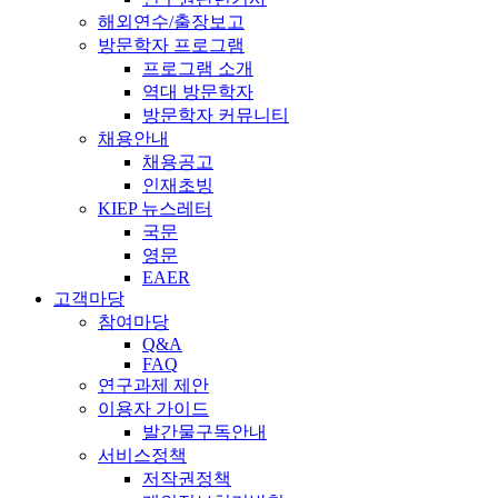
해외연수/출장보고
방문학자 프로그램
프로그램 소개
역대 방문학자
방문학자 커뮤니티
채용안내
채용공고
인재초빙
KIEP 뉴스레터
국문
영문
EAER
고객마당
참여마당
Q&A
FAQ
연구과제 제안
이용자 가이드
발간물구독안내
서비스정책
저작권정책