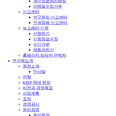
개인정보처리방침
이메일수집거부
신고센터
연구윤리 신고센터
인권침해 신고센터
뉴스레터 신청
신청하기
신청정보수정
수신거부
재동의하기
홈페이지 담당자 연락처
연구원소개
원장소개
인사말
연혁
KIEP 역대 원장
비전과 경영목표
사업계획
조직
경영공시
윤리경영
윤리헌장