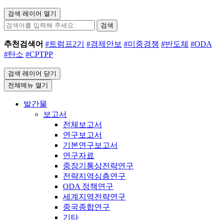
검색 레이어 열기
검색
추천검색어
#트럼프2기
#경제안보
#미중경쟁
#반도체
#ODA
#탄소
#CPTPP
검색 레이어 닫기
전체메뉴 열기
발간물
보고서
전체보고서
연구보고서
기본연구보고서
연구자료
중장기통상전략연구
전략지역심층연구
ODA 정책연구
세계지역전략연구
중국종합연구
기타