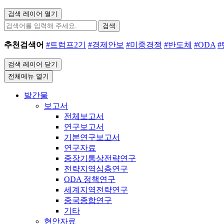
검색 레이어 열기
검색
추천검색어
#트럼프2기
#경제안보
#미중경쟁
#반도체
#ODA
검색 레이어 닫기
전체메뉴 열기
발간물
보고서
전체보고서
연구보고서
기본연구보고서
연구자료
중장기통상전략연구
전략지역심층연구
ODA 정책연구
세계지역전략연구
중국종합연구
기타
현안자료