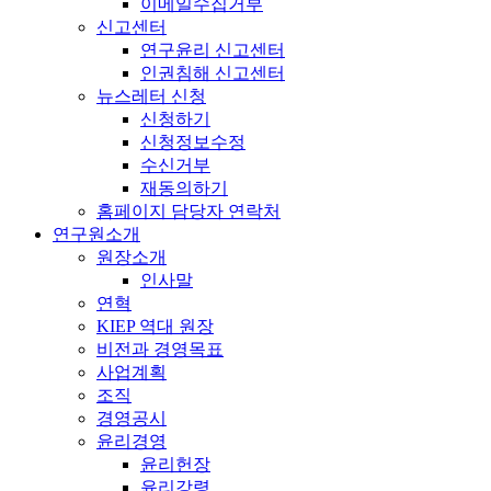
이메일수집거부
신고센터
연구윤리 신고센터
인권침해 신고센터
뉴스레터 신청
신청하기
신청정보수정
수신거부
재동의하기
홈페이지 담당자 연락처
연구원소개
원장소개
인사말
연혁
KIEP 역대 원장
비전과 경영목표
사업계획
조직
경영공시
윤리경영
윤리헌장
윤리강령