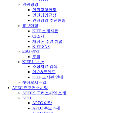
인권경영
인권경영헌장
인권경영규정
인권경영 추진현황
홍보마당
KIEP 소개자료
CI소개
개원 30주년 기념
KIEP SNS
ESG 경영
조직
KIEP Library
소장자료 검색
이슈&트렌드
KIEP 도서관 안내
찾아오시는길
APEC 연구컨소시엄
APEC연구컨소시엄 소개
APEC
APEC 이란
APEC 주요과제