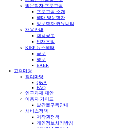
방문학자 프로그램
프로그램 소개
역대 방문학자
방문학자 커뮤니티
채용안내
채용공고
인재초빙
KIEP 뉴스레터
국문
영문
EAER
고객마당
참여마당
Q&A
FAQ
연구과제 제안
이용자 가이드
발간물구독안내
서비스정책
저작권정책
개인정보처리방침