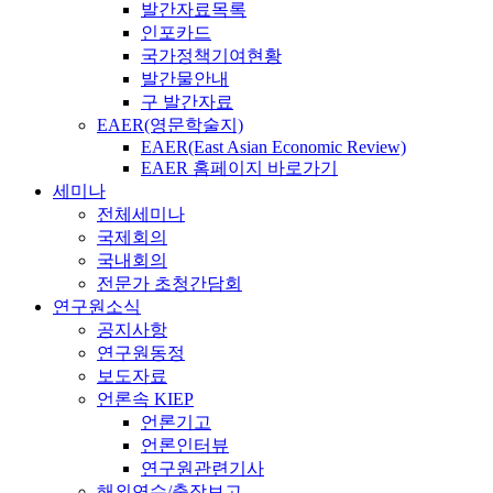
발간자료목록
인포카드
국가정책기여현황
발간물안내
구 발간자료
EAER(영문학술지)
EAER(East Asian Economic Review)
EAER 홈페이지 바로가기
세미나
전체세미나
국제회의
국내회의
전문가 초청간담회
연구원소식
공지사항
연구원동정
보도자료
언론속 KIEP
언론기고
언론인터뷰
연구원관련기사
해외연수/출장보고