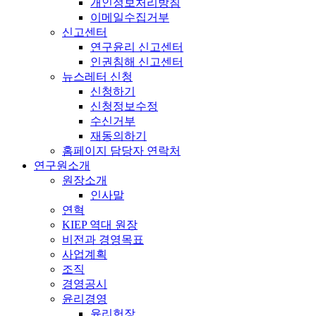
개인정보처리방침
이메일수집거부
신고센터
연구윤리 신고센터
인권침해 신고센터
뉴스레터 신청
신청하기
신청정보수정
수신거부
재동의하기
홈페이지 담당자 연락처
연구원소개
원장소개
인사말
연혁
KIEP 역대 원장
비전과 경영목표
사업계획
조직
경영공시
윤리경영
윤리헌장