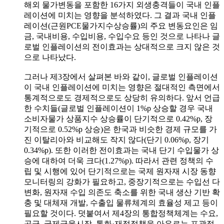
해외 물가변동을 포함한 16가지 외생충격들이 국내 인플
레이션에 미치는 영향을 분석하였다. 그 결과 국내 인플
레이션(근원PCE물가지수상승률)의 주요 변동요인은 임
금, 국내비용, 수입비용, 수입수요 등인 것으로 나타나 글
로벌 인플레이션의 전이효과는 상대적으로 크지 않은 것
으로 나타났다.
그러나 제3장에서 살펴본 바와 같이, 글로벌 인플레이션
이 국내 인플레이션에 미치는 영향은 절대적인 측면에서
통계적으로도 경제적으로도 상당히 유의하다. 앞서 언급
한 수치들(글로벌 인플레이션이 1%p 상승할 경우 국내
소비자물가 상품지수 상승률이 단기적으로 0.42%p, 장
기적으로 0.52%p 상승)은 한국과 비슷한 경제 규모를 가
진 이탈리아와 비교해도 작지 않다(단기 0.06%p, 장기
0.34%p). 또한 이러한 전이효과는 국내 단기 수입물가 상
승에 대하여 더욱 크다(1.27%p). 따라서 관련 정책의 수
립 및 시행에 있어 단기적으로는 국제 원자재 시장 동향
모니터링의 강화가 필요하고, 중장기적으로는 수입선 다
변화, 원자재 수입 의존도 축소를 위한 국내 생산 기반 확
충 및 대체재 개발, 수출입 물류체계의 효율성 제고 등이
필요할 것이다. 덧붙여서 제4장의 통합정책체계는 수요,
공급, 국제금융시장, 통화·재정정책을 아우르는 포괄적