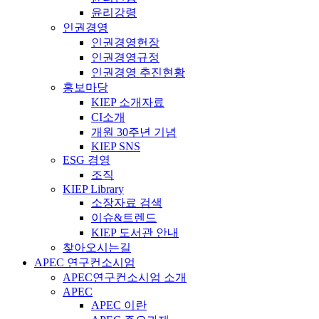
윤리강령
인권경영
인권경영헌장
인권경영규정
인권경영 추진현황
홍보마당
KIEP 소개자료
CI소개
개원 30주년 기념
KIEP SNS
ESG 경영
조직
KIEP Library
소장자료 검색
이슈&트렌드
KIEP 도서관 안내
찾아오시는길
APEC 연구컨소시엄
APEC연구컨소시엄 소개
APEC
APEC 이란