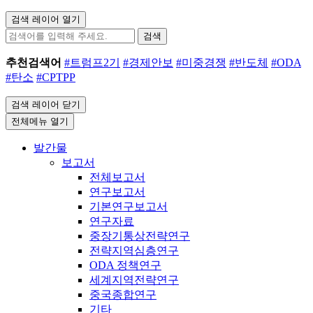
검색 레이어 열기
검색
추천검색어
#트럼프2기
#경제안보
#미중경쟁
#반도체
#ODA
#탄소
#CPTPP
검색 레이어 닫기
전체메뉴 열기
발간물
보고서
전체보고서
연구보고서
기본연구보고서
연구자료
중장기통상전략연구
전략지역심층연구
ODA 정책연구
세계지역전략연구
중국종합연구
기타