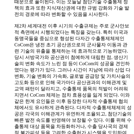
때문으로 풀이된다. 이는 오늘날 첨단기술 수출통제 정
책의 효과 또한 지식재산권에 대한 규범 강화와 기술 발
전의 경로에 따라 변화할 수 있음을 시사한다.
제2차 세계대전 이후 시기의 수출규제는 주로 군사안보
적 측면에서 시행되었다는 특징을 갖는다. 특히 미국과
동맹국들을 중심으로 형성된 다자간 수출통제체제인
CoCom은 냉전 초기 공산권으로의 군사물자 이동과 관
련 기술의 유출을 통제하는 데 효과적으로 기능하였다.
당시 서방국가와 공산권이 첨예하게 대립한 점, 생산기
술의 변화 속도가 느린 점 등이 CoCom의 성공을 견인하
였다는 평가가 있다. 그러나 시간이 지남에 따라 산업 다
변화, 기술 변화의 가속화, 글로벌 공급망 및 가치사슬의
고도화 등으로 인해 국가마다 공산권과의 이해관계 및
교역 패턴이 달라지고, 수출통제 품목의 적발이 어려워
지면서 CoCom 체제는 점차 효용성을 잃게 되었다. 이와
같은 한계 요인들은 이후 등장한 다자적 수출통제 협의
체에서도 유사하게 관측된다. 다자적 수출통제체제의 성
공은 각국의 이해관계가 유연하게 조율되고, 첨단기술의
빠른 발전 속도를 반영해야 보장될 수 있다. 이를 위해 수
출통제 대상 품목을 차등화하거나, 수출 당사국의 경제
적 불가피성 등을 고려한 수출허가 시스템을 도입하여