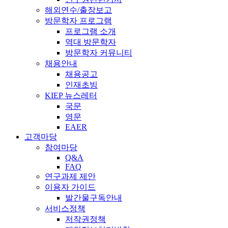
해외연수/출장보고
방문학자 프로그램
프로그램 소개
역대 방문학자
방문학자 커뮤니티
채용안내
채용공고
인재초빙
KIEP 뉴스레터
국문
영문
EAER
고객마당
참여마당
Q&A
FAQ
연구과제 제안
이용자 가이드
발간물구독안내
서비스정책
저작권정책