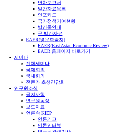
연차보고서
발간자료목록
인포카드
국가정책기여현황
발간물안내
구 발간자료
EAER(영문학술지)
EAER(East Asian Economic Review)
EAER 홈페이지 바로가기
세미나
전체세미나
국제회의
국내회의
전문가 초청간담회
연구원소식
공지사항
연구원동정
보도자료
언론속 KIEP
언론기고
언론인터뷰
연구원관련기사