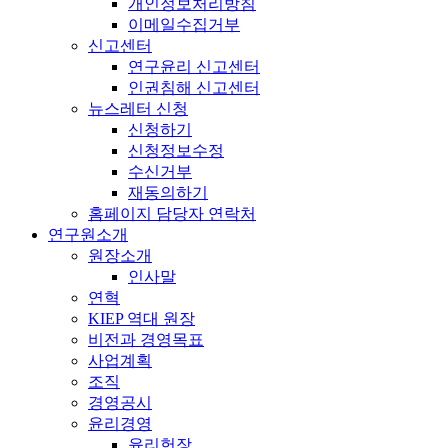
개인정보처리방침
이메일수집거부
신고센터
연구윤리 신고센터
인권침해 신고센터
뉴스레터 신청
신청하기
신청정보수정
수신거부
재동의하기
홈페이지 담당자 연락처
연구원소개
원장소개
인사말
연혁
KIEP 역대 원장
비전과 경영목표
사업계획
조직
경영공시
윤리경영
윤리헌장