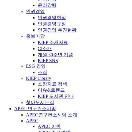
윤리강령
인권경영
인권경영헌장
인권경영규정
인권경영 추진현황
홍보마당
KIEP 소개자료
CI소개
개원 30주년 기념
KIEP SNS
ESG 경영
조직
KIEP Library
소장자료 검색
이슈&트렌드
KIEP 도서관 안내
찾아오시는길
APEC 연구컨소시엄
APEC연구컨소시엄 소개
APEC
APEC 이란