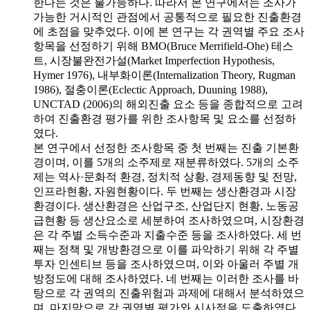
한다는 것은 불가능하다. 따라서 본 연구에서는 조사가
가능한 거시적인 관점에서 공통적으로 필요한 진출환경
에 초점을 맞추었다. 이에 본 연구는 각 권역별 주요 조사
항목을 선정하기 위해 BMO(Bruce Merrifield-Ohe) 테스
트, 시장불완전가설(Market Imperfection Hypothesis,
Hymer 1976), 내부화이론(Internalization Theory, Rugman
1986), 절충이론(Eclectic Approach, Duuning 1988),
UNCTAD (2006)의 해외진출 요소 등을 종합적으로 고려
하여 진출환경 평가를 위한 조사항목 및 요소를 선정하
였다.
본 연구에서 선정한 조사항목 중 첫 번째는 진출 기본환
경이며, 이를 5개의 소주제로 재분류하였다. 5개의 소주
제는 역사·문화적 환경, 정치적 상황, 경제동향 및 전망,
인프라현황, 자원현황이다. 두 번째는 생산환경과 시장
환경이다. 생산환경은 산업구조, 산업단지 현황, 노동공
급현황 등 생산요소로 세분하여 조사하였으며, 시장환경
은 각 주별 소득수준과 지출수준 등을 조사하였다. 세 번
째는 정책 및 개방환경으로 이를 파악하기 위해 각 주별
투자 인센티브 등을 조사하였으며, 이와 아울러 주별 개
방정도에 대해 조사하였다. 네 번째는 이러한 조사를 바
탕으로 각 권역의 진출위험과 과제에 대해서 분석하였으
며, 마지막으로 각 권역별 평가와 시사점을 도출하였다.