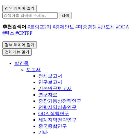
검색 레이어 열기
검색
추천검색어
#트럼프2기
#경제안보
#미중경쟁
#반도체
#ODA
#탄소
#CPTPP
검색 레이어 닫기
전체메뉴 열기
발간물
보고서
전체보고서
연구보고서
기본연구보고서
연구자료
중장기통상전략연구
전략지역심층연구
ODA 정책연구
세계지역전략연구
중국종합연구
기타