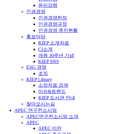
윤리강령
인권경영
인권경영헌장
인권경영규정
인권경영 추진현황
홍보마당
KIEP 소개자료
CI소개
개원 30주년 기념
KIEP SNS
ESG 경영
조직
KIEP Library
소장자료 검색
이슈&트렌드
KIEP 도서관 안내
찾아오시는길
APEC 연구컨소시엄
APEC연구컨소시엄 소개
APEC
APEC 이란