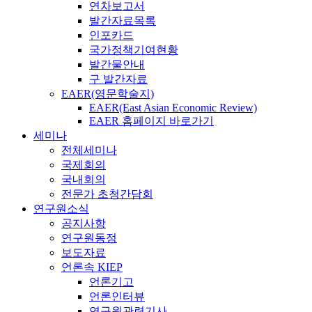
연차보고서
발간자료목록
인포카드
국가정책기여현황
발간물안내
구 발간자료
EAER(영문학술지)
EAER(East Asian Economic Review)
EAER 홈페이지 바로가기
세미나
전체세미나
국제회의
국내회의
전문가 초청간담회
연구원소식
공지사항
연구원동정
보도자료
언론속 KIEP
언론기고
언론인터뷰
연구원관련기사