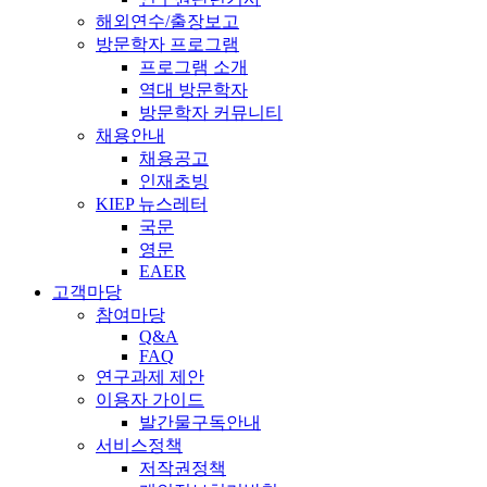
해외연수/출장보고
방문학자 프로그램
프로그램 소개
역대 방문학자
방문학자 커뮤니티
채용안내
채용공고
인재초빙
KIEP 뉴스레터
국문
영문
EAER
고객마당
참여마당
Q&A
FAQ
연구과제 제안
이용자 가이드
발간물구독안내
서비스정책
저작권정책