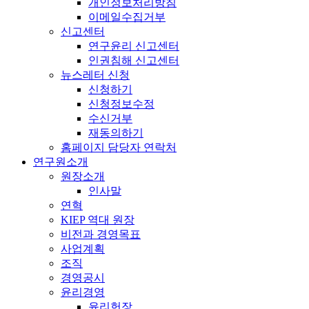
개인정보처리방침
이메일수집거부
신고센터
연구윤리 신고센터
인권침해 신고센터
뉴스레터 신청
신청하기
신청정보수정
수신거부
재동의하기
홈페이지 담당자 연락처
연구원소개
원장소개
인사말
연혁
KIEP 역대 원장
비전과 경영목표
사업계획
조직
경영공시
윤리경영
윤리헌장