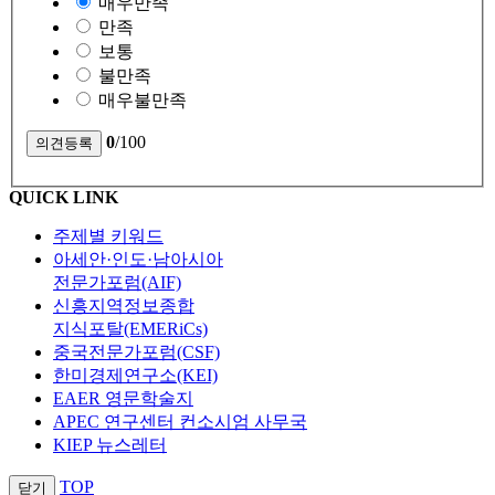
매우만족
만족
보통
불만족
매우불만족
0
/100
QUICK LINK
주제별 키워드
아세안·인도·남아시아
전문가포럼(AIF)
신흥지역정보종합
지식포탈(EMERiCs)
중국전문가포럼(CSF)
한미경제연구소(KEI)
EAER 영문학술지
APEC 연구센터 컨소시엄 사무국
KIEP 뉴스레터
TOP
닫기