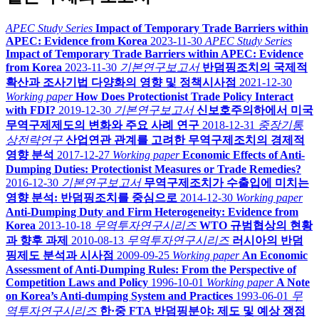
APEC Study Series
Impact of Temporary Trade Barriers within
APEC: Evidence from Korea
2023-11-30
APEC Study Series
Impact of Temporary Trade Barriers within APEC: Evidence
from Korea
2023-11-30
기본연구보고서
반덤핑조치의 국제적
확산과 조사기법 다양화의 영향 및 정책시사점
2021-12-30
Working paper
How Does Protectionist Trade Policy Interact
with FDI?
2019-12-30
기본연구보고서
신보호주의하에서 미국
무역구제제도의 변화와 주요 사례 연구
2018-12-31
중장기통
상전략연구
산업연관 관계를 고려한 무역구제조치의 경제적
영향 분석
2017-12-27
Working paper
Economic Effects of Anti-
Dumping Duties: Protectionist Measures or Trade Remedies?
2016-12-30
기본연구보고서
무역구제조치가 수출입에 미치는
영향 분석: 반덤핑조치를 중심으로
2014-12-30
Working paper
Anti-Dumping Duty and Firm Heterogeneity: Evidence from
Korea
2013-10-18
무역투자연구시리즈
WTO 규범협상의 현황
과 향후 과제
2010-08-13
무역투자연구시리즈
러시아의 반덤
핑제도 분석과 시사점
2009-09-25
Working paper
An Economic
Assessment of Anti-Dumping Rules: From the Perspective of
Competition Laws and Policy
1996-10-01
Working paper
A Note
on Korea’s Anti-dumping System and Practices
1993-06-01
무
역투자연구시리즈
한·중 FTA 반덤핑분야: 제도 및 예상 쟁점