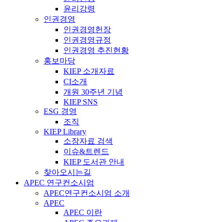
윤리강령
인권경영
인권경영헌장
인권경영규정
인권경영 추진현황
홍보마당
KIEP 소개자료
CI소개
개원 30주년 기념
KIEP SNS
ESG 경영
조직
KIEP Library
소장자료 검색
이슈&트렌드
KIEP 도서관 안내
찾아오시는길
APEC 연구컨소시엄
APEC연구컨소시엄 소개
APEC
APEC 이란