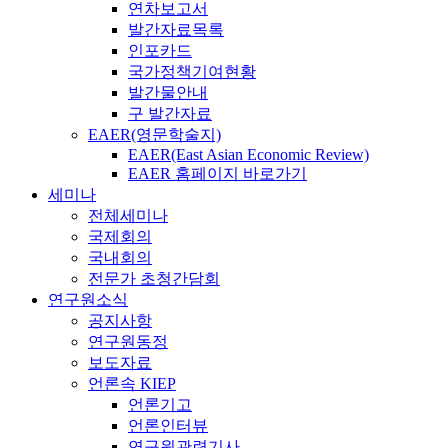
연차보고서
발간자료목록
인포카드
국가정책기여현황
발간물안내
구 발간자료
EAER(영문학술지)
EAER(East Asian Economic Review)
EAER 홈페이지 바로가기
세미나
전체세미나
국제회의
국내회의
전문가 초청간담회
연구원소식
공지사항
연구원동정
보도자료
언론속 KIEP
언론기고
언론인터뷰
연구원관련기사