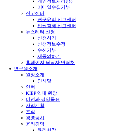
개인정보처리방침
이메일수집거부
신고센터
연구윤리 신고센터
인권침해 신고센터
뉴스레터 신청
신청하기
신청정보수정
수신거부
재동의하기
홈페이지 담당자 연락처
연구원소개
원장소개
인사말
연혁
KIEP 역대 원장
비전과 경영목표
사업계획
조직
경영공시
윤리경영
윤리헌장