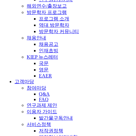
해외연수/출장보고
방문학자 프로그램
프로그램 소개
역대 방문학자
방문학자 커뮤니티
채용안내
채용공고
인재초빙
KIEP 뉴스레터
국문
영문
EAER
고객마당
참여마당
Q&A
FAQ
연구과제 제안
이용자 가이드
발간물구독안내
서비스정책
저작권정책