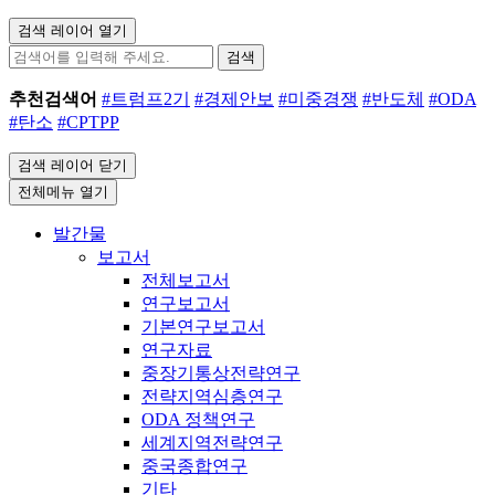
검색 레이어 열기
검색
추천검색어
#트럼프2기
#경제안보
#미중경쟁
#반도체
#ODA
#탄소
#CPTPP
검색 레이어 닫기
전체메뉴 열기
발간물
보고서
전체보고서
연구보고서
기본연구보고서
연구자료
중장기통상전략연구
전략지역심층연구
ODA 정책연구
세계지역전략연구
중국종합연구
기타