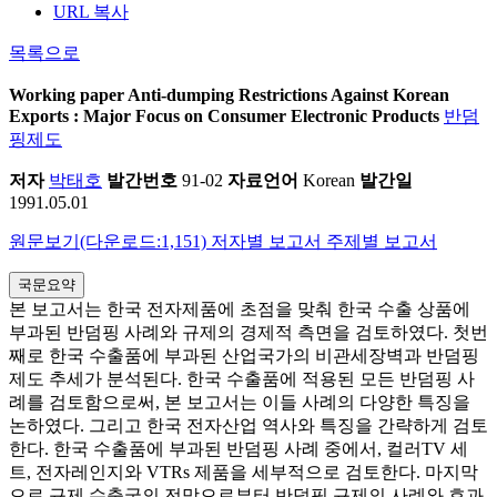
URL 복사
목록으로
Working paper
Anti-dumping Restrictions Against Korean
Exports : Major Focus on Consumer Electronic Products
반덤
핑제도
저자
박태호
발간번호
91-02
자료언어
Korean
발간일
1991.05.01
원문보기(다운로드:1,151)
저자별 보고서
주제별 보고서
국문요약
본 보고서는 한국 전자제품에 초점을 맞춰 한국 수출 상품에
부과된 반덤핑 사례와 규제의 경제적 측면을 검토하였다. 첫번
째로 한국 수출품에 부과된 산업국가의 비관세장벽과 반덤핑
제도 추세가 분석된다. 한국 수출품에 적용된 모든 반덤핑 사
례를 검토함으로써, 본 보고서는 이들 사례의 다양한 특징을
논하였다. 그리고 한국 전자산업 역사와 특징을 간략하게 검토
한다. 한국 수출품에 부과된 반덤핑 사례 중에서, 컬러TV 세
트, 전자레인지와 VTRs 제품을 세부적으로 검토한다. 마지막
으로 규제 수출국의 전망으로부터 반덤핑 규제의 사례와 효과