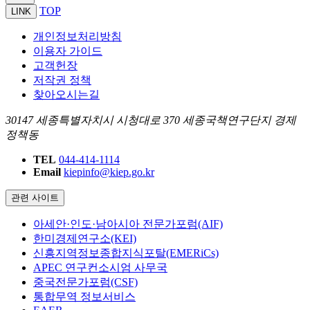
TOP
LINK
개인정보처리방침
이용자 가이드
고객헌장
저작권 정책
찾아오시는길
30147 세종특별자치시 시청대로 370 세종국책연구단지 경제
정책동
TEL
044-414-1114
Email
kiepinfo@kiep.go.kr
관련 사이트
아세안·인도·남아시아 전문가포럼(AIF)
한미경제연구소(KEI)
신흥지역정보종합지식포탈(EMERiCs)
APEC 연구컨소시엄 사무국
중국전문가포럼(CSF)
통합무역 정보서비스