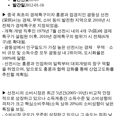
발간일
2012-01-16
▶ 중국 최초의 경제특구이자 홍콩과 접경지인 광둥성 선전
(深圳)시는 경제, 무역, 소비 등이 발전한 지역으로 2010년 시
전체가 경제특구로 지정되었음.
- 개혁·개방 직후인 1979년 7월 선전시 내의 4개 구(區)에 경제
특구가 설립된 이후, 2010년 경제특구의 범위가 시 전체(6개
구)로 확대됨.
- 광둥성에서 인구밀도가 가장 높은 선전시는 경제ㆍ무역ㆍ소
비 규모 및 소득수준 모두 광둥성 내 2위이며, 도시화율은
100%에 달함.
- 선전시는 홍콩과 인접하여 일찍부터 대외개방의 창구 역할
을 하였으며, 앞으로도 홍콩과 협력 강화를 통해 산업고도화를
추진할 계획임.
▶ 선전시의 소비시장은 최근 5년간(2005~10년) 비교적 안정
적으로 성장하고 있으나 소득계층간 소득수준 및 소비성향의
격차가 크고 핵심소비주체(소득 상위 20%)의 소비성향이 낮은
특징을 보임.
- 소비시장 규모가 꾸준히 성장하고 있으나 그 속도는 점차 낮