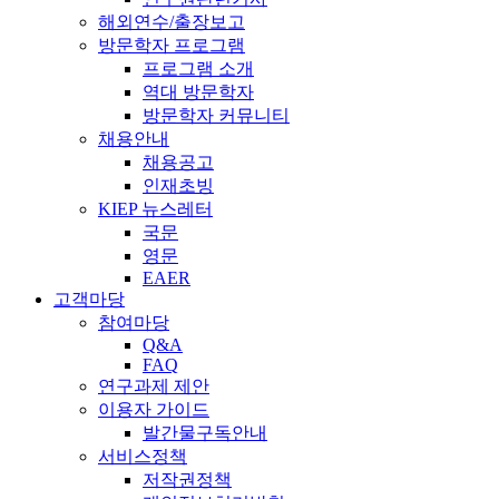
해외연수/출장보고
방문학자 프로그램
프로그램 소개
역대 방문학자
방문학자 커뮤니티
채용안내
채용공고
인재초빙
KIEP 뉴스레터
국문
영문
EAER
고객마당
참여마당
Q&A
FAQ
연구과제 제안
이용자 가이드
발간물구독안내
서비스정책
저작권정책