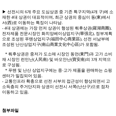
▶ 선전시의 6개 주요 도심상권 중 기존 특구지역(4개 구)에 소
재한 4대 상권이 대표적이며, 최근 상권의 중심이 동(東)에서
서(西)로 이동하는 특징이 나타남.
- 4대 상권에는 가장 먼저 상권이 형성된 뤄후상권(羅湖商圈),
전자제품 전문시장인 화치앙베이상업지구(華强北), 정부계획
으로 조성된 푸톈상업지구(福田中心商業區), 선전 서남부에
조성된 난산상업지구(南山商業文化中心區)가 포함됨.
* 뤄후상권은 중저가 도소매 시장인 동먼(東門)과 고가 소비
재 시장인 런민난(人民南) 및 바오안난(寶安南)의 3개 지역으
로 구성됨.
* 푸톈 및 난산 상업지구에는 중·고가 제품을 판매하는 쇼핑
센터가 밀집되어 있음.
- 교통인프라 확충으로 선전 서부의 접근성이 향상되면서 고
소득층의 주거단지와 상권이 선전시 서쪽(난산구)으로 점차
이동하고 있음.
첨부파일