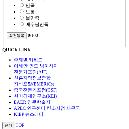
만족
보통
불만족
매우불만족
0
/100
QUICK LINK
주제별 키워드
아세안·인도·남아시아
전문가포럼(AIF)
신흥지역정보종합
지식포탈(EMERiCs)
중국전문가포럼(CSF)
한미경제연구소(KEI)
EAER 영문학술지
APEC 연구센터 컨소시엄 사무국
KIEP 뉴스레터
TOP
닫기