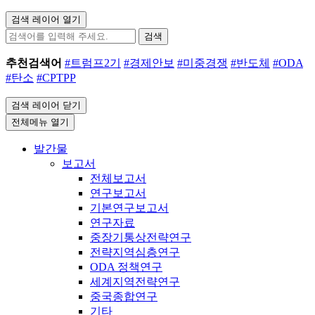
검색 레이어 열기
검색
추천검색어
#트럼프2기
#경제안보
#미중경쟁
#반도체
#ODA
#탄소
#CPTPP
검색 레이어 닫기
전체메뉴 열기
발간물
보고서
전체보고서
연구보고서
기본연구보고서
연구자료
중장기통상전략연구
전략지역심층연구
ODA 정책연구
세계지역전략연구
중국종합연구
기타