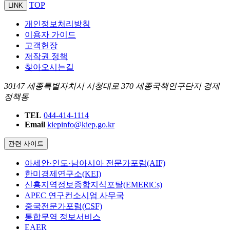
TOP
LINK
개인정보처리방침
이용자 가이드
고객헌장
저작권 정책
찾아오시는길
30147 세종특별자치시 시청대로 370 세종국책연구단지 경제
정책동
TEL
044-414-1114
Email
kiepinfo@kiep.go.kr
관련 사이트
아세안·인도·남아시아 전문가포럼(AIF)
한미경제연구소(KEI)
신흥지역정보종합지식포탈(EMERiCs)
APEC 연구컨소시엄 사무국
중국전문가포럼(CSF)
통합무역 정보서비스
EAER