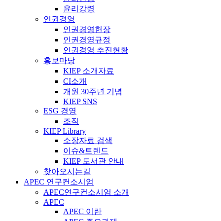
윤리강령
인권경영
인권경영헌장
인권경영규정
인권경영 추진현황
홍보마당
KIEP 소개자료
CI소개
개원 30주년 기념
KIEP SNS
ESG 경영
조직
KIEP Library
소장자료 검색
이슈&트렌드
KIEP 도서관 안내
찾아오시는길
APEC 연구컨소시엄
APEC연구컨소시엄 소개
APEC
APEC 이란