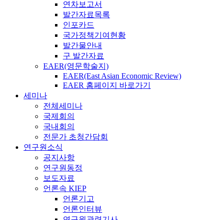
연차보고서
발간자료목록
인포카드
국가정책기여현황
발간물안내
구 발간자료
EAER(영문학술지)
EAER(East Asian Economic Review)
EAER 홈페이지 바로가기
세미나
전체세미나
국제회의
국내회의
전문가 초청간담회
연구원소식
공지사항
연구원동정
보도자료
언론속 KIEP
언론기고
언론인터뷰
연구원관련기사