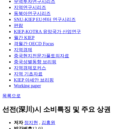
무역투자연구시리즈
지역연구시리즈
동북아연구시리즈
SNU-KIEP EU센터 연구시리즈
편람
KIEP-KOTRA 유망국가 산업연구
월간 KIEP
격월간 OECD Focus
지역경제
중국현지전문가풀토의자료
중국성별동향 브리핑
지역경제포커스
지역 기초자료
KIEP 아세안 브리핑
Working paper
목록으로
선전(深川)시 소비특징 및 주요 상권
저자
정지현
,
김홍원
발간번호
12-03