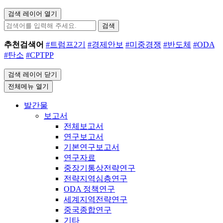
검색 레이어 열기
검색
추천검색어
#트럼프2기
#경제안보
#미중경쟁
#반도체
#ODA
#탄소
#CPTPP
검색 레이어 닫기
전체메뉴 열기
발간물
보고서
전체보고서
연구보고서
기본연구보고서
연구자료
중장기통상전략연구
전략지역심층연구
ODA 정책연구
세계지역전략연구
중국종합연구
기타