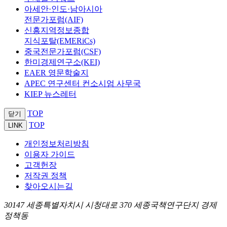
아세안·인도·남아시아
전문가포럼(AIF)
신흥지역정보종합
지식포탈(EMERiCs)
중국전문가포럼(CSF)
한미경제연구소(KEI)
EAER 영문학술지
APEC 연구센터 컨소시엄 사무국
KIEP 뉴스레터
TOP
닫기
TOP
LINK
개인정보처리방침
이용자 가이드
고객헌장
저작권 정책
찾아오시는길
30147 세종특별자치시 시청대로 370 세종국책연구단지 경제
정책동