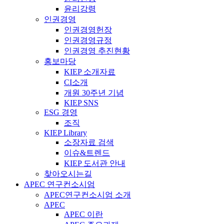
윤리강령
인권경영
인권경영헌장
인권경영규정
인권경영 추진현황
홍보마당
KIEP 소개자료
CI소개
개원 30주년 기념
KIEP SNS
ESG 경영
조직
KIEP Library
소장자료 검색
이슈&트렌드
KIEP 도서관 안내
찾아오시는길
APEC 연구컨소시엄
APEC연구컨소시엄 소개
APEC
APEC 이란