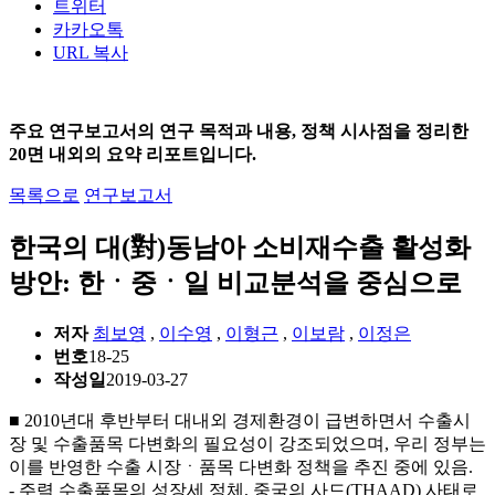
트위터
카카오톡
URL 복사
주요 연구보고서의 연구 목적과 내용, 정책 시사점을 정리한
20면 내외의 요약 리포트입니다.
목록으로
연구보고서
한국의 대(對)동남아 소비재수출 활성화
방안: 한ㆍ중ㆍ일 비교분석을 중심으로
저자
최보영
,
이수영
,
이형근
,
이보람
,
이정은
번호
18-25
작성일
2019-03-27
■ 2010년대 후반부터 대내외 경제환경이 급변하면서 수출시
장 및 수출품목 다변화의 필요성이 강조되었으며, 우리 정부는
이를 반영한 수출 시장ㆍ품목 다변화 정책을 추진 중에 있음.
- 주력 수출품목의 성장세 정체, 중국의 사드(THAAD) 사태로