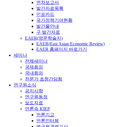
연차보고서
발간자료목록
인포카드
국가정책기여현황
발간물안내
구 발간자료
EAER(영문학술지)
EAER(East Asian Economic Review)
EAER 홈페이지 바로가기
세미나
전체세미나
국제회의
국내회의
전문가 초청간담회
연구원소식
공지사항
연구원동정
보도자료
언론속 KIEP
언론기고
언론인터뷰
연구원관련기사