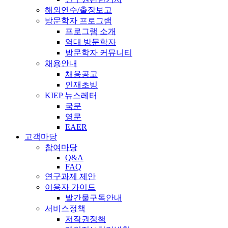
해외연수/출장보고
방문학자 프로그램
프로그램 소개
역대 방문학자
방문학자 커뮤니티
채용안내
채용공고
인재초빙
KIEP 뉴스레터
국문
영문
EAER
고객마당
참여마당
Q&A
FAQ
연구과제 제안
이용자 가이드
발간물구독안내
서비스정책
저작권정책