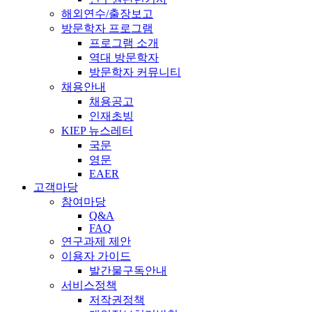
해외연수/출장보고
방문학자 프로그램
프로그램 소개
역대 방문학자
방문학자 커뮤니티
채용안내
채용공고
인재초빙
KIEP 뉴스레터
국문
영문
EAER
고객마당
참여마당
Q&A
FAQ
연구과제 제안
이용자 가이드
발간물구독안내
서비스정책
저작권정책