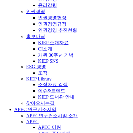
윤리강령
인권경영
인권경영헌장
인권경영규정
인권경영 추진현황
홍보마당
KIEP 소개자료
CI소개
개원 30주년 기념
KIEP SNS
ESG 경영
조직
KIEP Library
소장자료 검색
이슈&트렌드
KIEP 도서관 안내
찾아오시는길
APEC 연구컨소시엄
APEC연구컨소시엄 소개
APEC
APEC 이란