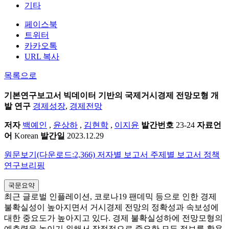
기타
페이스북
트위터
카카오톡
URL 복사
목록으로
기본연구보고서
빅데이터 기반의 국제거시경제 전망모형 개
발 연구
경제성장
,
경제전망
저자
백예인
,
윤상하
,
김현학
,
이지윤
발간번호
23-24
자료언
어
Korean
발간일
2023.12.29
원문보기(다운로드:2,366)
저자별 보고서
주제별 보고서
정책
연구브리핑
국문요약
최근 글로벌 인플레이션, 코로나19 팬데믹 등으로 인한 경제
불확실성이 높아지면서 거시경제 전망의 정확성과 속보성에
대한 중요도가 높아지고 있다. 경제 불확실성하에 전망모형의
예측력을 높이기 위해서 잠정적으로 중요한 모든 정보를 활용