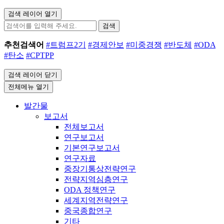
검색 레이어 열기
검색
추천검색어
#트럼프2기
#경제안보
#미중경쟁
#반도체
#ODA
#탄소
#CPTPP
검색 레이어 닫기
전체메뉴 열기
발간물
보고서
전체보고서
연구보고서
기본연구보고서
연구자료
중장기통상전략연구
전략지역심층연구
ODA 정책연구
세계지역전략연구
중국종합연구
기타