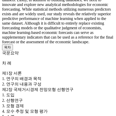
innovate and explore new analytical methodologies for economic
forecasting. While statistical methods utilizing numerous predictors
exists and are widely used, our study reveals the relatively superior
predictive performance of machine learning when applied to the
same dataset. Although it is difficult to entirely replace existing
forecasting models or the qualitative judgment of economists,
machine learning-based economic forecasts can serve as
supplementary indicators that can be used as a reference for the final
forecast or the assessment of the economic landscape.
목차
국문요약
차 례
제1장 서론
1. 연구의 배경과 목적
2. 연구의 내용과 구성
제2장 국제거시경제 전망모형 선행연구
1. 도입
2. 선행연구
3. 모형 경제
4. 모수 추정 및 모형 평가