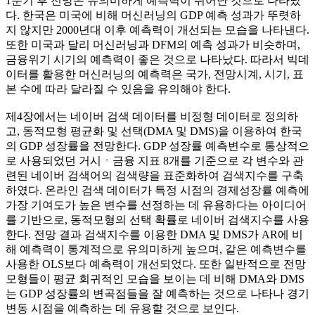
1분기 후 전망은 유의미하게 예측력이 뛰어난 것으로 나타났
다. 한국은 미국에 비해 머신러닝의 GDP 예측 성과가 뚜렷하
지 않지만 2000년대 이후 예측력이 개선되는 모습을 나타낸다.
또한 미국과 달리 머신러닝과 DFM의 예측 성과가 비슷하며,
금융위기 시기의 예측력이 좋은 것으로 나타났다. 따라서 빅데
이터를 활용한 머신러닝의 예측력은 국가, 전망시계, 시기, 표
본 수에 따라 달라질 수 있음을 유의해야 한다.
제4장에서는 네이버 검색 데이터를 비정형 데이터로 정의하
고, 동적모형 평균화 및 선택(DMA 및 DMS)을 이용하여 한국
의 GDP 성장률을 전망한다. GDP 성장률 예측변수로 통상적으
로 사용되었던 거시ㆍ금융 지표 8개를 기준으로 각 변수와 관
련된 네이버 검색어의 검색량을 표준화하여 검색지수를 구축
하였다. 온라인 검색 데이터가 특정 시점의 경제성장률 예측에
가장 기여도가 높은 변수를 선정하는 데 유용하다는 아이디어
를 기반으로, 동적모형의 선택 확률로 네이버 검색지수를 사용
한다. 전망 결과 검색지수를 이용한 DMA 및 DMS가 AR에 비
해 예측력이 통계적으로 유의미하게 높으며, 같은 예측변수를
사용한 OLS보다 예측력이 개선되었다. 또한 일반적으로 전망
모형들이 평균 회귀적인 모습을 보이는 데 비해 DMA와 DMS
는 GDP 성장률의 변곡점들을 잘 예측하는 것으로 나타나 경기
변동 시점을 예측하는 데 유용할 것으로 보인다.