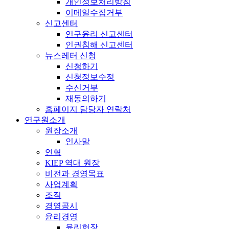
개인정보처리방침
이메일수집거부
신고센터
연구윤리 신고센터
인권침해 신고센터
뉴스레터 신청
신청하기
신청정보수정
수신거부
재동의하기
홈페이지 담당자 연락처
연구원소개
원장소개
인사말
연혁
KIEP 역대 원장
비전과 경영목표
사업계획
조직
경영공시
윤리경영
윤리헌장