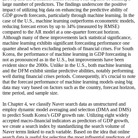
large number of predictors. The findings underscore the positive
impact of utilizing big data on enhancing the predictive ability of
GDP growth forecasts, particularly through machine learning. In the
case of the U.S., machine learning outperforms econometric models,
reducing forecast errors by up to 34% (measured by RMSE)
compared to the AR model at a one-quarter forecast horizon.
Although many of these improvements lack statistical significance,
machine learning exhibits significant forecasting performance one
quarter ahead when excluding periods of financial crises. For South
Korea, the performance of machine learning in GDP forecasting is
not as pronounced as in the U.S., but improvements have been
evident since the 2000s. Unlike in the U.S., both machine learning
and the DFM exhibit similar predictive abilities, notably performing
well during financial crises periods. Consequently, it’s crucial to note
that the forecast performance of machine learning models using big
data may vary based on factors such as the country, forecast horizon,
time period, and sample size.
In Chapter 4, we classify Naver search data as unstructured and
employ dynamic model averaging and selection (DMA and DMS)
to predict South Korea’s GDP growth rate. Utilizing eight widely
accepted macro-financial indicators as predictors of GDP growth,
we create a search index by standardizing the search volume of
Naver terms linked to each variable. Based on the idea that online
search data is useful for selecting the most influential predictors of