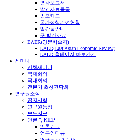
연차보고서
발간자료목록
인포카드
국가정책기여현황
발간물안내
구 발간자료
EAER(영문학술지)
EAER(East Asian Economic Review)
EAER 홈페이지 바로가기
세미나
전체세미나
국제회의
국내회의
전문가 초청간담회
연구원소식
공지사항
연구원동정
보도자료
언론속 KIEP
언론기고
언론인터뷰
연구원관련기사