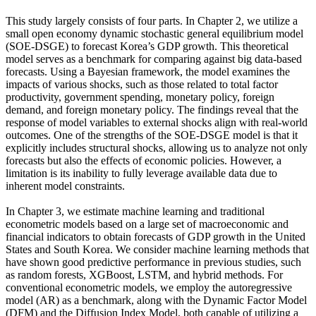
This study largely consists of four parts. In Chapter 2, we utilize a
small open economy dynamic stochastic general equilibrium model
(SOE-DSGE) to forecast Korea’s GDP growth. This theoretical
model serves as a benchmark for comparing against big data-based
forecasts. Using a Bayesian framework, the model examines the
impacts of various shocks, such as those related to total factor
productivity, government spending, monetary policy, foreign
demand, and foreign monetary policy. The findings reveal that the
response of model variables to external shocks align with real-world
outcomes. One of the strengths of the SOE-DSGE model is that it
explicitly includes structural shocks, allowing us to analyze not only
forecasts but also the effects of economic policies. However, a
limitation is its inability to fully leverage available data due to
inherent model constraints.
In Chapter 3, we estimate machine learning and traditional
econometric models based on a large set of macroeconomic and
financial indicators to obtain forecasts of GDP growth in the United
States and South Korea. We consider machine learning methods that
have shown good predictive performance in previous studies, such
as random forests, XGBoost, LSTM, and hybrid methods. For
conventional econometric models, we employ the autoregressive
model (AR) as a benchmark, along with the Dynamic Factor Model
(DFM) and the Diffusion Index Model, both capable of utilizing a