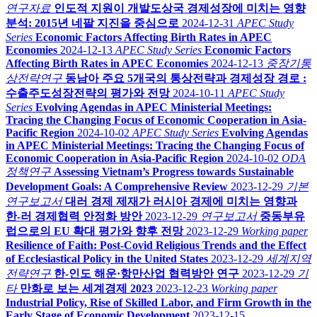
연구자료
인도적 지원이 개발도상국 경제성장에 미치는 영향
분석: 2015년 네팔 지진을 중심으로
2024-12-31
APEC Study
Series
Economic Factors Affecting Birth Rates in APEC
Economies
2024-12-13
APEC Study Series
Economic Factors
Affecting Birth Rates in APEC Economies
2024-12-13
중장기통
상전략연구
동남아 주요 5개국의 통상전략과 경제성장 경로 :
수출주도성장전략의 평가와 전망
2024-10-11
APEC Study
Series
Evolving Agendas in APEC Ministerial Meetings:
Tracing the Changing Focus of Economic Cooperation in Asia-
Pacific Region
2024-10-02
APEC Study Series
Evolving Agendas
in APEC Ministerial Meetings: Tracing the Changing Focus of
Economic Cooperation in Asia-Pacific Region
2024-10-02
ODA
정책연구
Assessing Vietnam’s Progress towards Sustainable
Development Goals: A Comprehensive Review
2023-12-29
기본
연구보고서
대러 경제 제재가 러시아 경제에 미치는 영향과
한-러 경제협력 안정화 방안
2023-12-29
연구보고서
중동부유
럽으로의 EU 확대 평가와 향후 전망
2023-12-29
Working paper
Resilience of Faith: Post-Covid Religious Trends and the Effect
of Ecclesiastical Policy in the United States
2023-12-29
세계지역
전략연구
한-인도 해운·항만산업 협력방안 연구
2023-12-29
기
타
만화로 보는 세계경제 2023
2023-12-23
Working paper
Industrial Policy, Rise of Skilled Labor, and Firm Growth in the
Early Stage of Economic Development
2023-12-15