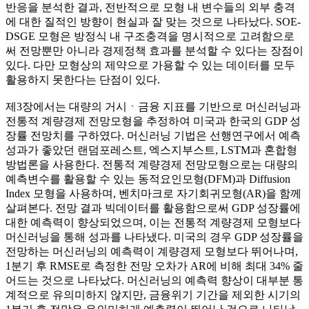
반응을 분석한 결과, 전반적으로 모형 내 변수들의 외부 충격
에 대한 질적인 방향이 현실과 잘 맞는 것으로 나타났다. SOE-
DSGE 모형은 방정식 내 구조충격을 명시적으로 고려함으로
써 전망뿐만 아니라 경제정책 효과를 분석할 수 있다는 장점이
있다. 다만 모형상의 제약으로 가용할 수 있는 데이터를 모두
활용하지 못한다는 단점이 있다.
제3장에서는 대량의 거시ㆍ금융 지표를 기반으로 머신러닝과
전통적 계량경제 전망모형을 추정하여 미국과 한국의 GDP 성
장률 전망치를 구하였다. 머신러닝 기법은 선행연구에서 예측
성과가 좋았던 랜덤포레스트, 엑스지부스트, LSTM과 혼합형
방법론을 사용한다. 전통적 계량경제 전망모형으로는 대량의
예측변수를 활용할 수 있는 동적요인모형(DFM)과 Diffusion
Index 모형을 사용하며, 벤치마크로 자기회귀모형(AR)을 함께
살펴본다. 전망 결과 빅데이터를 활용함으로써 GDP 성장률에
대한 예측력이 향상되었으며, 이는 전통적 계량경제 모형보다
머신러닝을 통해 성과를 나타냈다. 미국의 경우 GDP 성장률을
전망하는 머신러닝의 예측력이 계량경제 모형보다 뛰어나며,
1분기 후 RMSE로 측정한 전망 오차가 AR에 비해 최대 34% 줄
어드는 것으로 나타났다. 머신러닝의 예측력 향상이 대부분 통
계적으로 유의미하지 않지만, 금융위기 기간을 제외한 시기의