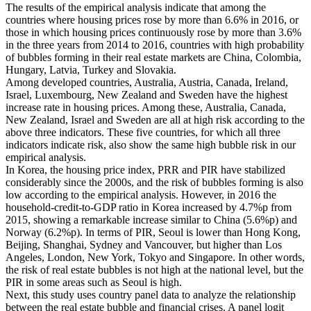
The results of the empirical analysis indicate that among the
countries where housing prices rose by more than 6.6% in 2016, or
those in which housing prices continuously rose by more than 3.6%
in the three years from 2014 to 2016, countries with high probability
of bubbles forming in their real estate markets are China, Colombia,
Hungary, Latvia, Turkey and Slovakia.
Among developed countries, Australia, Austria, Canada, Ireland,
Israel, Luxembourg, New Zealand and Sweden have the highest
increase rate in housing prices. Among these, Australia, Canada,
New Zealand, Israel and Sweden are all at high risk according to the
above three indicators. These five countries, for which all three
indicators indicate risk, also show the same high bubble risk in our
empirical analysis.
In Korea, the housing price index, PRR and PIR have stabilized
considerably since the 2000s, and the risk of bubbles forming is also
low according to the empirical analysis. However, in 2016 the
household-credit-to-GDP ratio in Korea increased by 4.7%p from
2015, showing a remarkable increase similar to China (5.6%p) and
Norway (6.2%p). In terms of PIR, Seoul is lower than Hong Kong,
Beijing, Shanghai, Sydney and Vancouver, but higher than Los
Angeles, London, New York, Tokyo and Singapore. In other words,
the risk of real estate bubbles is not high at the national level, but the
PIR in some areas such as Seoul is high.
Next, this study uses country panel data to analyze the relationship
between the real estate bubble and financial crises. A panel logit