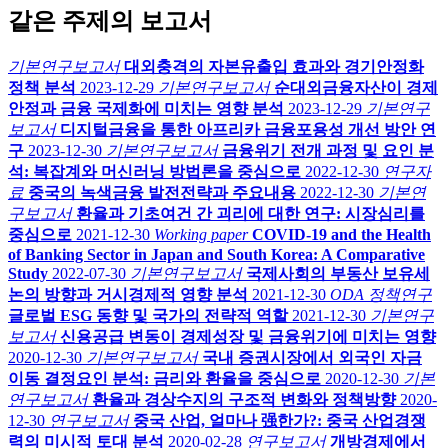
같은 주제의 보고서
기본연구보고서
대외충격의 자본유출입 효과와 경기안정화
정책 분석
2023-12-29
기본연구보고서
순대외금융자산이 경제
안정과 금융 국제화에 미치는 영향 분석
2023-12-29
기본연구
보고서
디지털금융을 통한 아프리카 금융포용성 개선 방안 연
구
2023-12-30
기본연구보고서
금융위기 전개 과정 및 요인 분
석: 복잡계와 머신러닝 방법론을 중심으로
2022-12-30
연구자
료
중국의 녹색금융 발전전략과 주요내용
2022-12-30
기본연
구보고서
환율과 기초여건 간 괴리에 대한 연구: 시장심리를
중심으로
2021-12-30
Working paper
COVID-19 and the Health
of Banking Sector in Japan and South Korea: A Comparative
Study
2022-07-30
기본연구보고서
국제사회의 부동산 보유세
논의 방향과 거시경제적 영향 분석
2021-12-30
ODA 정책연구
글로벌 ESG 동향 및 국가의 전략적 역할
2021-12-30
기본연구
보고서
신용공급 변동이 경제성장 및 금융위기에 미치는 영향
2020-12-30
기본연구보고서
국내 증권시장에서 외국인 자금
이동 결정요인 분석: 금리와 환율을 중심으로
2020-12-30
기본
연구보고서
환율과 경상수지의 구조적 변화와 정책방향
2020-
12-30
연구보고서
중국 산업, 얼마나 强한가?: 중국 산업경쟁
력의 미시적 토대 분석
2020-02-28
연구보고서
개방경제에서