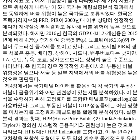
가지 지표 모두에서 위험성이 높게 나타났다. 세 가지 지표가
모두 위험하게 나타난 이 5개 국가는 계량실증분석 결과에서
도 동일하게 버블 위험이 높은 국가들로 분류되었다. 한국은
주택가격지수와 PRR, PIR이 2000년대 이후 상당히 안정적인
데다가 계량실증 분석결과도 유사해 버블 위험이 낮은 것으로
분석되었다. 하지만 2016년 한국의 GDP 대비 가계신용은 2015
년에 비해 4.7%p 증가하여 중국(5.6%p), 노르웨이(6.2%p)와 더
불어 두드러진 증가세를 보이고 있다. 그리고 도시별 PIR의 경
우 서울은 홍콩, 베이징, 상하이, 시드니, 밴쿠버보다는 낮지만,
LA, 런던, 뉴욕, 도쿄, 싱가포르보다는 상당히 높은 수준으로
나타났다. 즉 한국의 경우 전국적인 차원에서의 부동산 버블
위험성은 낮으나 서울 등 일부 지역에서의 버블 위험성은 높은
것으로 판단된다.
제4장에서는 국가패널 데이터를 활용하여 각 국가의 부동산
버블이 금융위기와 어떤 관련성이 있는지를 분석하였다. 이 분
석을 수행하기 위해 고정효과를 포함한 패널로짓(panel logit)을
사용하였다. 그리고 부동산 버블이 GDP 성장률에는 어떤 영향
을 미치는지를 고정효과 패널모형을 활용해 분석하였다. 실증
분석 결과는 첫째, HPB(House Price Bubble)가 Jordà-Schularick-
Taylor가 정의한 시스템적 금융위기와 관련성이 높은 것으로
나타났다. HPB 대신 HPB Indicator를 포함하고, 이 두 변수간
교차항을 포함한 모형에도 모두 양의 계수로 통계적으로 유의