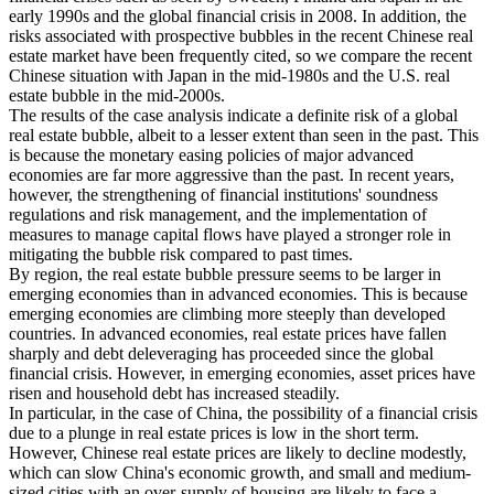
early 1990s and the global financial crisis in 2008. In addition, the
risks associated with prospective bubbles in the recent Chinese real
estate market have been frequently cited, so we compare the recent
Chinese situation with Japan in the mid-1980s and the U.S. real
estate bubble in the mid-2000s.
The results of the case analysis indicate a definite risk of a global
real estate bubble, albeit to a lesser extent than seen in the past. This
is because the monetary easing policies of major advanced
economies are far more aggressive than the past. In recent years,
however, the strengthening of financial institutions' soundness
regulations and risk management, and the implementation of
measures to manage capital flows have played a stronger role in
mitigating the bubble risk compared to past times.
By region, the real estate bubble pressure seems to be larger in
emerging economies than in advanced economies. This is because
emerging economies are climbing more steeply than developed
countries. In advanced economies, real estate prices have fallen
sharply and debt deleveraging has proceeded since the global
financial crisis. However, in emerging economies, asset prices have
risen and household debt has increased steadily.
In particular, in the case of China, the possibility of a financial crisis
due to a plunge in real estate prices is low in the short term.
However, Chinese real estate prices are likely to decline modestly,
which can slow China's economic growth, and small and medium-
sized cities with an over-supply of housing are likely to face a