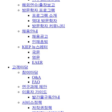
해외연수/출장보고
방문학자 프로그램
프로그램 소개
역대 방문학자
방문학자 커뮤니티
채용안내
채용공고
인재초빙
KIEP 뉴스레터
국문
영문
EAER
고객마당
참여마당
Q&A
FAQ
연구과제 제안
이용자 가이드
발간물구독안내
서비스정책
저작권정책