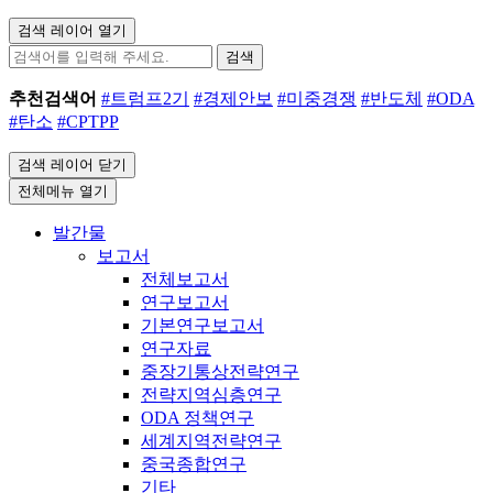
검색 레이어 열기
검색
추천검색어
#트럼프2기
#경제안보
#미중경쟁
#반도체
#ODA
#탄소
#CPTPP
검색 레이어 닫기
전체메뉴 열기
발간물
보고서
전체보고서
연구보고서
기본연구보고서
연구자료
중장기통상전략연구
전략지역심층연구
ODA 정책연구
세계지역전략연구
중국종합연구
기타