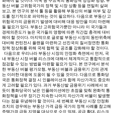
화해야 할 것이다. 미국 등 주요국의 통화정책 정상화 방향, 부
동산 버블 고위험국가의 정책 및 시장 상황 등을 면밀히 살펴
보고, 본 연구의 분석 툴 등을 활용해 부동산의 버블 여부 및 강
도를 정기적으로 파악하는 것이 필요하다. 다음으로 부동산 고
위험국가의 금융위기 발생에 대비해 대응 방안을 미리 마련해
둘 필요가 있다. 부동산 고위험국가뿐만 아니라 이 국가들과
경제의존도가 높은 국가들의 영향에 따른 직간접 충격에 대비
해야 할 것이다. 마지막으로 글로벌 부동산 시장의 동반위축에
대비해 컨틴전시 플랜을 마련하고 선진국의 질서정연한 통화
정책 정상화를 위해 국제 협력 및 공조를 강화해야 할 것이다.
다음으로 우리나라 부동산 시장의 안정화 측면에서 먼저, 국
내 부동산 시장 버블 리스크에 대해서 체계적이고 통합적으로
점검할 수 있는 방법을 마련할 필요가 있다. 본 연구에서 분석
한 부동산 버블 평가모형, 부동산 버블과 금융위기 간의 관계
는 이러한 대응에 도움이 될 수 있을 것이다. 다음으로 통화당
국은 통화정책 결정 시 인플레이션과 함께 자산가격도 중요하
게 고려할 필요가 있다. 과거 부동산발 금융위기 사례에서 보
듯이 통화당국이 낮은 인플레이션에만 초점을 맞춰 완화적 통
화정책을 너무 장기간 지속한 나머지 자산가격 버블이 발생했
다는 점을 유념해야 할 것이다. 세 번째로 부동산 시장 안정화
조치의 경우에는 부동산 가격 급등 국가의 정책 사례를 참고해
주택가격 급등 지역을 대상으로 수요 억제, 공급 확대, 리스크