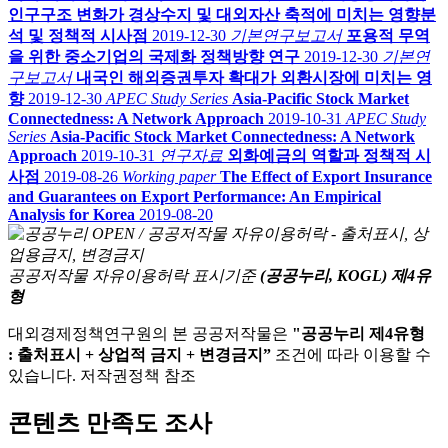
인구구조 변화가 경상수지 및 대외자산 축적에 미치는 영향분
석 및 정책적 시사점
2019-12-30
기본연구보고서
포용적 무역
을 위한 중소기업의 국제화 정책방향 연구
2019-12-30
기본연
구보고서
내국인 해외증권투자 확대가 외환시장에 미치는 영
향
2019-12-30
APEC Study Series
Asia-Pacific Stock Market
Connectedness: A Network Approach
2019-10-31
APEC Study
Series
Asia-Pacific Stock Market Connectedness: A Network
Approach
2019-10-31
연구자료
외화예금의 역할과 정책적 시
사점
2019-08-26
Working paper
The Effect of Export Insurance
and Guarantees on Export Performance: An Empirical
Analysis for Korea
2019-08-20
공공저작물 자유이용허락 표시기준
(공공누리, KOGL) 제4유
형
대외경제정책연구원의 본 공공저작물은
"공공누리 제4유형
: 출처표시 + 상업적 금지 + 변경금지”
조건에 따라 이용할 수
있습니다. 저작권정책 참조
콘텐츠 만족도 조사