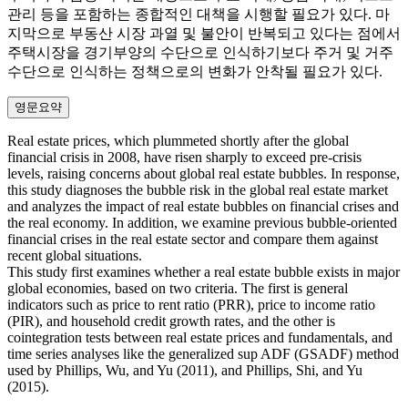
관리 등을 포함하는 종합적인 대책을 시행할 필요가 있다. 마
지막으로 부동산 시장 과열 및 불안이 반복되고 있다는 점에서
주택시장을 경기부양의 수단으로 인식하기보다 주거 및 거주
수단으로 인식하는 정책으로의 변화가 안착될 필요가 있다.
영문요약
Real estate prices, which plummeted shortly after the global
financial crisis in 2008, have risen sharply to exceed pre-crisis
levels, raising concerns about global real estate bubbles. In response,
this study diagnoses the bubble risk in the global real estate market
and analyzes the impact of real estate bubbles on financial crises and
the real economy. In addition, we examine previous bubble-oriented
financial crises in the real estate sector and compare them against
recent global situations.
This study first examines whether a real estate bubble exists in major
global economies, based on two criteria. The first is general
indicators such as price to rent ratio (PRR), price to income ratio
(PIR), and household credit growth rates, and the other is
cointegration tests between real estate prices and fundamentals, and
time series analyses like the generalized sup ADF (GSADF) method
used by Phillips, Wu, and Yu (2011), and Phillips, Shi, and Yu
(2015).