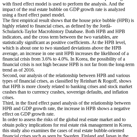
with fixed effect model is used to perform the analysis. And the
impact of the real estate bubble on GDP growth rate is analyzed
using a fixed effect panel model.
The first empirical result shows that the house price bubble (HPB) is
highly related to financial crises, as defined by the Jordà-
Schularick-Taylor Macrohistory Database. Both HPB and HPB
indicators, and the cross term between the two variables, are
statistically significant as positive coefficients. At the HPB level,
which is about one to two standard deviations above the HPB
average, an increase in one unit HPB increases the likelihood of a
financial crisis from 3.6% to 4.0%. In Korea, the possibility of a
financial crisis is not high because HPB is not far from the long-term
trend as of 2016.
Second, our analysis of the relationship between HPB and various
types of financial crises, as classified by Reinhart & Rogoff, shows
that HPB is more closely related to banking crises and stock market
crashes than to currency crashes, sovereign defaults, and inflation
crises.
Third, in the fixed effect panel analysis of the relationship between
HPB and GDP growth rate, the increase in HPB shows a negative
effect on GDP growth rate.
In order to assess the risks of the global real estate market and to
obtain policy implications for real estate risk management in Korea,
this study also examines the cases of real estate bubble-oriented
financial crises such as seen by Sweden, Finland and Japan in the