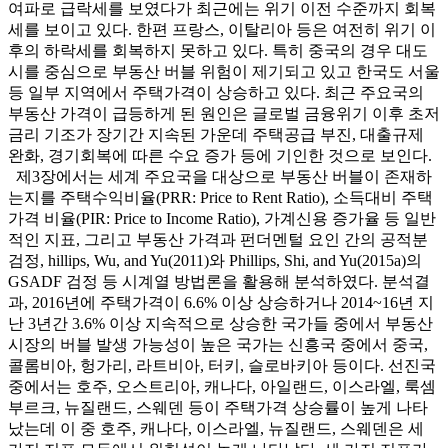
여파로 급락세를 보였다가 최근에는 위기 이전 수준까지 회복
세를 보이고 있다. 한편 프랑스, 이탈리아 등은 여전히 위기 이
후의 하락세를 회복하지 못하고 있다. 특히 중국의 경우 대도
시를 중심으로 부동산 버블 위험이 제기되고 있고 한국도 서울
등 일부 지역에서 주택가격이 상승하고 있다. 최근 주요국의
부동산 가격이 급등하게 된 원인은 글로벌 금융위기 이후 초저
금리 기조가 장기간 지속된 가운데 주택공급 부진, 대출규제
완화, 경기회복에 따른 수요 증가 등에 기인한 것으로 보인다.
제3장에서는 세계 주요국을 대상으로 부동산 버블이 존재하
는지를 주택수익비율(PRR: Price to Rent Ratio), 소득대비 주택
가격 비율(PIR: Price to Income Ratio), 가계신용 증가율 등 일반
적인 지표, 그리고 부동산 가격과 펀더멘털 요인 간의 공적분
검정, hillips, Wu, and Yu(2011)와 Phillips, Shi, and Yu(2015a)의
GSADF 검정 등 시계열 방법론을 활용해 분석하였다. 분석결
과, 2016년에 주택가격이 6.6% 이상 상승하거나 2014~16년 지
난 3년간 3.6% 이상 지속적으로 상승한 국가들 중에서 부동산
시장의 버블 발생 가능성이 높은 국가는 신흥국 중에서 중국,
콜롬비아, 헝가리, 라트비아, 터키, 슬로바키아 등이다. 선진국
중에서는 호주, 오스트리아, 캐나다, 아일랜드, 이스라엘, 룩셈
부르크, 뉴질랜드, 스웨덴 등이 주택가격 상승률이 높게 나타
났는데 이 중 호주, 캐나다, 이스라엘, 뉴질랜드, 스웨덴은 세