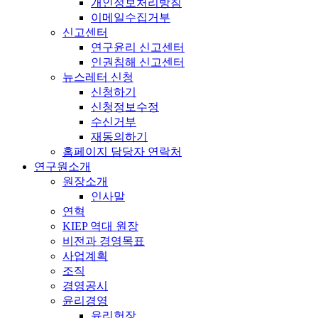
개인정보처리방침
이메일수집거부
신고센터
연구윤리 신고센터
인권침해 신고센터
뉴스레터 신청
신청하기
신청정보수정
수신거부
재동의하기
홈페이지 담당자 연락처
연구원소개
원장소개
인사말
연혁
KIEP 역대 원장
비전과 경영목표
사업계획
조직
경영공시
윤리경영
윤리헌장