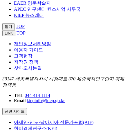
EAER 영문학술지
APEC 연구센터 컨소시엄 사무국
KIEP 뉴스레터
TOP
닫기
TOP
LINK
개인정보처리방침
이용자 가이드
고객헌장
저작권 정책
찾아오시는길
30147 세종특별자치시 시청대로 370 세종국책연구단지 경제
정책동
TEL
044-414-1114
Email
kiepinfo@kiep.go.kr
관련 사이트
아세안·인도·남아시아 전문가포럼(AIF)
한미경제연구소(KEI)