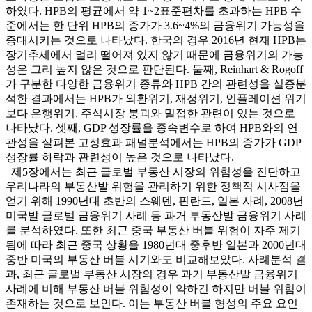
하였다. HPB의 평균에서 약 1~2표준편차를 초과하는 HPB 수
준에서는 한 단위 HPB의 증가가 3.6~4%의 금융위기 가능성을
증대시키는 것으로 나타났다. 한국의 경우 2016년 현재 HPB는
장기추세에서 멀리 떨어져 있지 않기 때문에 금융위기의 가능
성은 그리 높지 않은 것으로 판단된다. 둘째, Reinhart & Rogoff
가 구분한 다양한 금융위기 종류와 HPB 간의 관련성을 실증분
석한 결과에서는 HPB가 외환위기, 재정위기, 인플레이션 위기
보다 은행위기, 주식시장 붕괴와 밀접한 관련이 있는 것으로
나타났다. 셋째, GDP 성장률을 종속변수로 하여 HPB와의 연
관성을 살펴본 고정효과 패널분석에서는 HPB의 증가가 GDP
성장률 하락과 관련성이 높은 것으로 나타났다.
제5장에서는 최근 글로벌 부동산 시장의 위험성을 진단하고
우리나라의 부동산발 위험을 관리하기 위한 정책적 시사점을
얻기 위해 1990년대 초반의 스웨덴, 핀란드, 일본 사례, 2008년
미국발 글로벌 금융위기 사례 등 과거 부동산발 금융위기 사례
를 분석하였다. 또한 최근 중국 부동산 버블 위험이 자주 제기
됨에 따라 최근 중국 상황을 1980년대 중후반 일본과 2000년대
중반 미국의 부동산 버블 시기와도 비교해보았다. 사례분석 결
과, 최근 글로벌 부동산 시장의 경우 과거 부동산발 금융위기
사례에 비해 부동산 버블 위험성이 약하긴 하지만 버블 위험이
존재하는 것으로 보인다. 이는 부동산 버블 형성의 주요 요인