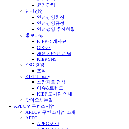
윤리강령
인권경영
인권경영헌장
인권경영규정
인권경영 추진현황
홍보마당
KIEP 소개자료
CI소개
개원 30주년 기념
KIEP SNS
ESG 경영
조직
KIEP Library
소장자료 검색
이슈&트렌드
KIEP 도서관 안내
찾아오시는길
APEC 연구컨소시엄
APEC연구컨소시엄 소개
APEC
APEC 이란