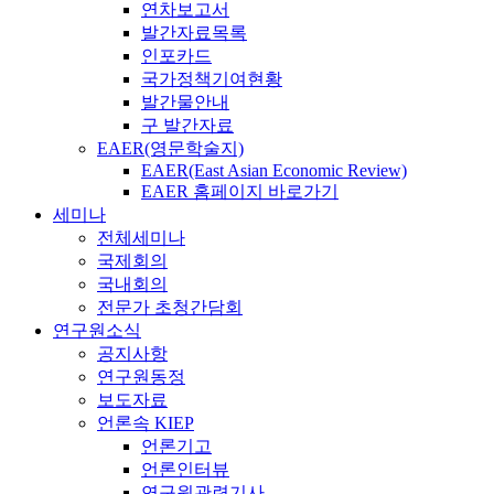
연차보고서
발간자료목록
인포카드
국가정책기여현황
발간물안내
구 발간자료
EAER(영문학술지)
EAER(East Asian Economic Review)
EAER 홈페이지 바로가기
세미나
전체세미나
국제회의
국내회의
전문가 초청간담회
연구원소식
공지사항
연구원동정
보도자료
언론속 KIEP
언론기고
언론인터뷰
연구원관련기사