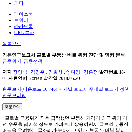
기타
페이스북
트위터
카카오톡
URL 복사
목록으로
기본연구보고서
글로벌 부동산 버블 위험 진단 및 영향 분석
금융위기
,
금융정책
저자
정영식
,
김경훈
,
김효상
,
양다영
,
강은정
발간번호
18-
01
자료언어
Korean
발간일
2018.05.20
원문보기(다운로드:16,746)
저자별 보고서
주제별 보고서
정책
연구브리핑
국문요약
글로벌 금융위기 직후 급락했던 부동산 가격이 최근 위기 이
전 수준을 넘어설 정도로 가파르게 상승하면서 글로벌 부동산
버블을 우려하는 목소리가 높아지고 있다. 부동산 버블 붕괴는