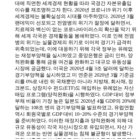
대에 직면한 세계경제 현황을 따라 국경간 자본유출입
이슈를 재조명하고자 한다. 2020년 코로나19 위기 이후
세계경제는 불확실성의 시대를 마주하였다. 2020년 3월
팬데믹이 선포되고 전염병의 위기가 절정에 달하면서,
치료제와 백신이 없는 코로나바이러스의 확산을 막기 위
해 세계 각국은 경제활동을 봉쇄하였다. 이로 인해 전염
병의 위기는 실물경제의 위기로 이어져 경기가 급격히
위축되었는데, 이에 대응하기 위해 각국 정부는 유례없
는 재정부양책을 실시하였고 중앙은행은 금리 인하, 양
적완화를 통해 금융 여건을 완화하고 대규모 유동성을
시장에 공급했다. 미국은 2020년 4월 3조 달러에 달하는
경기부양책을 실시하였고 미 연준은 2020년 3월 기준금
리를 0%로 내린 뒤 국채뿐만 아니라 지방채, 회사채, 정
크본드, 상장지수 펀드(ETF)도 매입하는 유례없는 자산
매입 프로그램(양적완화)을 시행하였다. GDP 대비 정부
부채 비율이 가장 높은 일본도 2020년 4월 GDP의 20%에
달하는 108조 엔의 경기부양책을 발표하였고, 유럽연합
역시 회원국별로 GDP 대비 10~20% 수준의 경기부양책
을 준비하였다. 이러한 재정지출과 양적완화에 의해 대
규모 유동성이 각국 자산시장으로 유입되면서, 자산 가
격은 오르는 반면 실물경제는 침체 불균형이 발생했다.