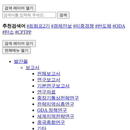
검색 레이어 열기
검색
추천검색어
#트럼프2기
#경제안보
#미중경쟁
#반도체
#ODA
#탄소
#CPTPP
검색 레이어 닫기
전체메뉴 열기
발간물
보고서
전체보고서
연구보고서
기본연구보고서
연구자료
중장기통상전략연구
전략지역심층연구
ODA 정책연구
세계지역전략연구
중국종합연구
기타