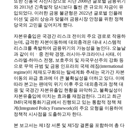
또한 신흥국 자산시장으로 지난 2008년 글로벌 금융위기
와 2013년 긴축발작 당시보다 훨씬 큰 규모의 자금이 유
입되었다. 이러한 금융 불균형은 2022년 글로벌 인플레
이션 및 금리 상승과 맞물려 금융시장 안정을 위한 정책
당국의 고민을 깊어지게 했다.
자본유출입은 국경간 리스크 전이의 주요 경로로 작용하
는데, 급격한 자본이동하에 대외충격은 대내 시스템적
리스크를 촉발하여 금융위기의 가능성을 높인다. 오늘날
과 같이 미ㆍ중 전략 경쟁, 러시아-우크라이나 사태, 이
스라엘-하마스 전쟁, 보호주의 및 자국우선주의 강화 등
으로 무역 규범 및 금융 인프라의 국제 레짐(international
regime)이 제재도구화되는 탈세계화 추세는 국가간 자본
이동의 파급 효과에 더 큰 불확실성을 더하고 있다. 이에
따라 본고는 팬데믹 위기 이후 주요 대외충격과 정책 대
응 및 국경간 자본유출입 현황을 파악하고, 불확실성이
자본유출입에 미치는 효과를 재점검한다. 그리고 최근
IMF(국제통화기금)에서 진행되고 있는 통합적 정책 체
계(Integrated Policy Framework)의 주요 모형을 이용하여
정책적 시사점을 도출하고자 한다.
본 보고서는 제1장 서론 및 제5장 결론을 포함하여 총 다