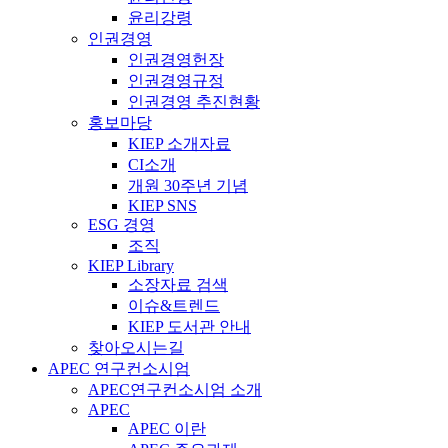
윤리강령
인권경영
인권경영헌장
인권경영규정
인권경영 추진현황
홍보마당
KIEP 소개자료
CI소개
개원 30주년 기념
KIEP SNS
ESG 경영
조직
KIEP Library
소장자료 검색
이슈&트렌드
KIEP 도서관 안내
찾아오시는길
APEC 연구컨소시엄
APEC연구컨소시엄 소개
APEC
APEC 이란