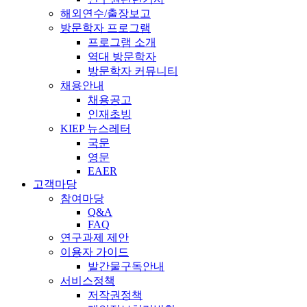
해외연수/출장보고
방문학자 프로그램
프로그램 소개
역대 방문학자
방문학자 커뮤니티
채용안내
채용공고
인재초빙
KIEP 뉴스레터
국문
영문
EAER
고객마당
참여마당
Q&A
FAQ
연구과제 제안
이용자 가이드
발간물구독안내
서비스정책
저작권정책