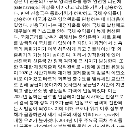
장은 미 연준의 대규모 양적완화를 통해 안전한 피난처
(safe haven)의 위상을 이어갔고 달러화 가치가 상승하였
다. 반면 신흥국은 통화가치가 하락하고 국채 수익률이
상승하여 미국과 같은 양적완화를 단행하는 데 어려움이
있었다. 신흥국에서는 재정지출을 위해 국채를 발행해도
채무불이행 리스크로 인해 국채 수익률이 높게 형성된
다. 국채금리를 낮추기 위해서는 중앙은행이 새로 화폐
를 발행하여 국채를 매입해야 하지만, 이 과정에서 신흥
국의 통화가치가 더욱 하락하게 되고 인플레이션 및 외
환위기의 가능성이 높아진다. 따라서 양적완화에 있어
선진국과 신흥국 간 정책 여력에 큰 차이가 발생한다. 또
한 막대한 재정지출과 양적완화로 시장에 공급된 유동성
이 2020년 하반기부터 재개된 경제활동과 맞물려 이연소
비로 이어졌고 빠르게 회복된 총수요를 밸류체인 교란으
로 인해 공급이 쫓아가지 못하면서 공급납기시간이 지연
되고 생산요소 및 생산품의 가격이 인상되었다. 이는
2022년 심화된 글로벌 인플레이션을 시사하는 현상으로
서 결국 통화 정책 기조가 금리 인상으로 급격히 전환되
는 시발점이 되었다. 이에 더해 코로나 위기 이후 정부부
채가 급증하면서 세계 각국의 재정 여력(fiscal space)에
대한 우려가 높아졌다. 2014년 이후 주요국 국채 수익률
이 꾸준히 감소하여 정부부채를 통한 경기안정화가 가능