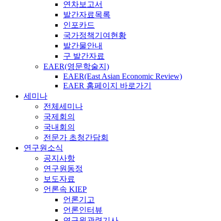
연차보고서
발간자료목록
인포카드
국가정책기여현황
발간물안내
구 발간자료
EAER(영문학술지)
EAER(East Asian Economic Review)
EAER 홈페이지 바로가기
세미나
전체세미나
국제회의
국내회의
전문가 초청간담회
연구원소식
공지사항
연구원동정
보도자료
언론속 KIEP
언론기고
언론인터뷰
연구원관련기사