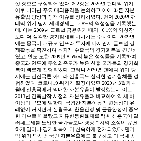
섯 장으로 구성되어 있다. 제2장은 2020년 팬데믹 위기
이후 나타난 주요 대외충격을 논의하고 이에 따른 자본
유출입 양상과 정책 이슈를 정리하였다. 먼저 2020년 팬
데믹 위기 당시 세계경제는 –2.8%의 역성장을 기록했는
데, 이는 2009년 글로벌 금융위기 때의 –0.1%의 역성장
보다 더 심각한 경기침체를 시사하는 수치이다. 2009년
에는 중국이 대규모 인프라 투자에 나서면서 글로벌 경
제활동을 촉진하여 원자재 수출국의 경기회복을 견인하
였고, 인도 또한 2009년 8.5%의 높은 성장률을 기록하여
중국과 인도에 무역의존도가 높은 신흥 국가들의 경기회
복이 빠르게 진행되었다. 그러나 2020년 팬데믹 위기 당
시에는 선진국뿐 아니라 신흥국도 심각한 경기침체를 경
험하였다. 코로나19 위기가 절정이었던 2020년 3월과 4
월에 신흥국에서 막대한 자본유출이 발생했는데 이는
2013년 긴축발작 시점의 자본유출과 비교하여 약 세 배
이상의 규모에 달한다. 국경간 자본이동의 변동성이 유
례없이 커지면서 신흥국의 환율안정 및 금융안정이 중요
한 이슈로 떠올랐고 자유변동환율제를 택한 신흥국이 달
러페그제를 도입한 국가들보다 경상수지의 조정이 유연
하게 일어나 경기회복이 더 신속하게 전개되었다. 팬데
믹 위기 당시 외국인 자본유출에도 불구하고 미 국채 시