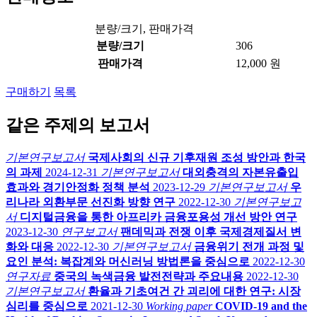
분량/크기, 판매가격
분량/크기
306
판매가격
12,000 원
구매하기
목록
같은 주제의 보고서
기본연구보고서
국제사회의 신규 기후재원 조성 방안과 한국
의 과제
2024-12-31
기본연구보고서
대외충격의 자본유출입
효과와 경기안정화 정책 분석
2023-12-29
기본연구보고서
우
리나라 외환부문 선진화 방향 연구
2022-12-30
기본연구보고
서
디지털금융을 통한 아프리카 금융포용성 개선 방안 연구
2023-12-30
연구보고서
팬데믹과 전쟁 이후 국제경제질서 변
화와 대응
2022-12-30
기본연구보고서
금융위기 전개 과정 및
요인 분석: 복잡계와 머신러닝 방법론을 중심으로
2022-12-30
연구자료
중국의 녹색금융 발전전략과 주요내용
2022-12-30
기본연구보고서
환율과 기초여건 간 괴리에 대한 연구: 시장
심리를 중심으로
2021-12-30
Working paper
COVID-19 and the