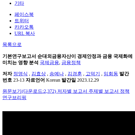
기타
페이스북
트위터
카카오톡
URL 복사
목록으로
기본연구보고서
순대외금융자산이 경제안정과 금융 국제화에
미치는 영향 분석
국제금융
,
금융정책
저자
정영식
,
김효상
,
송예나
,
김경훈
,
고덕기
,
임회동
발간
번호
23-13
자료언어
Korean
발간일
2023.12.29
원문보기(다운로드:2,372)
저자별 보고서
주제별 보고서
정책
연구브리핑