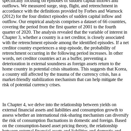
specifically focusing on episodes of sudden capital inflows and
outflows. We measured surge, stop, flight, and retrenchment in
accordance with the definitions provided by Forbes and Warnock
(2012) for the four distinct episodes of sudden capital inflow and
outflow. Our empirical analysis comprises a dataset of 66 countries,
covering the period from the first quarter of 2001 to the fourth
quarter of 2020. The analysis revealed that the variable of interest in
Chapter 3, whether a country is a net creditor, is closely associated
with the retrenchment episode among the identified episodes. If a net
creditor country experiences a stop episode, the probability of
retrenchment occurring in the following period increases. In other
words, net creditor countries act as a buffer, preventing a
deterioration in external soundness as foreign assets return to the
home country in potential crisis situations. This suggests that Korea,
a country still affected by the trauma of the currency crisis, has a
market-friendly stabilization mechanism that can help mitigate the
risk of potential currency crises.
In Chapter 4, we delve into the relationship between yields on
external financial assets and liabilities and consumption growth to
assess whether an international risk-sharing mechanism can diversify
the risk of consumption fluctuations in domestic and foreign. Based
on the consumption-based asset pricing theory, the relationship
between external financial assets and liabilities and domestic and