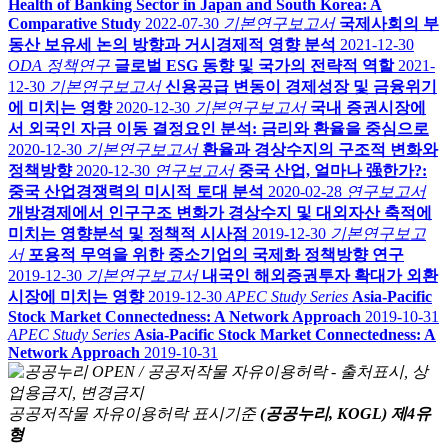
Health of Banking Sector in Japan and South Korea: A
Comparative Study
2022-07-30
기본연구보고서
국제사회의 부
동산 보유세 논의 방향과 거시경제적 영향 분석
2021-12-30
ODA 정책연구
글로벌 ESG 동향 및 국가의 전략적 역할
2021-
12-30
기본연구보고서
신용공급 변동이 경제성장 및 금융위기
에 미치는 영향
2020-12-30
기본연구보고서
국내 증권시장에
서 외국인 자금 이동 결정요인 분석: 금리와 환율을 중심으로
2020-12-30
기본연구보고서
환율과 경상수지의 구조적 변화와
정책방향
2020-12-30
연구보고서
중국 산업, 얼마나 强한가?:
중국 산업경쟁력의 미시적 토대 분석
2020-02-28
연구보고서
개방경제에서 인구구조 변화가 경상수지 및 대외자산 축적에
미치는 영향분석 및 정책적 시사점
2019-12-30
기본연구보고
서
포용적 무역을 위한 중소기업의 국제화 정책방향 연구
2019-12-30
기본연구보고서
내국인 해외증권투자 확대가 외환
시장에 미치는 영향
2019-12-30
APEC Study Series
Asia-Pacific
Stock Market Connectedness: A Network Approach
2019-10-31
APEC Study Series
Asia-Pacific Stock Market Connectedness: A
Network Approach
2019-10-31
공공저작물 자유이용허락 표시기준
(공공누리, KOGL) 제4유
형