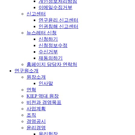
개인정보처리방침
이메일수집거부
신고센터
연구윤리 신고센터
인권침해 신고센터
뉴스레터 신청
신청하기
신청정보수정
수신거부
재동의하기
홈페이지 담당자 연락처
연구원소개
원장소개
인사말
연혁
KIEP 역대 원장
비전과 경영목표
사업계획
조직
경영공시
윤리경영
윤리헌장