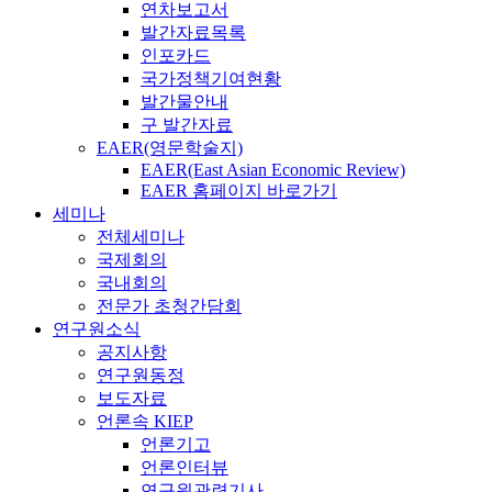
연차보고서
발간자료목록
인포카드
국가정책기여현황
발간물안내
구 발간자료
EAER(영문학술지)
EAER(East Asian Economic Review)
EAER 홈페이지 바로가기
세미나
전체세미나
국제회의
국내회의
전문가 초청간담회
연구원소식
공지사항
연구원동정
보도자료
언론속 KIEP
언론기고
언론인터뷰
연구원관련기사