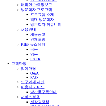
해외연수/출장보고
방문학자 프로그램
프로그램 소개
역대 방문학자
방문학자 커뮤니티
채용안내
채용공고
인재초빙
KIEP 뉴스레터
국문
영문
EAER
고객마당
참여마당
Q&A
FAQ
연구과제 제안
이용자 가이드
발간물구독안내
서비스정책
저작권정책