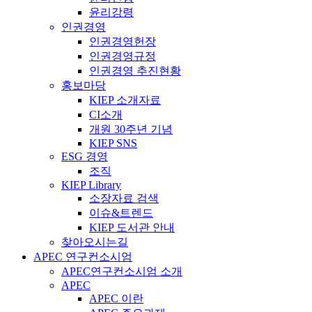
윤리강령
인권경영
인권경영헌장
인권경영규정
인권경영 추진현황
홍보마당
KIEP 소개자료
CI소개
개원 30주년 기념
KIEP SNS
ESG 경영
조직
KIEP Library
소장자료 검색
이슈&트렌드
KIEP 도서관 안내
찾아오시는길
APEC 연구컨소시엄
APEC연구컨소시엄 소개
APEC
APEC 이란