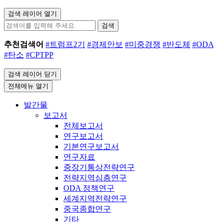
검색 레이어 열기
검색
추천검색어
#트럼프2기
#경제안보
#미중경쟁
#반도체
#ODA
#탄소
#CPTPP
검색 레이어 닫기
전체메뉴 열기
발간물
보고서
전체보고서
연구보고서
기본연구보고서
연구자료
중장기통상전략연구
전략지역심층연구
ODA 정책연구
세계지역전략연구
중국종합연구
기타