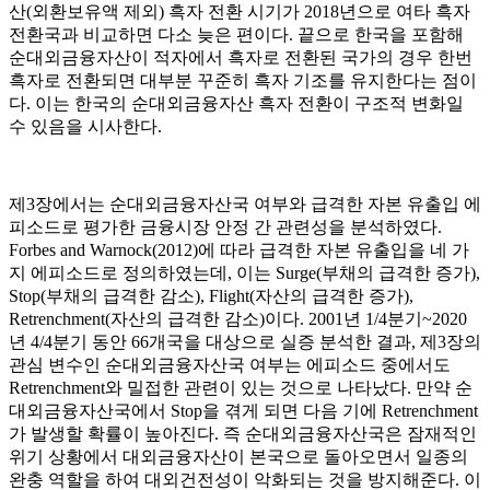
산(외환보유액 제외) 흑자 전환 시기가 2018년으로 여타 흑자
전환국과 비교하면 다소 늦은 편이다. 끝으로 한국을 포함해
순대외금융자산이 적자에서 흑자로 전환된 국가의 경우 한번
흑자로 전환되면 대부분 꾸준히 흑자 기조를 유지한다는 점이
다. 이는 한국의 순대외금융자산 흑자 전환이 구조적 변화일
수 있음을 시사한다.
제3장에서는 순대외금융자산국 여부와 급격한 자본 유출입 에
피소드로 평가한 금융시장 안정 간 관련성을 분석하였다.
Forbes and Warnock(2012)에 따라 급격한 자본 유출입을 네 가
지 에피소드로 정의하였는데, 이는 Surge(부채의 급격한 증가),
Stop(부채의 급격한 감소), Flight(자산의 급격한 증가),
Retrenchment(자산의 급격한 감소)이다. 2001년 1/4분기~2020
년 4/4분기 동안 66개국을 대상으로 실증 분석한 결과, 제3장의
관심 변수인 순대외금융자산국 여부는 에피소드 중에서도
Retrenchment와 밀접한 관련이 있는 것으로 나타났다. 만약 순
대외금융자산국에서 Stop을 겪게 되면 다음 기에 Retrenchment
가 발생할 확률이 높아진다. 즉 순대외금융자산국은 잠재적인
위기 상황에서 대외금융자산이 본국으로 돌아오면서 일종의
완충 역할을 하여 대외건전성이 악화되는 것을 방지해준다. 이