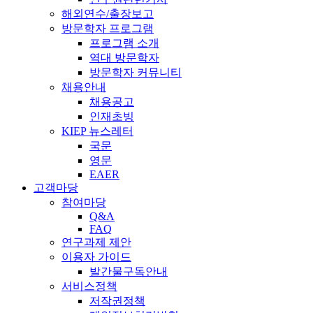
해외연수/출장보고
방문학자 프로그램
프로그램 소개
역대 방문학자
방문학자 커뮤니티
채용안내
채용공고
인재초빙
KIEP 뉴스레터
국문
영문
EAER
고객마당
참여마당
Q&A
FAQ
연구과제 제안
이용자 가이드
발간물구독안내
서비스정책
저작권정책