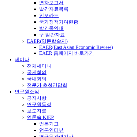
연차보고서
발간자료목록
인포카드
국가정책기여현황
발간물안내
구 발간자료
EAER(영문학술지)
EAER(East Asian Economic Review)
EAER 홈페이지 바로가기
세미나
전체세미나
국제회의
국내회의
전문가 초청간담회
연구원소식
공지사항
연구원동정
보도자료
언론속 KIEP
언론기고
언론인터뷰
연구원관련기사