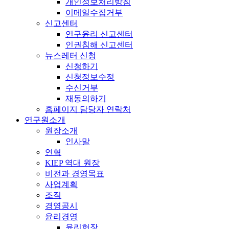
개인정보처리방침
이메일수집거부
신고센터
연구윤리 신고센터
인권침해 신고센터
뉴스레터 신청
신청하기
신청정보수정
수신거부
재동의하기
홈페이지 담당자 연락처
연구원소개
원장소개
인사말
연혁
KIEP 역대 원장
비전과 경영목표
사업계획
조직
경영공시
윤리경영
윤리헌장