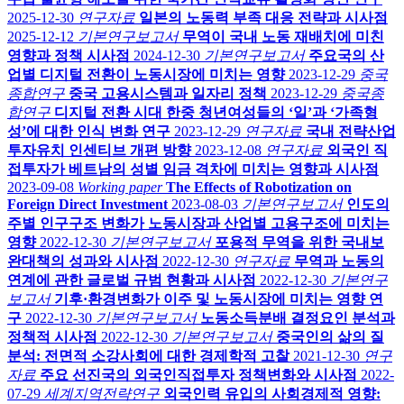
2025-12-30
연구자료
일본의 노동력 부족 대응 전략과 시사점
2025-12-12
기본연구보고서
무역이 국내 노동 재배치에 미친
영향과 정책 시사점
2024-12-30
기본연구보고서
주요국의 산
업별 디지털 전환이 노동시장에 미치는 영향
2023-12-29
중국
종합연구
중국 고용시스템과 일자리 정책
2023-12-29
중국종
합연구
디지털 전환 시대 한중 청년여성들의 ‘일’과 ‘가족형
성’에 대한 인식 변화 연구
2023-12-29
연구자료
국내 전략산업
투자유치 인센티브 개편 방향
2023-12-08
연구자료
외국인 직
접투자가 베트남의 성별 임금 격차에 미치는 영향과 시사점
2023-09-08
Working paper
The Effects of Robotization on
Foreign Direct Investment
2023-08-03
기본연구보고서
인도의
주별 인구구조 변화가 노동시장과 산업별 고용구조에 미치는
영향
2022-12-30
기본연구보고서
포용적 무역을 위한 국내보
완대책의 성과와 시사점
2022-12-30
연구자료
무역과 노동의
연계에 관한 글로벌 규범 현황과 시사점
2022-12-30
기본연구
보고서
기후·환경변화가 이주 및 노동시장에 미치는 영향 연
구
2022-12-30
기본연구보고서
노동소득분배 결정요인 분석과
정책적 시사점
2022-12-30
기본연구보고서
중국인의 삶의 질
분석: 전면적 소강사회에 대한 경제학적 고찰
2021-12-30
연구
자료
주요 선진국의 외국인직접투자 정책변화와 시사점
2022-
07-29
세계지역전략연구
외국인력 유입의 사회경제적 영향: