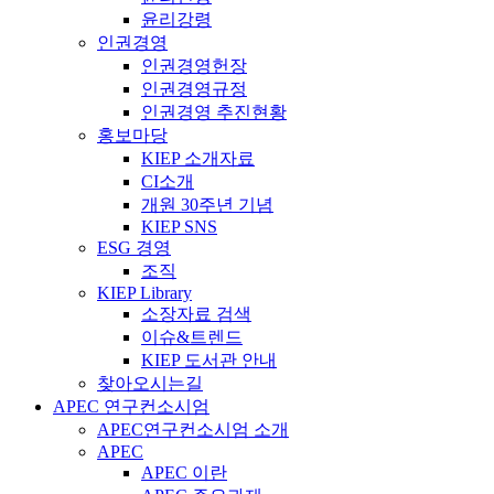
윤리강령
인권경영
인권경영헌장
인권경영규정
인권경영 추진현황
홍보마당
KIEP 소개자료
CI소개
개원 30주년 기념
KIEP SNS
ESG 경영
조직
KIEP Library
소장자료 검색
이슈&트렌드
KIEP 도서관 안내
찾아오시는길
APEC 연구컨소시엄
APEC연구컨소시엄 소개
APEC
APEC 이란