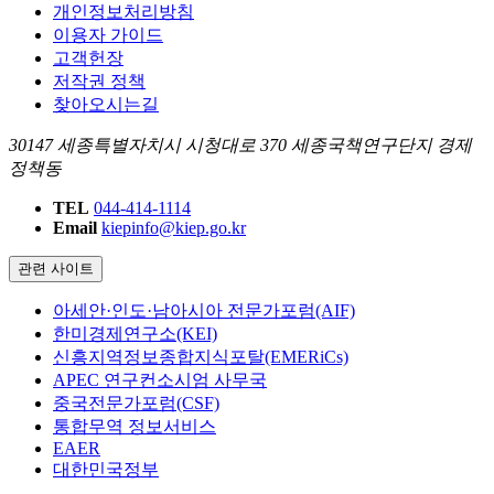
개인정보처리방침
이용자 가이드
고객헌장
저작권 정책
찾아오시는길
30147 세종특별자치시 시청대로 370 세종국책연구단지 경제
정책동
TEL
044-414-1114
Email
kiepinfo@kiep.go.kr
관련 사이트
아세안·인도·남아시아 전문가포럼(AIF)
한미경제연구소(KEI)
신흥지역정보종합지식포탈(EMERiCs)
APEC 연구컨소시엄 사무국
중국전문가포럼(CSF)
통합무역 정보서비스
EAER
대한민국정부