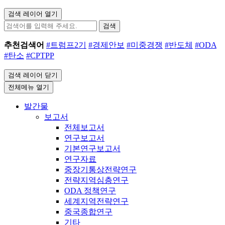
검색 레이어 열기
검색
추천검색어
#트럼프2기
#경제안보
#미중경쟁
#반도체
#ODA
#탄소
#CPTPP
검색 레이어 닫기
전체메뉴 열기
발간물
보고서
전체보고서
연구보고서
기본연구보고서
연구자료
중장기통상전략연구
전략지역심층연구
ODA 정책연구
세계지역전략연구
중국종합연구
기타