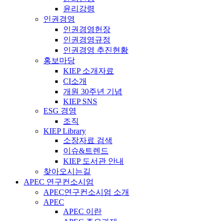
윤리강령
인권경영
인권경영헌장
인권경영규정
인권경영 추진현황
홍보마당
KIEP 소개자료
CI소개
개원 30주년 기념
KIEP SNS
ESG 경영
조직
KIEP Library
소장자료 검색
이슈&트렌드
KIEP 도서관 안내
찾아오시는길
APEC 연구컨소시엄
APEC연구컨소시엄 소개
APEC
APEC 이란