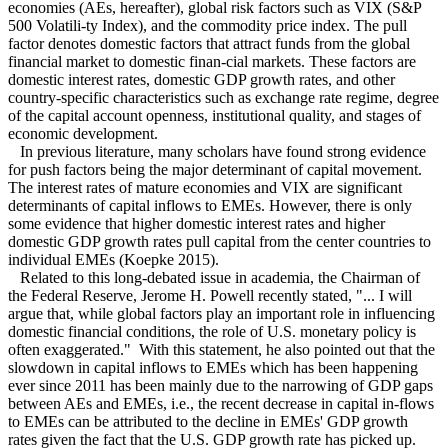
economies (AEs, hereafter), global risk factors such as VIX (S&P
500 Volatili-ty Index), and the commodity price index. The pull
factor denotes domestic factors that attract funds from the global
financial market to domestic finan-cial markets. These factors are
domestic interest rates, domestic GDP growth rates, and other
country-specific characteristics such as exchange rate regime, degree
of the capital account openness, institutional quality, and stages of
economic development.
In previous literature, many scholars have found strong evidence
for push factors being the major determinant of capital movement.
The interest rates of mature economies and VIX are significant
determinants of capital inflows to EMEs. However, there is only
some evidence that higher domestic interest rates and higher
domestic GDP growth rates pull capital from the center countries to
individual EMEs (Koepke 2015).
Related to this long-debated issue in academia, the Chairman of
the Federal Reserve, Jerome H. Powell recently stated, "... I will
argue that, while global factors play an important role in influencing
domestic financial conditions, the role of U.S. monetary policy is
often exaggerated." With this statement, he also pointed out that the
slowdown in capital inflows to EMEs which has been happening
ever since 2011 has been mainly due to the narrowing of GDP gaps
between AEs and EMEs, i.e., the recent decrease in capital in-flows
to EMEs can be attributed to the decline in EMEs' GDP growth
rates given the fact that the U.S. GDP growth rate has picked up.