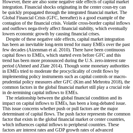
However, there are also some negative side effects of capital market
integration. Financial shocks originating in the center coun-try can
be quickly propagated through the integrated financial market. The
Global Financial Crisis (GFC, hereafter) is a good example of the
contagion of the financial crisis. Volatile cross-border capital inflows
and outflows nega-tively affect financial stability, which eventually
lowers economic growth by causing financial crises.
Despite of these negative side effects, capital market integration
has been an inevitable long-term trend for many EMEs over the past
few decades (Aizenman et al. 2010). There have been continuous
capital flows to EMEs, which started even before GFC and this
trend has been more pronounced during the U.S. zero-interest rate
period (Ahmed and Zlate 2014). Though some monetary authorities
in EMEs tried to moderate the procyclicality of credit flows by
implementing policy instruments such as capital controls or macro-
prudential policy measures after GFC (Kim and Mehrotra 2018), the
common factors in the global financial market still play a crucial role
in de-termining capital inflows to EMEs.
The relationship between the global financial condition and its
impact on capital inflows to EMEs, has been a long-debated issue.
This issue concerns whether push or pull factors are the major
determinant of capital flows. The push factor represents the common
factor that exists in the global financial market or center countries,
which influences capital inflows to peripheral countries. These
factors are interest rates and GDP growth rates of advanced