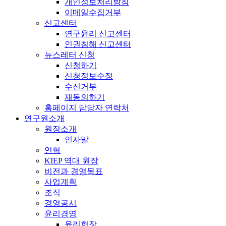
개인정보처리방침
이메일수집거부
신고센터
연구윤리 신고센터
인권침해 신고센터
뉴스레터 신청
신청하기
신청정보수정
수신거부
재동의하기
홈페이지 담당자 연락처
연구원소개
원장소개
인사말
연혁
KIEP 역대 원장
비전과 경영목표
사업계획
조직
경영공시
윤리경영
윤리헌장