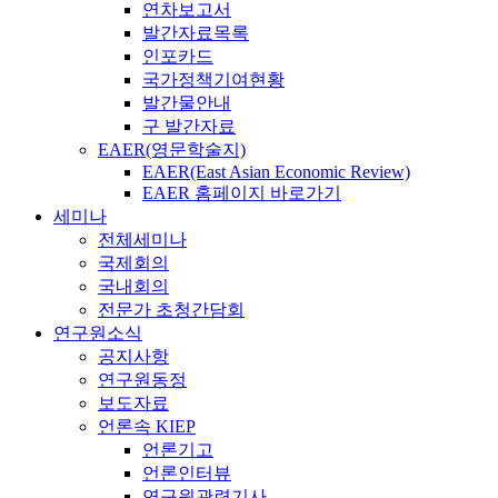
연차보고서
발간자료목록
인포카드
국가정책기여현황
발간물안내
구 발간자료
EAER(영문학술지)
EAER(East Asian Economic Review)
EAER 홈페이지 바로가기
세미나
전체세미나
국제회의
국내회의
전문가 초청간담회
연구원소식
공지사항
연구원동정
보도자료
언론속 KIEP
언론기고
언론인터뷰
연구원관련기사