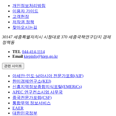
개인정보처리방침
이용자 가이드
고객헌장
저작권 정책
찾아오시는길
30147 세종특별자치시 시청대로 370 세종국책연구단지 경제
정책동
TEL
044-414-1114
Email
kiepinfo@kiep.go.kr
관련 사이트
아세안·인도·남아시아 전문가포럼(AIF)
한미경제연구소(KEI)
신흥지역정보종합지식포탈(EMERiCs)
APEC 연구컨소시엄 사무국
중국전문가포럼(CSF)
통합무역 정보서비스
EAER
대한민국정부