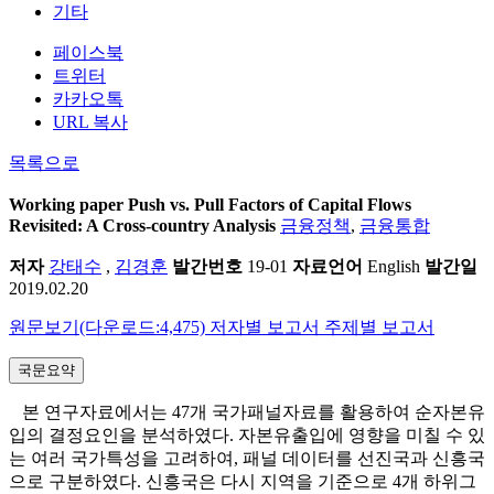
기타
페이스북
트위터
카카오톡
URL 복사
목록으로
Working paper
Push vs. Pull Factors of Capital Flows
Revisited: A Cross-country Analysis
금융정책
,
금융통합
저자
강태수
,
김경훈
발간번호
19-01
자료언어
English
발간일
2019.02.20
원문보기(다운로드:4,475)
저자별 보고서
주제별 보고서
국문요약
본 연구자료에서는 47개 국가패널자료를 활용하여 순자본유
입의 결정요인을 분석하였다. 자본유출입에 영향을 미칠 수 있
는 여러 국가특성을 고려하여, 패널 데이터를 선진국과 신흥국
으로 구분하였다. 신흥국은 다시 지역을 기준으로 4개 하위그