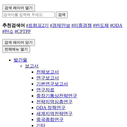
검색 레이어 열기
검색
추천검색어
#트럼프2기
#경제안보
#미중경쟁
#반도체
#ODA
#탄소
#CPTPP
검색 레이어 닫기
전체메뉴 열기
발간물
보고서
전체보고서
연구보고서
기본연구보고서
연구자료
중장기통상전략연구
전략지역심층연구
ODA 정책연구
세계지역전략연구
중국종합연구
기타