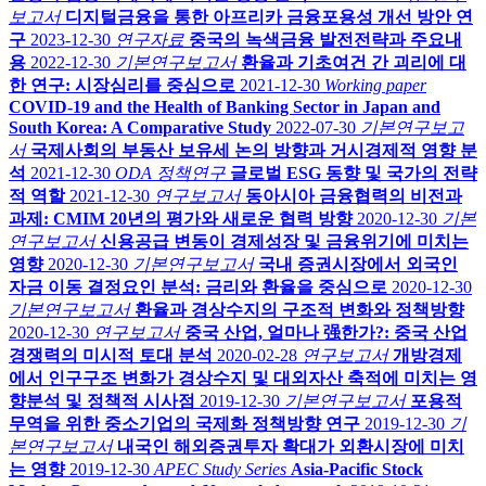
보고서
디지털금융을 통한 아프리카 금융포용성 개선 방안 연
구
2023-12-30
연구자료
중국의 녹색금융 발전전략과 주요내
용
2022-12-30
기본연구보고서
환율과 기초여건 간 괴리에 대
한 연구: 시장심리를 중심으로
2021-12-30
Working paper
COVID-19 and the Health of Banking Sector in Japan and
South Korea: A Comparative Study
2022-07-30
기본연구보고
서
국제사회의 부동산 보유세 논의 방향과 거시경제적 영향 분
석
2021-12-30
ODA 정책연구
글로벌 ESG 동향 및 국가의 전략
적 역할
2021-12-30
연구보고서
동아시아 금융협력의 비전과
과제: CMIM 20년의 평가와 새로운 협력 방향
2020-12-30
기본
연구보고서
신용공급 변동이 경제성장 및 금융위기에 미치는
영향
2020-12-30
기본연구보고서
국내 증권시장에서 외국인
자금 이동 결정요인 분석: 금리와 환율을 중심으로
2020-12-30
기본연구보고서
환율과 경상수지의 구조적 변화와 정책방향
2020-12-30
연구보고서
중국 산업, 얼마나 强한가?: 중국 산업
경쟁력의 미시적 토대 분석
2020-02-28
연구보고서
개방경제
에서 인구구조 변화가 경상수지 및 대외자산 축적에 미치는 영
향분석 및 정책적 시사점
2019-12-30
기본연구보고서
포용적
무역을 위한 중소기업의 국제화 정책방향 연구
2019-12-30
기
본연구보고서
내국인 해외증권투자 확대가 외환시장에 미치
는 영향
2019-12-30
APEC Study Series
Asia-Pacific Stock