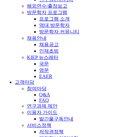
해외연수/출장보고
방문학자 프로그램
프로그램 소개
역대 방문학자
방문학자 커뮤니티
채용안내
채용공고
인재초빙
KIEP 뉴스레터
국문
영문
EAER
고객마당
참여마당
Q&A
FAQ
연구과제 제안
이용자 가이드
발간물구독안내
서비스정책
저작권정책