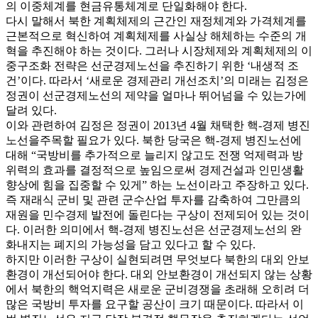
의 이중체계를 현금유통체계로 단일화해야 한다.
다시 말해서 북한 계획체제의 근간인 재정체계와 가격체계를
근본적으로 혁신하여 계획체제를 사실상 해체하는 수준의 개
혁을 추진해야 하는 것이다. 그러나 시장체제와 계획체제의 이
중구조화 전략은 선군경제노선을 추진하기 위한 ‘내생적 조
건’이다. 따라서 ‘새로운 경제관리 개선조치’의 미래는 김정은
정권이 선군경제노선의 제약을 얼마나 뛰어넘을 수 있는가에
달려 있다.
이와 관련하여 김정은 정권이 2013년 4월 채택한 핵-경제 병진
노선을주목할 필요가 있다. 북한 당국은 핵-경제 병진노선에
대해 “국방비를 추가적으로 늘리지 않고도 전쟁 억제력과 방
위력의 효과를 결정적으로 높임으로써 경제건설과 인민생활
향상에 힘을 집중할 수 있게” 하는 노선이라고 주장하고 있다.
즉 재래식 군비 및 관련 군수산업 투자를 감축하여 그만큼의
재원을 민수경제 발전에 돌린다는 구상이 전제되어 있는 것이
다. 이러한 의미에서 핵-경제 병진노선은 선군경제노선의 완
화내지는 폐지의 가능성을 담고 있다고 할 수 있다.
하지만 이러한 구상이 실현되려면 무엇보다 북한의 대외 안보
환경이 개선되어야 한다. 대외 안보환경이 개선되지 않는 상황
에서 북한의 핵억지력은 새로운 군비경쟁을 초래해 오히려 더
많은 국방비 투자를 요구할 공산이 크기 때문이다. 따라서 이