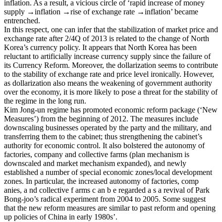
inflation. As a result, a vicious circle of ‘rapid increase of money
supply →inflation →rise of exchange rate →inflation’ became
entrenched.
In this respect, one can infer that the stabilization of market price and
exchange rate after 2/4Q of 2013 is related to the change of North
Korea’s currency policy. It appears that North Korea has been
reluctant to artificially increase currency supply since the failure of
its Currency Reform. Moreover, the dollarization seems to contribute
to the stability of exchange rate and price level ironically. However,
as dollarization also means the weakening of government authority
over the economy, it is more likely to pose a threat for the stability of
the regime in the long run.
Kim Jong-un regime has promoted economic reform package (‘New
Measures’) from the beginning of 2012. The measures include
downscaling businesses operated by the party and the military, and
transferring them to the cabinet; thus strengthening the cabinet’s
authority for economic control. It also bolstered the autonomy of
factories, company and collective farms (plan mechanism is
downscaled and market mechanism expanded), and newly
established a number of special economic zones/local development
zones. In particular, the increased autonomy of factories, comp
anies, a nd collective f arms c an b e regarded a s a revival of Park
Bong-joo’s radical experiment from 2004 to 2005. Some suggest
that the new reform measures are similar to past reform and opening
up policies of China in early 1980s’.