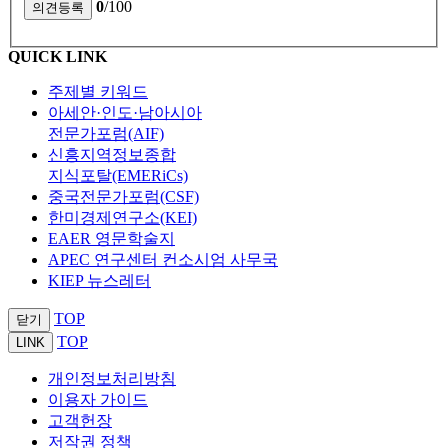
0
/100
QUICK LINK
주제별 키워드
아세안·인도·남아시아
전문가포럼(AIF)
신흥지역정보종합
지식포탈(EMERiCs)
중국전문가포럼(CSF)
한미경제연구소(KEI)
EAER 영문학술지
APEC 연구센터 컨소시엄 사무국
KIEP 뉴스레터
TOP
닫기
TOP
LINK
개인정보처리방침
이용자 가이드
고객헌장
저작권 정책