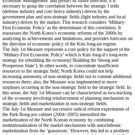
Economic Management’ and predict its future direction, it is
necessary to grasp the correlation between the strategic f ields
(defense industry and core heavy industry) driven by the
government plan and non-strategic fields (light industry and local
industry) driven by the market. This research considers ‘Military-
First Economic Policy’ as the determinant of this correlation. It
reassesses the North Korea’s economic reforms of the 2000s by
analyzing its achievements and limitations, and provides forecasts on
the direction of economic policy of the Kim Jong-un regime.
The July 1st Measure represents a core policy for the support of the
‘Military-First Economic Policy’ which is Kim Jong-il’s long-term
strategy for rebuilding the economy(‘Building the Strong and
Prosperous State’). In other words, to concentrate insufficient
resources to the strategic field, North Korea could not help
increasing autonomy of non-strategic fields not to commit additional
resources there; also, the Measure was implemented to move
surpluses occurring in the non-strategic field to the strategic field. In
this sense, the July 1st Measure can be characterized as two-tracking
of the economy involving reinforcement of planning mechanism in
strategic fields and marketization in non-strategic fields.
The July 1st Measure and successive radical reform experiments of
the Park Bong-joo cabinet (2004~2005) intensified the
marketization of the North Korean economy by combining
institutionalization of the market mechanism with autochthonic
marketization from the ‘grassroots.’ However, this led to a problem