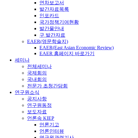
연차보고서
발간자료목록
인포카드
국가정책기여현황
발간물안내
구 발간자료
EAER(영문학술지)
EAER(East Asian Economic Review)
EAER 홈페이지 바로가기
세미나
전체세미나
국제회의
국내회의
전문가 초청간담회
연구원소식
공지사항
연구원동정
보도자료
언론속 KIEP
언론기고
언론인터뷰
연구원관련기사