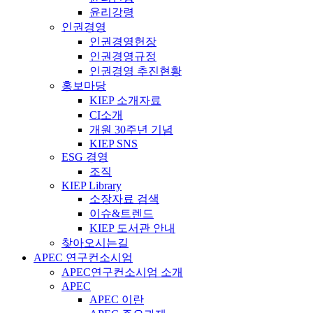
윤리강령
인권경영
인권경영헌장
인권경영규정
인권경영 추진현황
홍보마당
KIEP 소개자료
CI소개
개원 30주년 기념
KIEP SNS
ESG 경영
조직
KIEP Library
소장자료 검색
이슈&트렌드
KIEP 도서관 안내
찾아오시는길
APEC 연구컨소시엄
APEC연구컨소시엄 소개
APEC
APEC 이란