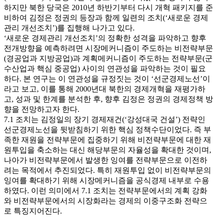
하지만 북한 당국은 2010년 하반기부터 다시 개혁 패키지를 준
비하여 김정은 정권의 등장과 함께 일련의 조치(‘새로운 경제
관리 개선조치’)를 집행해 나가고 있다.
‘새로운 경제관리 개선조치’의 정확한 성격을 파악하고 향후
전개방향을 예측하려면 시장메커니즘이 주도하는 비전략부문
(경공업과 지방공업)과 계획메커니즘이 주도하는 전략부문(군
수산업과 핵심 중공업) 사이의 연관성을 파악하는 것이 필요
하다. 본 연구는 이 연관성을 규정짓는 것이 ‘선군경제노선’이
라고 보고, 이를 통해 2000년대 북한의 경제개혁을 재평가하
고, 성과 및 한계를 분석한 후, 향후 김정은 정권의 경제정책 방
향을 전망하고자 한다.
7.1 조치는 김정일의 장기 경제재건(‘강성대국 건설’) 전략인
선군경제노선을 뒷받침하기 위한 핵심 정책수단이었다. 즉 부
족한 재원을 전략부문에 집중하기 위해 비전략부문에 대한 재
원투입을 축소하는 대신 해당부문의 자율성을 확대한 것이며,
나아가 비전략부문에서 발생한 잉여를 전략부문으로 이전하
려는 목적에서 추진되었다. 특히 재원투입 없이 비전략부문의
잉여를 확대하기 위해 시장메커니즘을 공식경제 내부로 수용
하였다. 이런 의미에서 7.1 조치는 전략부문에서의 계획 강화
와 비전략부문에서의 시장화라는 경제의 이중구조화 전략으
로 특징지어진다.