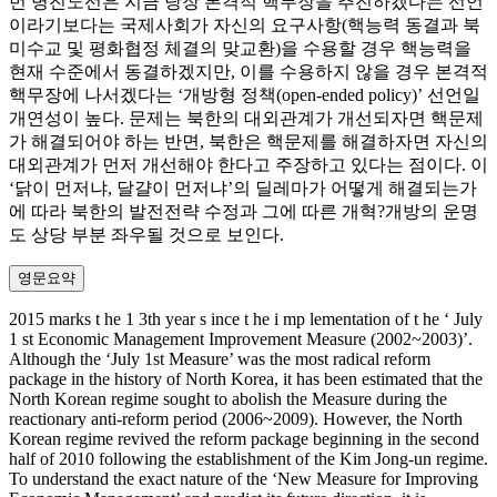
번 병진노선은 지금 당장 본격적 핵무장을 추진하겠다는 선언
이라기보다는 국제사회가 자신의 요구사항(핵능력 동결과 북
미수교 및 평화협정 체결의 맞교환)을 수용할 경우 핵능력을
현재 수준에서 동결하겠지만, 이를 수용하지 않을 경우 본격적
핵무장에 나서겠다는 ‘개방형 정책(open-ended policy)’ 선언일
개연성이 높다. 문제는 북한의 대외관계가 개선되자면 핵문제
가 해결되어야 하는 반면, 북한은 핵문제를 해결하자면 자신의
대외관계가 먼저 개선해야 한다고 주장하고 있다는 점이다. 이
‘닭이 먼저냐, 달걀이 먼저냐’의 딜레마가 어떻게 해결되는가
에 따라 북한의 발전전략 수정과 그에 따른 개혁?개방의 운명
도 상당 부분 좌우될 것으로 보인다.
영문요약
2015 marks t he 1 3th year s ince t he i mp lementation of t he ‘ July
1 st Economic Management Improvement Measure (2002~2003)’.
Although the ‘July 1st Measure’ was the most radical reform
package in the history of North Korea, it has been estimated that the
North Korean regime sought to abolish the Measure during the
reactionary anti-reform period (2006~2009). However, the North
Korean regime revived the reform package beginning in the second
half of 2010 following the establishment of the Kim Jong-un regime.
To understand the exact nature of the ‘New Measure for Improving