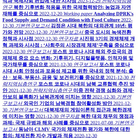
석과 국제사회 편입에 대한 시사점
2023-12-29
전략지역심층
연구
북한 기후변화 적응을 위한 국제협력방안: 농업과 자연
재해를 중심으로
2022-12-20
Working paper
Analyzing DPRK's
Food Supply and Demand Condition with Food Culture
2022-
12-30
기본연구보고서
김정은 시대 북한의 대외관계 10년: 평
가와 전망
2022-12-30
기본연구보고서
중국 도시의 녹색전환
정책과 시사점
2022-12-30
연구자료
시진핑 3기의 경제체제 개
혁 과제와 시사점 : ‘사회주의 시장경제 체제’구축을 중심으로
2022-12-30
연구보고서
포스트 코로나 시대 해외 주요국의 경
제체제 중요 요소 변화: 기후위기, 디지털플랫폼, 인적자원 및
국가채무를 중심으로
2021-12-30
연구보고서
포스트 코로나
시대 사회 안정성과 포용성 제고를 위한 국내외 정책 분석: 출
산ㆍ보육, 부동산, 금융 및 보건위기를 중심으로
2021-12-30
전
략지역심층연구
포스트 코로나 시대의 남북 교류협력 추진 방
안
2021-12-30
전략지역심층연구
미중 전략 경쟁 심화와 경제·
안보의 블록화가 남북관계에 미치는 영향
2021-12-30
기본연
구보고서
외국인 기업의 남북경협 참여활성화 방안
2021-12-
30
기본연구보고서
대북제재의 게임이론적 접근과 북한경제
에 미치는 영향
2021-12-30
연구자료
북한 대외 채무의 쟁점과
과제: 국제 규범과 해외 사례를 중심으로
2021-07-08
기본연구
보고서
동남아 CLMV 국가의 체제전환 평가와 북한에 대한
함의: 체제전환 지수 개발과 적용
2020-12-30