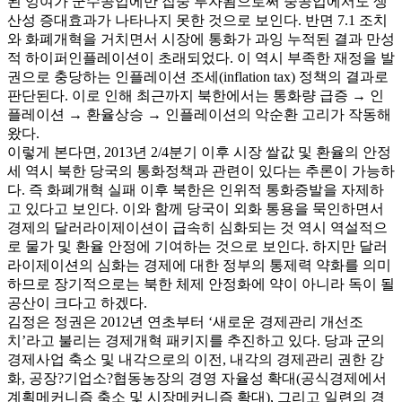
된 잉여가 군수공업에만 집중 투자됨으로써 중공업에서도 생
산성 증대효과가 나타나지 못한 것으로 보인다. 반면 7.1 조치
와 화폐개혁을 거치면서 시장에 통화가 과잉 누적된 결과 만성
적 하이퍼인플레이션이 초래되었다. 이 역시 부족한 재정을 발
권으로 충당하는 인플레이션 조세(inflation tax) 정책의 결과로
판단된다. 이로 인해 최근까지 북한에서는 통화량 급증 → 인
플레이션 → 환율상승 → 인플레이션의 악순환 고리가 작동해
왔다.
이렇게 본다면, 2013년 2/4분기 이후 시장 쌀값 및 환율의 안정
세 역시 북한 당국의 통화정책과 관련이 있다는 추론이 가능하
다. 즉 화폐개혁 실패 이후 북한은 인위적 통화증발을 자제하
고 있다고 보인다. 이와 함께 당국이 외화 통용을 묵인하면서
경제의 달러라이제이션이 급속히 심화되는 것 역시 역설적으
로 물가 및 환율 안정에 기여하는 것으로 보인다. 하지만 달러
라이제이션의 심화는 경제에 대한 정부의 통제력 약화를 의미
하므로 장기적으로는 북한 체제 안정화에 약이 아니라 독이 될
공산이 크다고 하겠다.
김정은 정권은 2012년 연초부터 ‘새로운 경제관리 개선조
치’라고 불리는 경제개혁 패키지를 추진하고 있다. 당과 군의
경제사업 축소 및 내각으로의 이전, 내각의 경제관리 권한 강
화, 공장?기업소?협동농장의 경영 자율성 확대(공식경제에서
계획메커니즘 축소 및 시장메커니즘 확대), 그리고 일련의 경