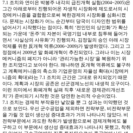
7.1 조치와 연이은 박봉주 내각의 급진개혁 실험(2004~2005)은
그간 아래로부터 진행되어온 자생적 시장화에 제도로서의 시
장메커니즘을 결합함으로써 북한경제의 시장화를 심화시켰
다. 문제는 시장화가 어느 순간부터 당국이 디자인한 범위를
넘어서기 시작했다는 점이다. 특히 ‘전인민의 상인화’가 확산
되는 가운데 ‘돈주’의 자본이 국영기업 내부로 침투해 들어가
면서 ‘사실상의 사유화’가 진행되자, 김정일의 승인 아래 시장
억제를 위한 反개혁 역류(2006~2009)가 발생하였다. 그리고 그
정점에서 2009년 말 화폐개혁이 추진되었다. 그러나 이는 시장
메커니즘의 폐지가 아니라 ‘관리가능한 시장’을 복원하기 위
한 조치였다고 보아야 한다. 왜냐하면 反개혁 역류에도 불구하
고 계획메커니즘의 축소와 기업운영의 자율성 확대(시장메커
니즘의 확대)라는 7.1 조치의 근간은 그대로 유지되었기 때문
이다. 계획과 시장의 공존은 선군경제노선의 내생적 요구이다.
이런 의미에서 화폐개혁 실패 직후 ‘새로운 경제관리개선조
치’가 준비되기 시작한 것은 당연한 논리적 수순이었다.
7.1 조치는 경제적 부작용만 낳았을 뿐 그 성과는 미약했던 것
으로 보인다. 우선 군수공업을 제외하면 전략부문, 비전략부문
을 가릴 것 없이 생산성 증대효과가 거의 나타나지 않았다. 비
전략부문에서 과도한 착취가 발생함으로써 경제개혁에도 불
구하고 이 부문에서 생산성 증대효과가 나타나지 못했고, 착취