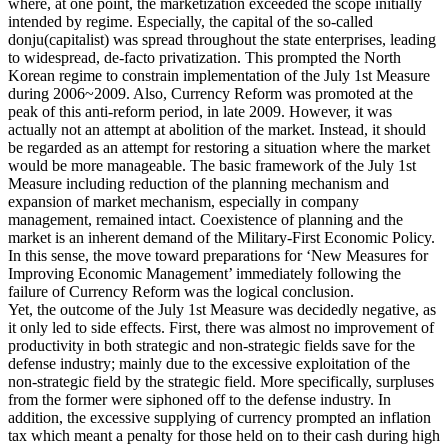
where, at one point, the marketization exceeded the scope initially
intended by regime. Especially, the capital of the so-called
donju(capitalist) was spread throughout the state enterprises, leading
to widespread, de-facto privatization. This prompted the North
Korean regime to constrain implementation of the July 1st Measure
during 2006~2009. Also, Currency Reform was promoted at the
peak of this anti-reform period, in late 2009. However, it was
actually not an attempt at abolition of the market. Instead, it should
be regarded as an attempt for restoring a situation where the market
would be more manageable. The basic framework of the July 1st
Measure including reduction of the planning mechanism and
expansion of market mechanism, especially in company
management, remained intact. Coexistence of planning and the
market is an inherent demand of the Military-First Economic Policy.
In this sense, the move toward preparations for ‘New Measures for
Improving Economic Management’ immediately following the
failure of Currency Reform was the logical conclusion.
Yet, the outcome of the July 1st Measure was decidedly negative, as
it only led to side effects. First, there was almost no improvement of
productivity in both strategic and non-strategic fields save for the
defense industry; mainly due to the excessive exploitation of the
non-strategic field by the strategic field. More specifically, surpluses
from the former were siphoned off to the defense industry. In
addition, the excessive supplying of currency prompted an inflation
tax which meant a penalty for those held on to their cash during high