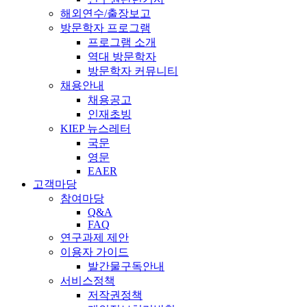
해외연수/출장보고
방문학자 프로그램
프로그램 소개
역대 방문학자
방문학자 커뮤니티
채용안내
채용공고
인재초빙
KIEP 뉴스레터
국문
영문
EAER
고객마당
참여마당
Q&A
FAQ
연구과제 제안
이용자 가이드
발간물구독안내
서비스정책
저작권정책