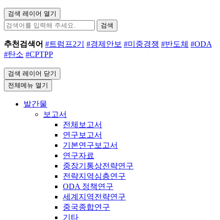
검색 레이어 열기
검색
추천검색어
#트럼프2기
#경제안보
#미중경쟁
#반도체
#ODA
#탄소
#CPTPP
검색 레이어 닫기
전체메뉴 열기
발간물
보고서
전체보고서
연구보고서
기본연구보고서
연구자료
중장기통상전략연구
전략지역심층연구
ODA 정책연구
세계지역전략연구
중국종합연구
기타