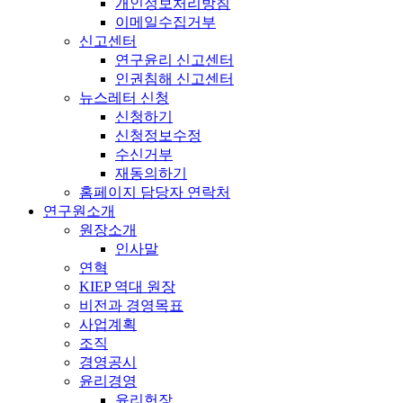
개인정보처리방침
이메일수집거부
신고센터
연구윤리 신고센터
인권침해 신고센터
뉴스레터 신청
신청하기
신청정보수정
수신거부
재동의하기
홈페이지 담당자 연락처
연구원소개
원장소개
인사말
연혁
KIEP 역대 원장
비전과 경영목표
사업계획
조직
경영공시
윤리경영
윤리헌장