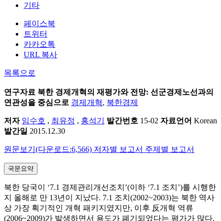
기타
페이스북
트위터
카카오톡
URL 복사
목록으로
연구자료
북한 경제개혁의 재평가와 전망: 선군경제노선과의
연관성을 중심으로
경제개혁
,
북한경제
저자
임수호
,
최유정
,
홍석기
발간번호
15-02
자료언어
Korean
발간일
2015.12.30
원문보기(다운로드:6,566)
저자별 보고서
주제별 보고서
국문요약
북한 당국이 ‘7.1 경제관리개선조치’(이하 ‘7.1 조치’)를 시행한
지 올해로 만 13년이 지났다. 7.1 조치(2002~2003)는 북한 역사
상 가장 획기적인 개혁 패키지였지만, 이후 反개혁 역류
(2006~2009)가 발생하면서 용도가 폐기되었다는 평가가 많다.