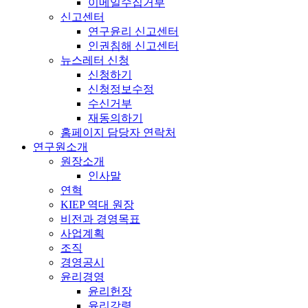
이메일수집거부
신고센터
연구윤리 신고센터
인권침해 신고센터
뉴스레터 신청
신청하기
신청정보수정
수신거부
재동의하기
홈페이지 담당자 연락처
연구원소개
원장소개
인사말
연혁
KIEP 역대 원장
비전과 경영목표
사업계획
조직
경영공시
윤리경영
윤리헌장
윤리강령