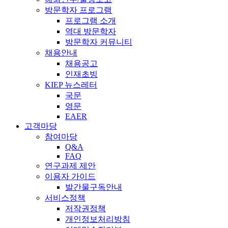
방문학자 프로그램
프로그램 소개
역대 방문학자
방문학자 커뮤니티
채용안내
채용공고
인재초빙
KIEP 뉴스레터
국문
영문
EAER
고객마당
참여마당
Q&A
FAQ
연구과제 제안
이용자 가이드
발간물구독안내
서비스정책
저작권정책
개인정보처리방침