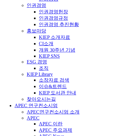
인권경영
인권경영헌장
인권경영규정
인권경영 추진현황
홍보마당
KIEP 소개자료
CI소개
개원 30주년 기념
KIEP SNS
ESG 경영
조직
KIEP Library
소장자료 검색
이슈&트렌드
KIEP 도서관 안내
찾아오시는길
APEC 연구컨소시엄
APEC연구컨소시엄 소개
APEC
APEC 이란
APEC 주요과제