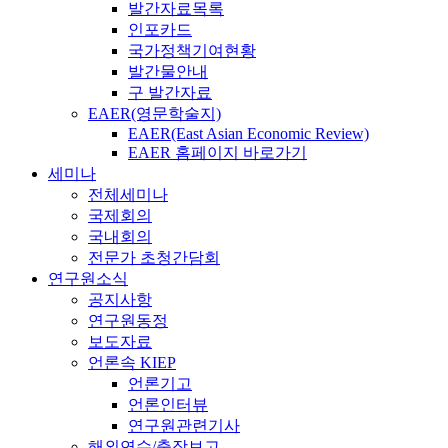
발간자료목록
인포카드
국가정책기여현황
발간물안내
구 발간자료
EAER(영문학술지)
EAER(East Asian Economic Review)
EAER 홈페이지 바로가기
세미나
전체세미나
국제회의
국내회의
전문가 초청간담회
연구원소식
공지사항
연구원동정
보도자료
언론속 KIEP
언론기고
언론인터뷰
연구원관련기사
해외연수/출장보고