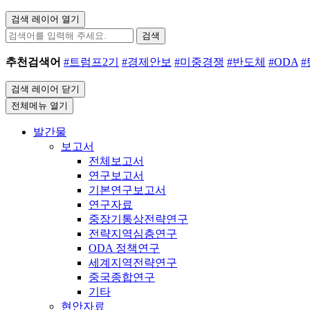
검색 레이어 열기
검색
추천검색어
#트럼프2기
#경제안보
#미중경쟁
#반도체
#ODA
검색 레이어 닫기
전체메뉴 열기
발간물
보고서
전체보고서
연구보고서
기본연구보고서
연구자료
중장기통상전략연구
전략지역심층연구
ODA 정책연구
세계지역전략연구
중국종합연구
기타
현안자료