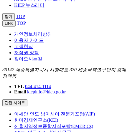
KIEP 뉴스레터
TOP
닫기
TOP
LINK
개인정보처리방침
이용자 가이드
고객헌장
저작권 정책
찾아오시는길
30147 세종특별자치시 시청대로 370 세종국책연구단지 경제
정책동
TEL
044-414-1114
Email
kiepinfo@kiep.go.kr
관련 사이트
아세안·인도·남아시아 전문가포럼(AIF)
한미경제연구소(KEI)
신흥지역정보종합지식포탈(EMERiCs)