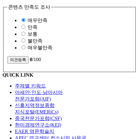
콘텐츠 만족도 조사
매우만족
만족
보통
불만족
매우불만족
0
/100
QUICK LINK
주제별 키워드
아세안·인도·남아시아
전문가포럼(AIF)
신흥지역정보종합
지식포탈(EMERiCs)
중국전문가포럼(CSF)
한미경제연구소(KEI)
EAER 영문학술지
APEC 연구센터 컨소시엄 사무국