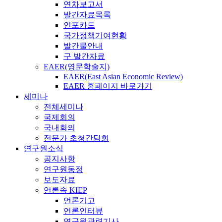
연차보고서
발간자료목록
인포카드
국가정책기여현황
발간물안내
구 발간자료
EAER(영문학술지)
EAER(East Asian Economic Review)
EAER 홈페이지 바로가기
세미나
전체세미나
국제회의
국내회의
전문가 초청간담회
연구원소식
공지사항
연구원동정
보도자료
언론속 KIEP
언론기고
언론인터뷰
연구원관련기사