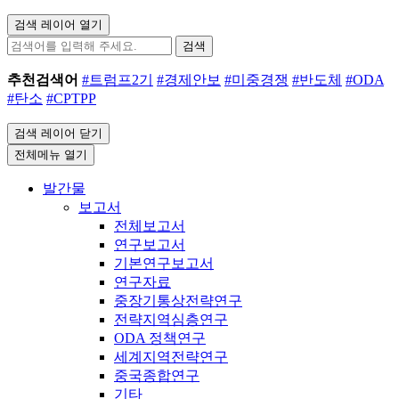
검색 레이어 열기
검색
추천검색어
#트럼프2기
#경제안보
#미중경쟁
#반도체
#ODA
#탄소
#CPTPP
검색 레이어 닫기
전체메뉴 열기
발간물
보고서
전체보고서
연구보고서
기본연구보고서
연구자료
중장기통상전략연구
전략지역심층연구
ODA 정책연구
세계지역전략연구
중국종합연구
기타