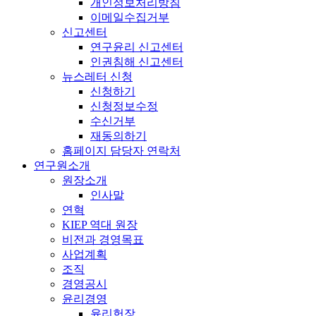
개인정보처리방침
이메일수집거부
신고센터
연구윤리 신고센터
인권침해 신고센터
뉴스레터 신청
신청하기
신청정보수정
수신거부
재동의하기
홈페이지 담당자 연락처
연구원소개
원장소개
인사말
연혁
KIEP 역대 원장
비전과 경영목표
사업계획
조직
경영공시
윤리경영
윤리헌장