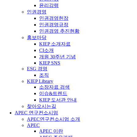
윤리강령
인권경영
인권경영헌장
인권경영규정
인권경영 추진현황
홍보마당
KIEP 소개자료
CI소개
개원 30주년 기념
KIEP SNS
ESG 경영
조직
KIEP Library
소장자료 검색
이슈&트렌드
KIEP 도서관 안내
찾아오시는길
APEC 연구컨소시엄
APEC연구컨소시엄 소개
APEC
APEC 이란