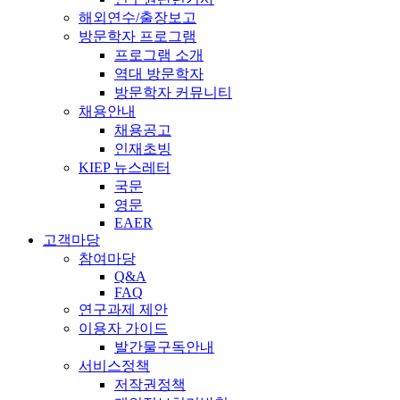
해외연수/출장보고
방문학자 프로그램
프로그램 소개
역대 방문학자
방문학자 커뮤니티
채용안내
채용공고
인재초빙
KIEP 뉴스레터
국문
영문
EAER
고객마당
참여마당
Q&A
FAQ
연구과제 제안
이용자 가이드
발간물구독안내
서비스정책
저작권정책