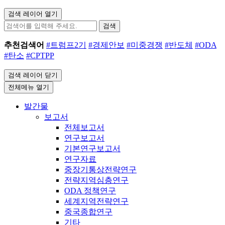
검색 레이어 열기
검색
추천검색어
#트럼프2기
#경제안보
#미중경쟁
#반도체
#ODA
#탄소
#CPTPP
검색 레이어 닫기
전체메뉴 열기
발간물
보고서
전체보고서
연구보고서
기본연구보고서
연구자료
중장기통상전략연구
전략지역심층연구
ODA 정책연구
세계지역전략연구
중국종합연구
기타