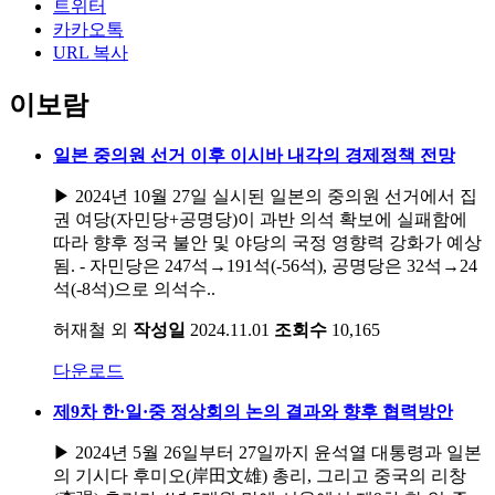
트위터
카카오톡
URL 복사
이보람
일본 중의원 선거 이후 이시바 내각의 경제정책 전망
▶ 2024년 10월 27일 실시된 일본의 중의원 선거에서 집
권 여당(자민당+공명당)이 과반 의석 확보에 실패함에
따라 향후 정국 불안 및 야당의 국정 영향력 강화가 예상
됨. - 자민당은 247석→191석(-56석), 공명당은 32석→24
석(-8석)으로 의석수..
허재철 외
작성일
2024.11.01
조회수
10,165
다운로드
제9차 한·일·중 정상회의 논의 결과와 향후 협력방안
▶ 2024년 5월 26일부터 27일까지 윤석열 대통령과 일본
의 기시다 후미오(岸田文雄) 총리, 그리고 중국의 리창