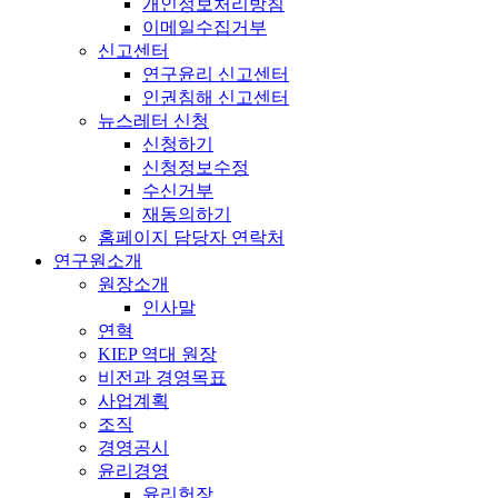
개인정보처리방침
이메일수집거부
신고센터
연구윤리 신고센터
인권침해 신고센터
뉴스레터 신청
신청하기
신청정보수정
수신거부
재동의하기
홈페이지 담당자 연락처
연구원소개
원장소개
인사말
연혁
KIEP 역대 원장
비전과 경영목표
사업계획
조직
경영공시
윤리경영
윤리헌장