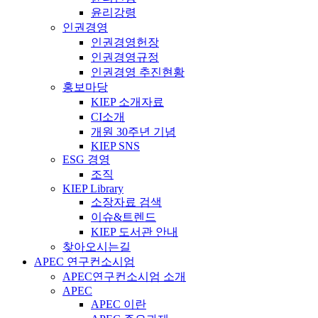
윤리강령
인권경영
인권경영헌장
인권경영규정
인권경영 추진현황
홍보마당
KIEP 소개자료
CI소개
개원 30주년 기념
KIEP SNS
ESG 경영
조직
KIEP Library
소장자료 검색
이슈&트렌드
KIEP 도서관 안내
찾아오시는길
APEC 연구컨소시엄
APEC연구컨소시엄 소개
APEC
APEC 이란