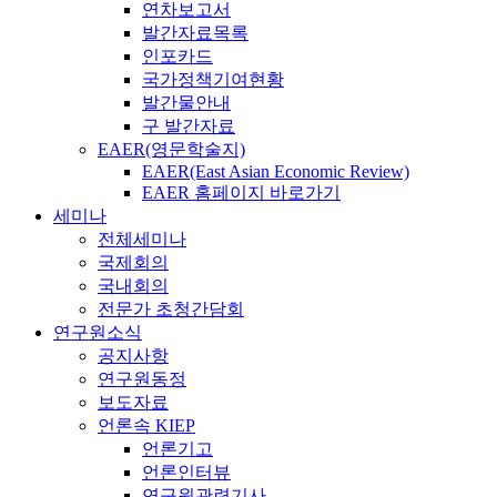
연차보고서
발간자료목록
인포카드
국가정책기여현황
발간물안내
구 발간자료
EAER(영문학술지)
EAER(East Asian Economic Review)
EAER 홈페이지 바로가기
세미나
전체세미나
국제회의
국내회의
전문가 초청간담회
연구원소식
공지사항
연구원동정
보도자료
언론속 KIEP
언론기고
언론인터뷰
연구원관련기사