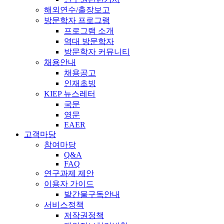
해외연수/출장보고
방문학자 프로그램
프로그램 소개
역대 방문학자
방문학자 커뮤니티
채용안내
채용공고
인재초빙
KIEP 뉴스레터
국문
영문
EAER
고객마당
참여마당
Q&A
FAQ
연구과제 제안
이용자 가이드
발간물구독안내
서비스정책
저작권정책