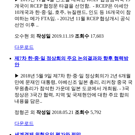
개국이 RCEP 협정문 타결을 선언함. - RCEP은 아세안
10개국과 한·중·일, 호주, 뉴질랜드, 인도 등 16개국이 참
여하는 메가 FTA임. - 2012년 11월 RCEP 협상개시 공식
선언 이후 ..
오수현 외
작성일
2019.11.19
조회수
17,603
다운로드
제7차 한·중·일 정상회의 주요 논의결과와 향후 협력방
안
▶ 2018년 5월 9일 제7차 한·중·일 정상회의가 2년 6개월
만에 문재인 대통령, 아베신조 일본 총리, 리커창 중국 국
무원총리가 참석한 가운데 일본 도쿄에서 개최됨. - 3국
정상은 3국간 협력, 지역 및 국제현안에 대한 주요 합의
내용을 담은..
정형곤 외
작성일
2018.05.21
조회수
5,792
다운로드
세계경제 위험요인 평가와 전망