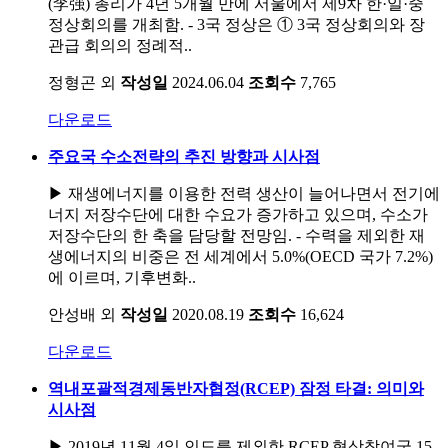
(李强) 총리가 4년 5개월 만에 서울에서 제9차 한·일·중
정상회의를 개최함. - 3국 정상은 ① 3국 정상회의와 장
관급 회의의 정례적..
정형곤 외
작성일
2024.06.04
조회수
7,765
다운로드
주요국 수소전략의 추진 방향과 시사점
▶ 재생에너지를 이용한 전력 생산이 늘어나면서 전기에
너지 저장수단에 대한 수요가 증가하고 있으며, 수소가
저장수단의 한 축을 담당할 전망임. - 수력을 제외한 재
생에너지의 비중은 전 세계에서 5.0%(OECD 국가 7.2%)
에 이르며, 기후변화..
안성배 외
작성일
2020.08.19
조회수
16,624
다운로드
역내포괄적경제동반자협정(RCEP) 잠정 타결: 의미와
시사점
▶ 2019년 11월 4일 인도를 제외한 RCEP 협상참여국 15