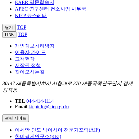
EAER 영문학술지
APEC 연구센터 컨소시엄 사무국
KIEP 뉴스레터
TOP
닫기
TOP
LINK
개인정보처리방침
이용자 가이드
고객헌장
저작권 정책
찾아오시는길
30147 세종특별자치시 시청대로 370 세종국책연구단지 경제
정책동
TEL
044-414-1114
Email
kiepinfo@kiep.go.kr
관련 사이트
아세안·인도·남아시아 전문가포럼(AIF)
한미경제연구소(KEI)