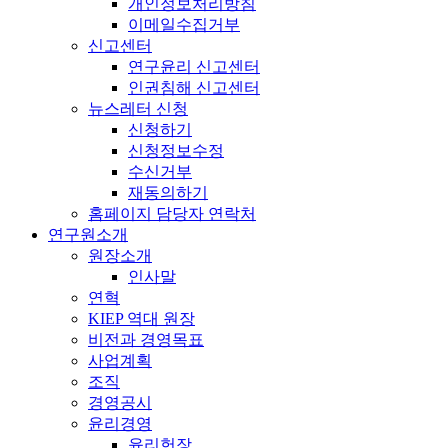
개인정보처리방침
이메일수집거부
신고센터
연구윤리 신고센터
인권침해 신고센터
뉴스레터 신청
신청하기
신청정보수정
수신거부
재동의하기
홈페이지 담당자 연락처
연구원소개
원장소개
인사말
연혁
KIEP 역대 원장
비전과 경영목표
사업계획
조직
경영공시
윤리경영
윤리헌장