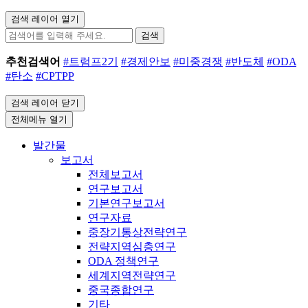
검색 레이어 열기
검색
추천검색어
#트럼프2기
#경제안보
#미중경쟁
#반도체
#ODA
#탄소
#CPTPP
검색 레이어 닫기
전체메뉴 열기
발간물
보고서
전체보고서
연구보고서
기본연구보고서
연구자료
중장기통상전략연구
전략지역심층연구
ODA 정책연구
세계지역전략연구
중국종합연구
기타