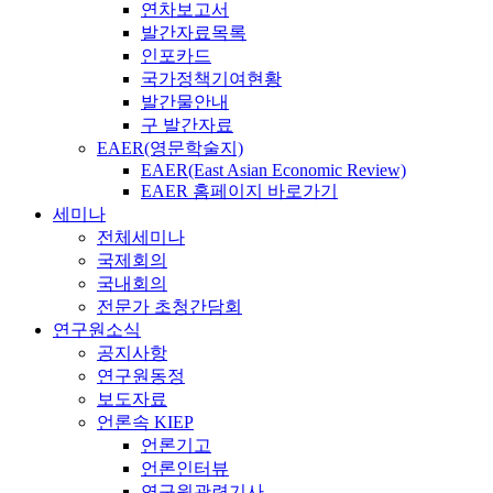
연차보고서
발간자료목록
인포카드
국가정책기여현황
발간물안내
구 발간자료
EAER(영문학술지)
EAER(East Asian Economic Review)
EAER 홈페이지 바로가기
세미나
전체세미나
국제회의
국내회의
전문가 초청간담회
연구원소식
공지사항
연구원동정
보도자료
언론속 KIEP
언론기고
언론인터뷰
연구원관련기사