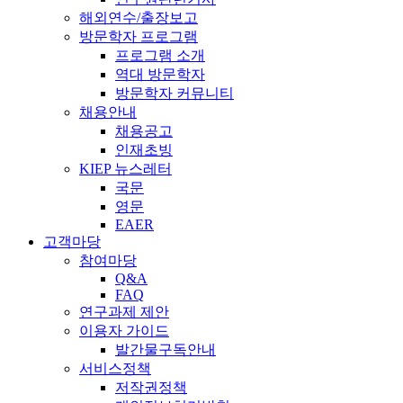
해외연수/출장보고
방문학자 프로그램
프로그램 소개
역대 방문학자
방문학자 커뮤니티
채용안내
채용공고
인재초빙
KIEP 뉴스레터
국문
영문
EAER
고객마당
참여마당
Q&A
FAQ
연구과제 제안
이용자 가이드
발간물구독안내
서비스정책
저작권정책