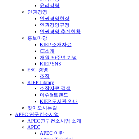
윤리강령
인권경영
인권경영헌장
인권경영규정
인권경영 추진현황
홍보마당
KIEP 소개자료
CI소개
개원 30주년 기념
KIEP SNS
ESG 경영
조직
KIEP Library
소장자료 검색
이슈&트렌드
KIEP 도서관 안내
찾아오시는길
APEC 연구컨소시엄
APEC연구컨소시엄 소개
APEC
APEC 이란