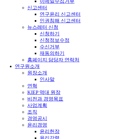
이메일수집거부
신고센터
연구윤리 신고센터
인권침해 신고센터
뉴스레터 신청
신청하기
신청정보수정
수신거부
재동의하기
홈페이지 담당자 연락처
연구원소개
원장소개
인사말
연혁
KIEP 역대 원장
비전과 경영목표
사업계획
조직
경영공시
윤리경영
윤리헌장
윤리강령