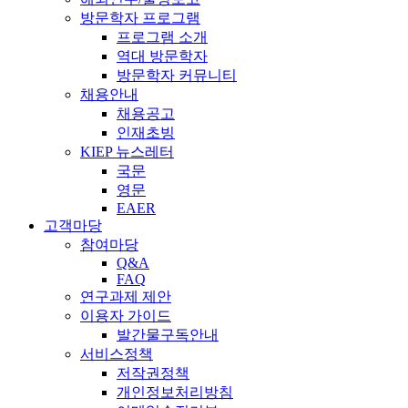
방문학자 프로그램
프로그램 소개
역대 방문학자
방문학자 커뮤니티
채용안내
채용공고
인재초빙
KIEP 뉴스레터
국문
영문
EAER
고객마당
참여마당
Q&A
FAQ
연구과제 제안
이용자 가이드
발간물구독안내
서비스정책
저작권정책
개인정보처리방침