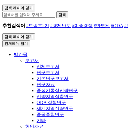
검색 레이어 열기
검색
추천검색어
#트럼프2기
#경제안보
#미중경쟁
#반도체
#ODA
검색 레이어 닫기
전체메뉴 열기
발간물
보고서
전체보고서
연구보고서
기본연구보고서
연구자료
중장기통상전략연구
전략지역심층연구
ODA 정책연구
세계지역전략연구
중국종합연구
기타
현안자료