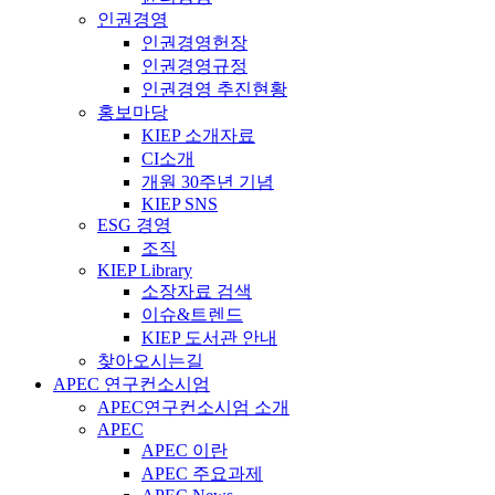
인권경영
인권경영헌장
인권경영규정
인권경영 추진현황
홍보마당
KIEP 소개자료
CI소개
개원 30주년 기념
KIEP SNS
ESG 경영
조직
KIEP Library
소장자료 검색
이슈&트렌드
KIEP 도서관 안내
찾아오시는길
APEC 연구컨소시엄
APEC연구컨소시엄 소개
APEC
APEC 이란
APEC 주요과제