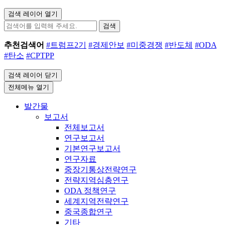
검색 레이어 열기
검색
추천검색어
#트럼프2기
#경제안보
#미중경쟁
#반도체
#ODA
#탄소
#CPTPP
검색 레이어 닫기
전체메뉴 열기
발간물
보고서
전체보고서
연구보고서
기본연구보고서
연구자료
중장기통상전략연구
전략지역심층연구
ODA 정책연구
세계지역전략연구
중국종합연구
기타