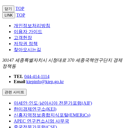
TOP
닫기
TOP
LINK
개인정보처리방침
이용자 가이드
고객헌장
저작권 정책
찾아오시는길
30147 세종특별자치시 시청대로 370 세종국책연구단지 경제
정책동
TEL
044-414-1114
Email
kiepinfo@kiep.go.kr
관련 사이트
아세안·인도·남아시아 전문가포럼(AIF)
한미경제연구소(KEI)
신흥지역정보종합지식포탈(EMERiCs)
APEC 연구컨소시엄 사무국
중국전문가포럼(CSF)