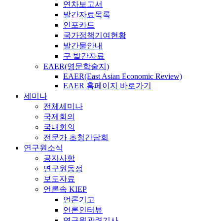
연차보고서
발간자료목록
인포카드
국가정책기여현황
발간물안내
구 발간자료
EAER(영문학술지)
EAER(East Asian Economic Review)
EAER 홈페이지 바로가기
세미나
전체세미나
국제회의
국내회의
전문가 초청간담회
연구원소식
공지사항
연구원동정
보도자료
언론속 KIEP
언론기고
언론인터뷰
연구원관련기사