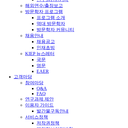
해외연수/출장보고
방문학자 프로그램
프로그램 소개
역대 방문학자
방문학자 커뮤니티
채용안내
채용공고
인재초빙
KIEP 뉴스레터
국문
영문
EAER
고객마당
참여마당
Q&A
FAQ
연구과제 제안
이용자 가이드
발간물구독안내
서비스정책
저작권정책