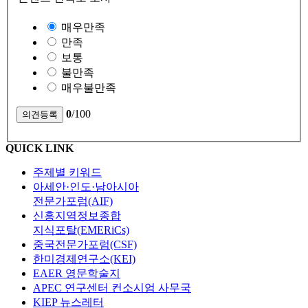
매우만족
만족
보통
불만족
매우불만족
0
/100
QUICK LINK
주제별 키워드
아세안·인도·남아시아
전문가포럼(AIF)
신흥지역정보종합
지식포탈(EMERiCs)
중국전문가포럼(CSF)
한미경제연구소(KEI)
EAER 영문학술지
APEC 연구센터 컨소시엄 사무국
KIEP 뉴스레터