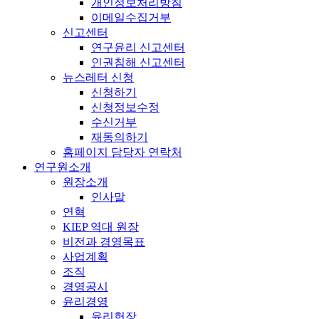
개인정보처리방침
이메일수집거부
신고센터
연구윤리 신고센터
인권침해 신고센터
뉴스레터 신청
신청하기
신청정보수정
수신거부
재동의하기
홈페이지 담당자 연락처
연구원소개
원장소개
인사말
연혁
KIEP 역대 원장
비전과 경영목표
사업계획
조직
경영공시
윤리경영
윤리헌장