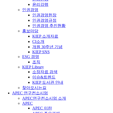
윤리강령
인권경영
인권경영헌장
인권경영규정
인권경영 추진현황
홍보마당
KIEP 소개자료
CI소개
개원 30주년 기념
KIEP SNS
ESG 경영
조직
KIEP Library
소장자료 검색
이슈&트렌드
KIEP 도서관 안내
찾아오시는길
APEC 연구컨소시엄
APEC연구컨소시엄 소개
APEC
APEC 이란