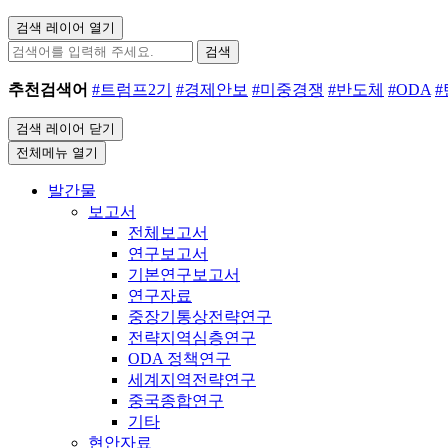
검색 레이어 열기
검색
추천검색어
#트럼프2기
#경제안보
#미중경쟁
#반도체
#ODA
검색 레이어 닫기
전체메뉴 열기
발간물
보고서
전체보고서
연구보고서
기본연구보고서
연구자료
중장기통상전략연구
전략지역심층연구
ODA 정책연구
세계지역전략연구
중국종합연구
기타
현안자료