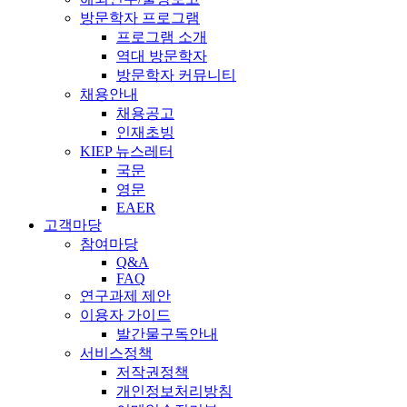
방문학자 프로그램
프로그램 소개
역대 방문학자
방문학자 커뮤니티
채용안내
채용공고
인재초빙
KIEP 뉴스레터
국문
영문
EAER
고객마당
참여마당
Q&A
FAQ
연구과제 제안
이용자 가이드
발간물구독안내
서비스정책
저작권정책
개인정보처리방침