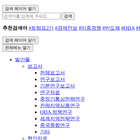
검색 레이어 열기
검색
추천검색어
#트럼프2기
#경제안보
#미중경쟁
#반도체
#ODA
검색 레이어 닫기
전체메뉴 열기
발간물
보고서
전체보고서
연구보고서
기본연구보고서
연구자료
중장기통상전략연구
전략지역심층연구
ODA 정책연구
세계지역전략연구
중국종합연구
기타
현안자료