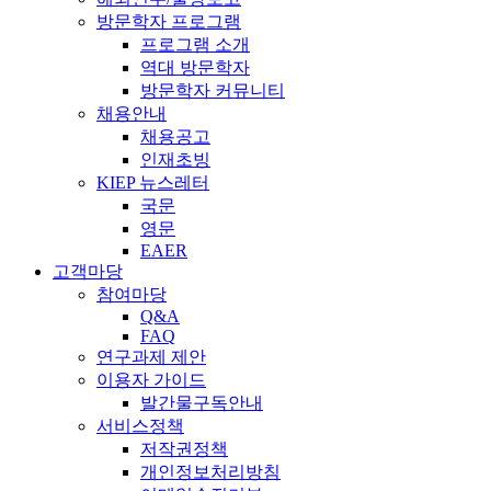
방문학자 프로그램
프로그램 소개
역대 방문학자
방문학자 커뮤니티
채용안내
채용공고
인재초빙
KIEP 뉴스레터
국문
영문
EAER
고객마당
참여마당
Q&A
FAQ
연구과제 제안
이용자 가이드
발간물구독안내
서비스정책
저작권정책
개인정보처리방침