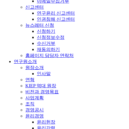
이메일수집거부
신고센터
연구윤리 신고센터
인권침해 신고센터
뉴스레터 신청
신청하기
신청정보수정
수신거부
재동의하기
홈페이지 담당자 연락처
연구원소개
원장소개
인사말
연혁
KIEP 역대 원장
비전과 경영목표
사업계획
조직
경영공시
윤리경영
윤리헌장
윤리강령