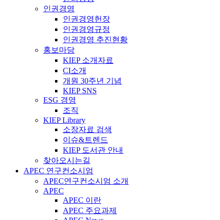
인권경영
인권경영헌장
인권경영규정
인권경영 추진현황
홍보마당
KIEP 소개자료
CI소개
개원 30주년 기념
KIEP SNS
ESG 경영
조직
KIEP Library
소장자료 검색
이슈&트렌드
KIEP 도서관 안내
찾아오시는길
APEC 연구컨소시엄
APEC연구컨소시엄 소개
APEC
APEC 이란
APEC 주요과제