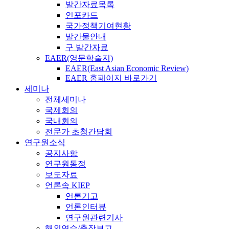
발간자료목록
인포카드
국가정책기여현황
발간물안내
구 발간자료
EAER(영문학술지)
EAER(East Asian Economic Review)
EAER 홈페이지 바로가기
세미나
전체세미나
국제회의
국내회의
전문가 초청간담회
연구원소식
공지사항
연구원동정
보도자료
언론속 KIEP
언론기고
언론인터뷰
연구원관련기사
해외연수/출장보고