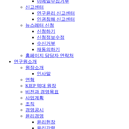
이메일수집거부
신고센터
연구윤리 신고센터
인권침해 신고센터
뉴스레터 신청
신청하기
신청정보수정
수신거부
재동의하기
홈페이지 담당자 연락처
연구원소개
원장소개
인사말
연혁
KIEP 역대 원장
비전과 경영목표
사업계획
조직
경영공시
윤리경영
윤리헌장
윤리강령