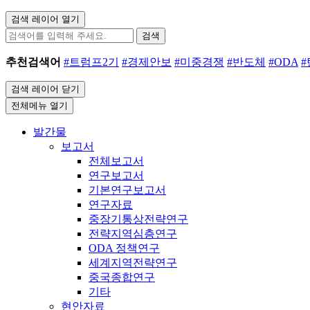
검색 레이어 열기
검색
추천검색어
#트럼프2기
#경제안보
#미중경쟁
#반도체
#ODA
검색 레이어 닫기
전체메뉴 열기
발간물
보고서
전체보고서
연구보고서
기본연구보고서
연구자료
중장기통상전략연구
전략지역심층연구
ODA 정책연구
세계지역전략연구
중국종합연구
기타
현안자료