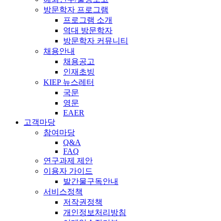
방문학자 프로그램
프로그램 소개
역대 방문학자
방문학자 커뮤니티
채용안내
채용공고
인재초빙
KIEP 뉴스레터
국문
영문
EAER
고객마당
참여마당
Q&A
FAQ
연구과제 제안
이용자 가이드
발간물구독안내
서비스정책
저작권정책
개인정보처리방침