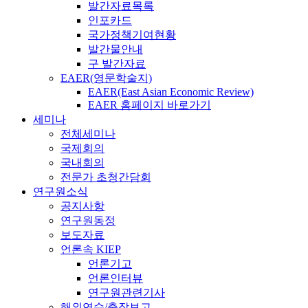
발간자료목록
인포카드
국가정책기여현황
발간물안내
구 발간자료
EAER(영문학술지)
EAER(East Asian Economic Review)
EAER 홈페이지 바로가기
세미나
전체세미나
국제회의
국내회의
전문가 초청간담회
연구원소식
공지사항
연구원동정
보도자료
언론속 KIEP
언론기고
언론인터뷰
연구원관련기사
해외연수/출장보고