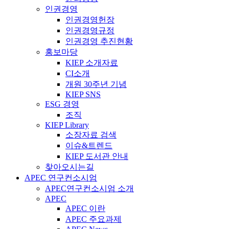
인권경영
인권경영헌장
인권경영규정
인권경영 추진현황
홍보마당
KIEP 소개자료
CI소개
개원 30주년 기념
KIEP SNS
ESG 경영
조직
KIEP Library
소장자료 검색
이슈&트렌드
KIEP 도서관 안내
찾아오시는길
APEC 연구컨소시엄
APEC연구컨소시엄 소개
APEC
APEC 이란
APEC 주요과제