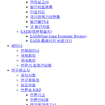
연차보고서
발간자료목록
인포카드
국가정책기여현황
발간물안내
구 발간자료
EAER(영문학술지)
EAER(East Asian Economic Review)
EAER 홈페이지 바로가기
세미나
전체세미나
국제회의
국내회의
전문가 초청간담회
연구원소식
공지사항
연구원동정
보도자료
언론속 KIEP
언론기고
언론인터뷰
연구원관련기사