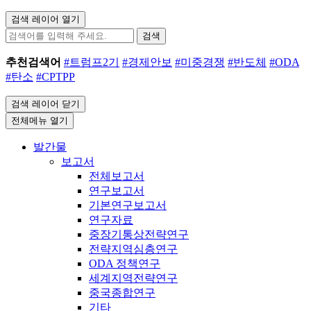
검색 레이어 열기
검색
추천검색어
#트럼프2기
#경제안보
#미중경쟁
#반도체
#ODA
#탄소
#CPTPP
검색 레이어 닫기
전체메뉴 열기
발간물
보고서
전체보고서
연구보고서
기본연구보고서
연구자료
중장기통상전략연구
전략지역심층연구
ODA 정책연구
세계지역전략연구
중국종합연구
기타