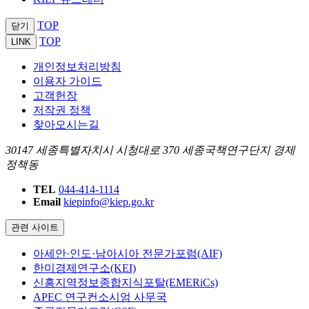
TOP
닫기
TOP
LINK
개인정보처리방침
이용자 가이드
고객헌장
저작권 정책
찾아오시는길
30147 세종특별자치시 시청대로 370 세종국책연구단지 경제
정책동
TEL
044-414-1114
Email
kiepinfo@kiep.go.kr
관련 사이트
아세안·인도·남아시아 전문가포럼(AIF)
한미경제연구소(KEI)
신흥지역정보종합지식포탈(EMERiCs)
APEC 연구컨소시엄 사무국