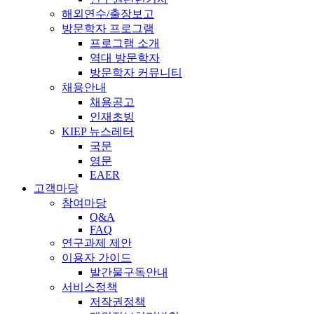
해외연수/출장보고
방문학자 프로그램
프로그램 소개
역대 방문학자
방문학자 커뮤니티
채용안내
채용공고
인재초빙
KIEP 뉴스레터
국문
영문
EAER
고객마당
참여마당
Q&A
FAQ
연구과제 제안
이용자 가이드
발간물구독안내
서비스정책
저작권정책