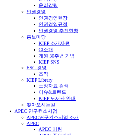
윤리강령
인권경영
인권경영헌장
인권경영규정
인권경영 추진현황
홍보마당
KIEP 소개자료
CI소개
개원 30주년 기념
KIEP SNS
ESG 경영
조직
KIEP Library
소장자료 검색
이슈&트렌드
KIEP 도서관 안내
찾아오시는길
APEC 연구컨소시엄
APEC연구컨소시엄 소개
APEC
APEC 이란