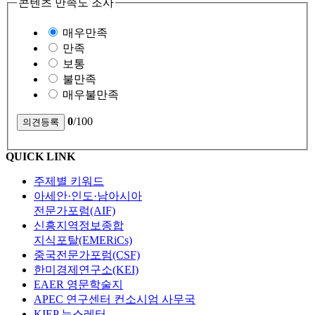
콘텐츠 만족도 조사
매우만족
만족
보통
불만족
매우불만족
0
/100
QUICK LINK
주제별 키워드
아세안·인도·남아시아
전문가포럼(AIF)
신흥지역정보종합
지식포탈(EMERiCs)
중국전문가포럼(CSF)
한미경제연구소(KEI)
EAER 영문학술지
APEC 연구센터 컨소시엄 사무국
KIEP 뉴스레터