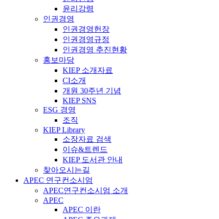
윤리강령
인권경영
인권경영헌장
인권경영규정
인권경영 추진현황
홍보마당
KIEP 소개자료
CI소개
개원 30주년 기념
KIEP SNS
ESG 경영
조직
KIEP Library
소장자료 검색
이슈&트렌드
KIEP 도서관 안내
찾아오시는길
APEC 연구컨소시엄
APEC연구컨소시엄 소개
APEC
APEC 이란