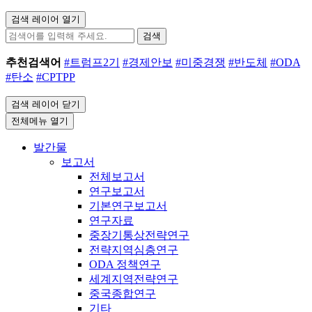
검색 레이어 열기
검색
추천검색어
#트럼프2기
#경제안보
#미중경쟁
#반도체
#ODA
#탄소
#CPTPP
검색 레이어 닫기
전체메뉴 열기
발간물
보고서
전체보고서
연구보고서
기본연구보고서
연구자료
중장기통상전략연구
전략지역심층연구
ODA 정책연구
세계지역전략연구
중국종합연구
기타