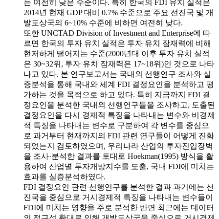
는 여전히 낮은 수준이다. 특히 한국의 FDI 유치 실적은
2014년 현재 GDP 대비 0.7% 수준으로 주요 선진국 및 개
발도상국의 6~10% 수준에 비하면 여전히 낮다.
또한 UNCTAD Division of Investment and Enterprise에 따
르면 한국의 투자 유치 실적은 투자 유치 잠재력에 비해
현저하게 떨어지는 수준(2000년대 이후 투자 유치 실적
은 30~32위, 투자 유치 잠재력은 17~18위)인 것으로 나타
나고 있다. 본 연구보고서는 국내외 선행연구 조사와 실
증분석을 통해 국내와 세계 FDI 결정요인을 분석하고 평
가하는 것을 목적으로 하고 있다. 특히 지금까지 FDI 결
정요인을 분석한 국내외 선행연구들을 조사하고, 도출된
결정요인을 다시 경제적 특징을 나타내는 변수와 비경제
적 특징을 나타내는 변수로 구분하여 각 변수를 중심으
로 과거부터 현재까지의 FDI 관련 연구들이 어떻게 진화
되었는지 검토하였으며, 우리나라 산업의 투자진입장벽
을 조사·분석한 결과를 토대로 Hoekman(1995) 방식을 활
용하여 산업별 투자개방지수를 도출, 국내 FDI에 미치는
효과를 실증분석하였다.
FDI 결정요인 관련 선행연구를 분석한 결과 과거에는 선
진국을 중심으로 거시경제적 특징을 나타내는 변수들이
FDI에 미치는 영향을 주로 분석한 반면 최근에는 데이터
의 접근성 확대로 인해 개발도상국을 중심으로 거시경제