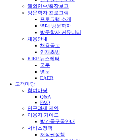
해외연수/출장보고
방문학자 프로그램
프로그램 소개
역대 방문학자
방문학자 커뮤니티
채용안내
채용공고
인재초빙
KIEP 뉴스레터
국문
영문
EAER
고객마당
참여마당
Q&A
FAQ
연구과제 제안
이용자 가이드
발간물구독안내
서비스정책
저작권정책