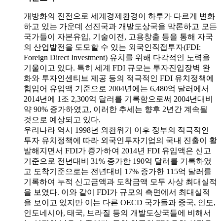
개방화의 진전으로 세계경제환경이 하루가 다르게 변화
하고 있는 가운데 선진국과 개발도상국을 막론하고 모든
국가들이 자본유입, 기술이전, 고용창출 등을 통해 자국
의 산업발전을 도모할 수 있는 외국인직접투자(FDI:
Foreign Direct Investment) 유치를 위해 다각적인 노력을
기울이고 있다. 특히 세계 FDI 규모는 투자진입장벽 완
화와 투자인센티브 제공 등의 적극적인 FDI 유치정책에
힘입어 유입액 기준으로 2004년에는 6,480억 달러에서
2014년에 1조 2,300억 달러를 기록함으로써 2004년대비
약 90% 증가하였고, 이러한 추세는 향후 2년간 계속될
것으로 예상되고 있다.
우리나라 역시 1998년 외환위기 이후 정부의 적극적인
투자 유치정책에 따라 외국인투자기업의 국내 진출이 활
발해지면서 FDI가 증가하여 2014년 FDI 유입액은 신고
기준으로 전년대비 31% 증가한 190억 달러를 기록하였
고 도착기준으로는 전년대비 17% 증가한 115억 달러를
기록하여 누적 신고금액과 도착금액 모두 사상 최대실적
을 보였다. 이와 같이 FDI가 규모의 측면에서 최대실적
을 보이고 있지만 이는 다른 OECD 국가들과 중국, 인도,
인도네시아, 태국, 브라질 등의 개발도상국들에 비해서