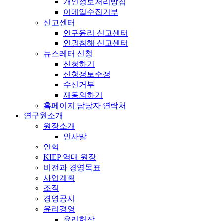
개인정보처리방침
이메일수집거부
신고센터
연구윤리 신고센터
인권침해 신고센터
뉴스레터 신청
신청하기
신청정보수정
수신거부
재동의하기
홈페이지 담당자 연락처
연구원소개
원장소개
인사말
연혁
KIEP 역대 원장
비전과 경영목표
사업계획
조직
경영공시
윤리경영
윤리헌장