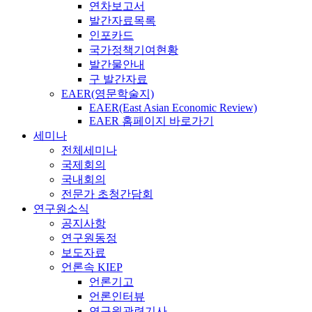
연차보고서
발간자료목록
인포카드
국가정책기여현황
발간물안내
구 발간자료
EAER(영문학술지)
EAER(East Asian Economic Review)
EAER 홈페이지 바로가기
세미나
전체세미나
국제회의
국내회의
전문가 초청간담회
연구원소식
공지사항
연구원동정
보도자료
언론속 KIEP
언론기고
언론인터뷰
연구원관련기사