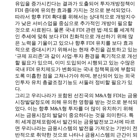
유입을 증가시킨다는 결과가 도출되어 투자개방정책이
FDI 증대에 유의한 효과를 가지는 것으로 분석되었다.
따라서 향후 FDI 확대를 위해서는 상대적으로 개방지수
가 낮은 서비스업을 중심으로 추가적인 개방이 필요할
것으로 사료된다. 물론 국내 FDI 관련 법·제도를 세계적
인 추세에 맞춰 보다 FDI 친화적으로 개선하기 위해 많
은 노력을 기울이고 있으나 향후 FDI 유치를 보다 효과
적으로 증대시키기 위해서는 현재 추진을 검토하고 있는
‘규제 프리존’과 같이 사업·투자 환경을 획기적으로 개선
할 필요가 있으며, 이미 도입되어 시행되고 있는 수많은
국내 FDI 유치제도가 변화되는 국내 정책목표에 부합되
도록 미흡한 점을 고쳐나가야 하며, 분산되어 있는 외국
인투자 유치 총괄조정기능도 서둘러 정비할 필요가 있
다.
그리고 우리나라가 포함된 선진국의 M&A형 FDI는 금융
시장발달정도에 의해 유의한 영향을 받는 것으로 분석되
었다. 이는 향후 M&A형 투자를 더 많이 유치하기 위해
서는 금융시장의 발달이 중요하다는 것을 의미한다. 특
히 세계경제포럼에서 발간되는 금융발전보고서에 따르
면 우리나라는 금융시스템의 발전을 가져오는 기반이 전
반적으로 취약한 것으로 나타나 금융시스템의 근간이 되