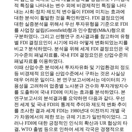
적 특징을 나타내는 변수 외에 비경제적인 특징을 나타
내는 사회·정치·제도적 변수들이 FDI에 미치는 효과에
대한 분석이 활발한 것을 확인하였다. FDI 결정요인에
대한 실증분석을 위해서 우선 투자유형을 기준으로 FDI
를 사업장 설립(Greenfield)형과 인수합병(M&A)형으로
구분하였다. 그리고 선행연구 조사결과를 참고하여 유형
별 FDI 결정요인이 시기에 따라 어떻게 변화되었는지를
비교？분석하였다. 분석을 위해 세계 FDI 결정요인은 국
가수준의 패널자료를, 국내 FDI 결정요인은 산업수준의
패널자료를 이용하였다.
이때 산업수준 분석에서 투자자유화 및 기업환경의 정도
등 비경제적 요인을 산업수준에서 구하는 것은 사실상
매우 어려운 일이다. 본 연구보고서에서는 데이터의 가
용성을 고려하여 업종별 노사분규 건수와 투자개방지수
를 도출하여 국내 FDI에 미치는 효과를 분석하였다. 본
연구보고서의 분석결과를 요약하면 다음과 같다. 우선
전 세계 및 국내 FDI의 통계적 추이와 제도적 변화 추이
를 조사한 결과 세계 FDI는 1980년대 이전까지 개별 국
가 차원에서의 제한 또는 규제 기조가 일반적이었다. 그
러나 FDI에 대한 긍정적인 인식의 확산과 UR 협상의 타
결, WTO 출범 등으로 인하여 세계 각국은 경쟁적으로