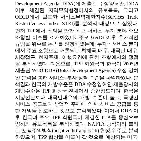
Development Agenda: DDA)에 제출된 수정양허안, DDA
이후 체결된 지역무역협정에서의 유보목록, 그리고
OECD에서 발표한 서비스무역제한지수(Services Trade
Restrictiveness Index: STRI)를 분석의 대상으로 삼았다.
먼저 TPP에서 논의될 만한 최근 서비스․투자 분야 주요
조항별 이슈를 소개하였다. 주로 GATS 이후 추가적인
규범을 위주로 논의를 진행하였는데, 투자・서비스 분야
에서 주요 조항으로 거론되는 최혜국 대우, 내국민 대우,
시장접근, 현지주재, 이행요건에 관한 조항에서의 쟁점
을 분석하였다. 다음으로, TPP 회원국과 한국이 2005년
제출된 WTO DDA(Doha Development Agenda) 수정 양허
안 분석을 통해 서비스․투자 장벽 수준을 파악하였다. 분
석결과 한국의 개방수준은 DDA 수정양허안 제출당시의
개방수준은 TPP 회원국 전체에서 중간정도이며, 한국은
시장접근보다 내국민대우의 개방 수준이 높고, 국경간
서비스 공급보다 상업적 주재에 의한 서비스 공급을 통
한 개방을 선호하는 것으로 분석되었다. 이어서 DDA 이
후 한국과 주요 TPP 회원국이 체결한 FTA를 중심으로
양허와 유보목록을 분석하였다. NAFTA 방식이라 불리
는 포괄주의방식(negative list approach) 협정 위주로 분석
하였으며, TPP 협상을 이끌어 갈 것으로 예상되는 미국,