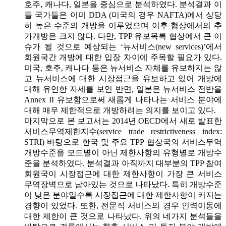
호주, 캐나다, 일본을 중심으로 분석하였다. 분석결과 이
들 국가들은 이미 DDA (미국의 경우 NAFTA)에서 상당
히 높은 수준의 개방을 이루었으며 이후 협상에서의 추
가개방은 크지 않다. 다만, TPP 유보목록 협상에서 큰 이
슈가 될 것으로 예상되는 ‘뉴서비스(new services)’에서
회원국간 개방에 대한 입장 차이에 주목할 필요가 있다.
미국, 호주, 캐나다 등은 뉴서비스 자체를 유보하지는 않
고 뉴서비스에 대한 시장접근을 유보하고 있어 개방에
대해 유연한 자세를 보인 반면, 일본은 뉴서비스 전반을
Annex II 유보함으로써 새롭게 나타나는 서비스 분야에
대해 매우 제한적으로 개방하려는 의지를 보이고 있다.
마지막으로 본 보고서는 2014년 OECD에서 새로 발표한
서비스무역제한지수(service trade restrictiveness index:
STRI) 바탕으로 한국 및 주요 TPP 협상국의 서비스무역
개방수준을 모드별이 아닌 제한사항의 유형별로 개방수
준을 분석하였다. 분석결과 아직까지 대부분의 TPP 참여
회원국이 시장접근에 대한 제한사항이 가장 큰 서비스
무역장벽으로 남아있는 것으로 나타났다. 특히 개방수준
이 낮은 분야일수록 시장접근에 대한 제한사항이 커지는
경향이 있었다. 또한, 전문직 서비스의 경우 인력이동에
대한 제한이 큰 것으로 나타났다. 위의 네가지 분석들을