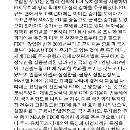
부합할 수 있는 선별적·전략적 FDI 유치정책을 시행하여
FDI 유치의 양적 확대보다 질적 강화를 추구해왔다. FDI
규모 면에서도 1980년대에는 미미한 증가를 보이다가
1997년부터 M&A형 FDI를 중심으로 급격한 증가를 보였
으며 현재까지 증가하는 추세를 보이고 있다. 투자국을
지역과 유형별로 구분하여 FDI 유치 실적을 조사한 결과
과거에는 유럽과 미국 등 선진국으로부터 그린필드형
FDI가 많았던 반면 2000년부터 최근까지는 중화권 국가
로부터 M&A형 FDI가 증가하고 있는 것이 큰 특징이다.
세계 FDI를 투자유형과 경제발전단계별로 구분하여 결
정요인을 실증분석한 결과 선진국의 경우 1인당 GDP만
이 그린필드형 FDI에 유의한 효과를 보이는 것으로 나타
났으며 인플레이션과 실질환율, 금융시장발전정도는
M&A형 FDI에 유의한 효과를 나타내 경제적 특징을 나
타내는 요인들이 선진국의 FDI에 큰 영향을 주는 것으로
분석되었다. 개발도상국의 경우 GDP 증가율과 인플레이
션, 국가위험도를 나타내는 지수, 다른 국가와의 투자협
정 건수가 그린필드형 FDI에 유의한 효과를 나타냈으며,
실질환율과 금융시장발전정도, 국가위험도, 투자협정 건
수 등이 M&A형 FDI에 유의한 효과를 주는 것으로 나타
나 투자 유치국의 경제적인 특징과 비경제적인 특징을
나타내는 요인들이 복합적으로 FDI에 영향을 미치는 것