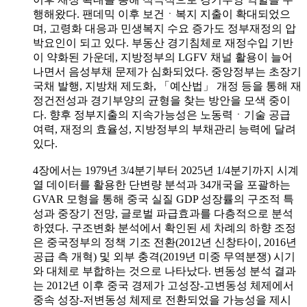
행해왔다. 팬데믹 이후 보건ㆍ복지 지출이 확대되었으
며, 고령화 대응과 민생복지 수요 증가도 정부재정의 압
박요인이 되고 있다. 부동산 경기침체로 재정수입 기반
이 약화된 가운데, 지방정부의 LGFV 채널 활용이 늘어
나면서 음성부채 문제가 심화되었다. 중앙정부는 초장기
국채 발행, 지방채 제도화, 「예산법」 개정 등을 통해 재
정건전성과 경기부양의 균형을 찾는 방안을 모색 중이
다. 향후 정부지출의 지속가능성은 노동력ㆍ기술 공급
여력, 재정의 효율성, 지방정부의 부채관리 능력에 달려
있다.
4장에서는 1979년 3/4분기부터 2025년 1/4분기까지 시계
열 데이터를 활용한 단변량 분석과 34개국을 포괄하는
GVAR 모형을 통해 중국 실질 GDP 성장률의 구조적 특
성과 중장기 전망, 글로벌 파급효과를 다층적으로 분석
하였다. 구조변화 분석에서 확인된 세 차례의 하향 조정
은 중국정부의 정책 기조 전환(2012년 신창타이, 2016년
공급 측 개혁) 및 외부 충격(2019년 미중 무역분쟁) 시기
와 대체로 부합하는 것으로 나타났다. 변동성 분석 결과
는 2012년 이후 중국 경제가 고성장-고변동성 체제에서
중속 성장-저변동성 체제로 전환되었을 가능성을 제시