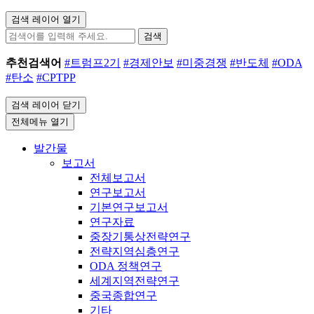
검색 레이어 열기
검색
추천검색어
#트럼프2기
#경제안보
#미중경쟁
#반도체
#ODA
#탄소
#CPTPP
검색 레이어 닫기
전체메뉴 열기
발간물
보고서
전체보고서
연구보고서
기본연구보고서
연구자료
중장기통상전략연구
전략지역심층연구
ODA 정책연구
세계지역전략연구
중국종합연구
기타