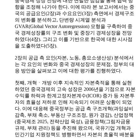
중국경제 성장 전망에 대한 면밀한 점검을 통해 협력 방
향을 조정해 나가야 한다. 이에 따라 본 보고서에서는 중
국의 공급요인(2장)과 수요요인(3장) 측면에서 경제구조
의 변화를 분석하고, 단변량 시계열 분석과
GVAR(Global Vector Autoregression) 모형을 구축하여 중
국 경제성장률의 구조 변화 및 중장기 경제성장을 전망
하였다(4장). 그리고 이를 기반으로 한국에 대한 시사점
을 도출하였다(5장).
2장의 공급 측 요인(자본, 노동, 총요소생산성) 분석에서
는 각 요인의 변화와 중국 경제성장의 문제점, 정부의 대
응 방안을 살펴보고 이에 대한 평가를 진행하였다.
첫째, 개혁ㆍ개방 이후 지속적인 자본축적을 통해 실현
하였던 중국경제의 고속 성장은 2006년을 기점으로 자본
수익률 하락과 한계고정자본계수(ICOR) 증가 등 자본투
자의 효율성 저하로 인해 지속되기 어려운 상황이 되었
다. 이에 대응해 중국정부는 공급 측 구조개혁(과잉설비
감축, 부채 축소, 부동산 구조조정, 원가 경감), 산업정책
(중국제조 2025, 전략산업 육성), 금융정책(그림자금융
규제, 부채 관리) 등을 추진해 왔으며, 국유기업 개혁과
민간기업 지원정책도 병행하면서 자본의 효율적 배분을