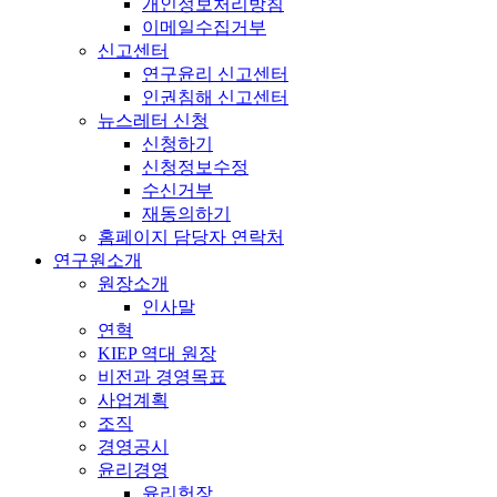
개인정보처리방침
이메일수집거부
신고센터
연구윤리 신고센터
인권침해 신고센터
뉴스레터 신청
신청하기
신청정보수정
수신거부
재동의하기
홈페이지 담당자 연락처
연구원소개
원장소개
인사말
연혁
KIEP 역대 원장
비전과 경영목표
사업계획
조직
경영공시
윤리경영
윤리헌장