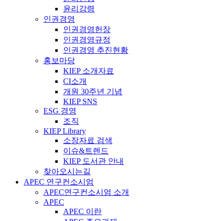
윤리강령
인권경영
인권경영헌장
인권경영규정
인권경영 추진현황
홍보마당
KIEP 소개자료
CI소개
개원 30주년 기념
KIEP SNS
ESG 경영
조직
KIEP Library
소장자료 검색
이슈&트렌드
KIEP 도서관 안내
찾아오시는길
APEC 연구컨소시엄
APEC연구컨소시엄 소개
APEC
APEC 이란