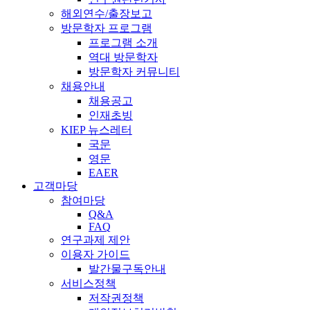
해외연수/출장보고
방문학자 프로그램
프로그램 소개
역대 방문학자
방문학자 커뮤니티
채용안내
채용공고
인재초빙
KIEP 뉴스레터
국문
영문
EAER
고객마당
참여마당
Q&A
FAQ
연구과제 제안
이용자 가이드
발간물구독안내
서비스정책
저작권정책