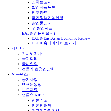
연차보고서
발간자료목록
인포카드
국가정책기여현황
발간물안내
구 발간자료
EAER(영문학술지)
EAER(East Asian Economic Review)
EAER 홈페이지 바로가기
세미나
전체세미나
국제회의
국내회의
전문가 초청간담회
연구원소식
공지사항
연구원동정
보도자료
언론속 KIEP
언론기고
언론인터뷰
연구원관련기사