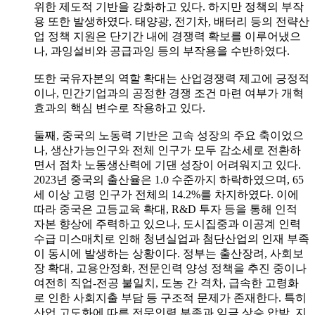
위한 제도적 기반을 강화하고 있다. 하지만 정책의 부작
용 또한 발생하였다. 태양광, 전기차, 배터리 등의 전략산
업 정책 지원은 단기간 내에 경쟁력 확보를 이루어냈으
나, 과잉설비와 공급과잉 등의 부작용을 수반하였다.
또한 국유자본의 역할 확대는 산업경쟁력 제고에 긍정적
이나, 민간기업과의 공정한 경쟁 조건 마련 여부가 개혁
효과의 핵심 변수로 작용하고 있다.
둘째, 중국의 노동력 기반은 고속 성장의 주요 축이었으
나, 생산가능인구와 전체 인구가 모두 감소세로 전환하
면서 점차 노동생산력에 기댄 성장이 어려워지고 있다.
2023년 중국의 출산율은 1.0 수준까지 하락하였으며, 65
세 이상 고령 인구가 전체의 14.2%를 차지하였다. 이에
따라 중국은 고등교육 확대, R&D 투자 등을 통해 인적
자본 향상에 주력하고 있으나, 도시집중과 이공계 인력
수급 미스매치로 인해 청년실업과 첨단산업의 인재 부족
이 동시에 발생하는 상황이다. 정부는 출산장려, 사회보
장 확대, 고용안정화, 전문인력 양성 정책을 추진 중이나
여전히 직업-전공 불일치, 도농 간 격차, 급속한 고령화
로 인한 사회지출 부담 등 구조적 문제가 존재한다. 특히
산업 고도화에 따른 전문인력 부족과 임금 상승 압박, 지