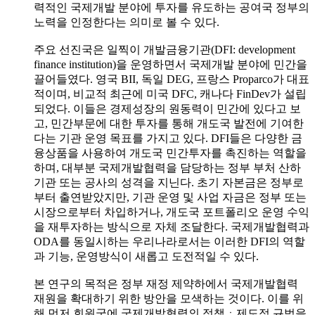
력적인 국제개발 분야에 투자를 유도하는 공여국 정부의
노력을 인정한다는 의미로 볼 수 있다.
주요 선진국은 일찍이 개발금융기관(DFI: development
finance institution)을 운영하면서 국제개발 분야에 민간을
끌어들였다. 영국 BII, 독일 DEG, 프랑스 Proparco가 대표
적이며, 비교적 최근에 미국 DFC, 캐나다 FinDev가 설립
되었다. 이들은 경제성장의 원동력이 민간에 있다고 보
고, 민간부문에 대한 투자를 통해 개도국 발전에 기여한
다는 기관 운영 목표를 가지고 있다. DFI들은 다양한 금
융상품을 사용하여 개도국 민간투자를 촉진하는 역할을
하며, 대부분 국제개발협력을 담당하는 정부 부처 산하
기관 또는 공사의 성격을 지닌다. 초기 자본금은 정부로
부터 출연받았지만, 기관 운영 및 사업 자금은 정부 또는
시장으로부터 차입하거나, 개도국 포트폴리오 운영 수익
을 재투자하는 방식으로 자체 조달한다. 국제개발협력과
ODA를 동일시하는 우리나라로서는 이러한 DFI의 역할
과 기능, 운영방식이 새롭고 도전적일 수 있다.
본 연구의 목적은 정부 재정 제약하에서 국제개발협력
재원을 확대하기 위한 방안을 모색하는 것이다. 이를 위
해 먼저 회원국에 국제개발협력의 정책ㆍ제도적 규범을