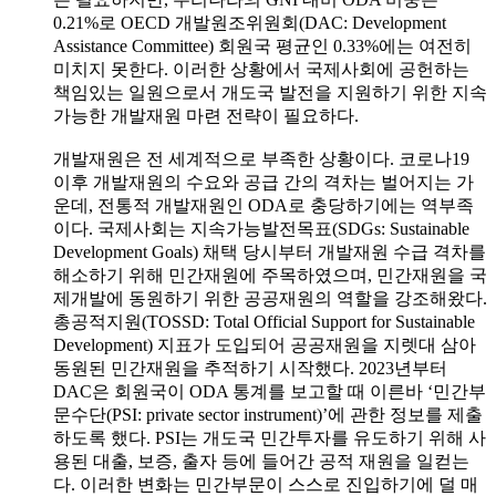
0.21%로 OECD 개발원조위원회(DAC: Development
Assistance Committee) 회원국 평균인 0.33%에는 여전히
미치지 못한다. 이러한 상황에서 국제사회에 공헌하는
책임있는 일원으로서 개도국 발전을 지원하기 위한 지속
가능한 개발재원 마련 전략이 필요하다.
개발재원은 전 세계적으로 부족한 상황이다. 코로나19
이후 개발재원의 수요와 공급 간의 격차는 벌어지는 가
운데, 전통적 개발재원인 ODA로 충당하기에는 역부족
이다. 국제사회는 지속가능발전목표(SDGs: Sustainable
Development Goals) 채택 당시부터 개발재원 수급 격차를
해소하기 위해 민간재원에 주목하였으며, 민간재원을 국
제개발에 동원하기 위한 공공재원의 역할을 강조해왔다.
총공적지원(TOSSD: Total Official Support for Sustainable
Development) 지표가 도입되어 공공재원을 지렛대 삼아
동원된 민간재원을 추적하기 시작했다. 2023년부터
DAC은 회원국이 ODA 통계를 보고할 때 이른바 ‘민간부
문수단(PSI: private sector instrument)’에 관한 정보를 제출
하도록 했다. PSI는 개도국 민간투자를 유도하기 위해 사
용된 대출, 보증, 출자 등에 들어간 공적 재원을 일컫는
다. 이러한 변화는 민간부문이 스스로 진입하기에 덜 매