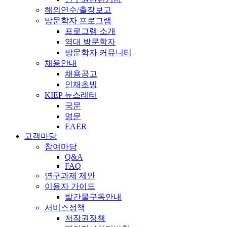
해외연수/출장보고
방문학자 프로그램
프로그램 소개
역대 방문학자
방문학자 커뮤니티
채용안내
채용공고
인재초빙
KIEP 뉴스레터
국문
영문
EAER
고객마당
참여마당
Q&A
FAQ
연구과제 제안
이용자 가이드
발간물구독안내
서비스정책
저작권정책