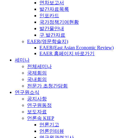
연차보고서
발간자료목록
인포카드
국가정책기여현황
발간물안내
구 발간자료
EAER(영문학술지)
EAER(East Asian Economic Review)
EAER 홈페이지 바로가기
세미나
전체세미나
국제회의
국내회의
전문가 초청간담회
연구원소식
공지사항
연구원동정
보도자료
언론속 KIEP
언론기고
언론인터뷰
연구원관련기사