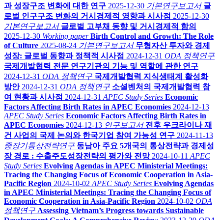
과 성장구조 변화에 대한 연구
2025-12-30
기본연구보고서
글
로벌 인구구조 변화의 거시경제적 영향과 시사점
2025-12-30
기본연구보고서
글로벌 고부채 동향 및 거시경제적 함의
2025-12-30
Working paper
Birth Control and Growth: The Role
of Culture
2025-08-24
기본연구보고서
무형자산 투자와 경제
성장: 글로벌 동향과 정책적 시사점
2024-12-31
ODA 정책연구
국제개발협력 전문 연구기관의 기능 및 역할에 관한 연구
2024-12-31
ODA 정책연구
국제개발협력 지식생태계 활성화
방안
2024-12-31
ODA 정책연구
소셜벤처의 국제개발협력 참
여 현황과 시사점
2024-12-31
APEC Study Series
Economic
Factors Affecting Birth Rates in APEC Economies
2024-12-13
APEC Study Series
Economic Factors Affecting Birth Rates in
APEC Economies
2024-12-13
연구보고서
전후 우크라이나 재
건 사업의 국제 논의와 한국기업 참여 가능성 연구
2024-11-13
중장기통상전략연구
동남아 주요 5개국의 통상전략과 경제성
장 경로 : 수출주도성장전략의 평가와 전망
2024-10-11
APEC
Study Series
Evolving Agendas in APEC Ministerial Meetings:
Tracing the Changing Focus of Economic Cooperation in Asia-
Pacific Region
2024-10-02
APEC Study Series
Evolving Agendas
in APEC Ministerial Meetings: Tracing the Changing Focus of
Economic Cooperation in Asia-Pacific Region
2024-10-02
ODA
정책연구
Assessing Vietnam’s Progress towards Sustainable