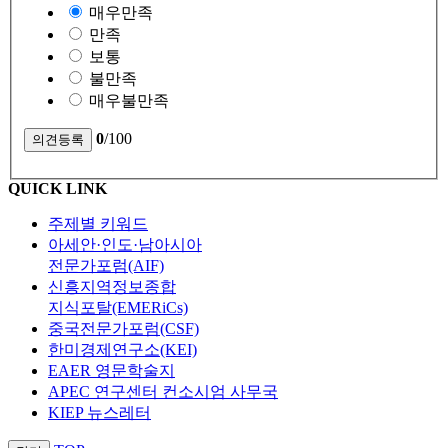
매우만족
만족
보통
불만족
매우불만족
0
/100
QUICK LINK
주제별 키워드
아세안·인도·남아시아
전문가포럼(AIF)
신흥지역정보종합
지식포탈(EMERiCs)
중국전문가포럼(CSF)
한미경제연구소(KEI)
EAER 영문학술지
APEC 연구센터 컨소시엄 사무국
KIEP 뉴스레터