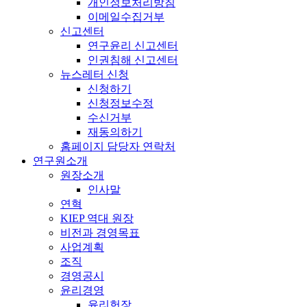
개인정보처리방침
이메일수집거부
신고센터
연구윤리 신고센터
인권침해 신고센터
뉴스레터 신청
신청하기
신청정보수정
수신거부
재동의하기
홈페이지 담당자 연락처
연구원소개
원장소개
인사말
연혁
KIEP 역대 원장
비전과 경영목표
사업계획
조직
경영공시
윤리경영
윤리헌장