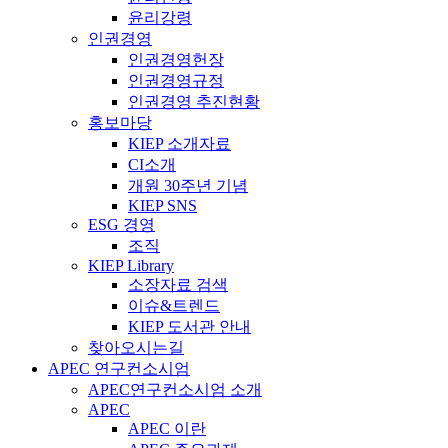
윤리강령
인권경영
인권경영헌장
인권경영규정
인권경영 추진현황
홍보마당
KIEP 소개자료
CI소개
개원 30주년 기념
KIEP SNS
ESG 경영
조직
KIEP Library
소장자료 검색
이슈&트렌드
KIEP 도서관 안내
찾아오시는길
APEC 연구컨소시엄
APEC연구컨소시엄 소개
APEC
APEC 이란