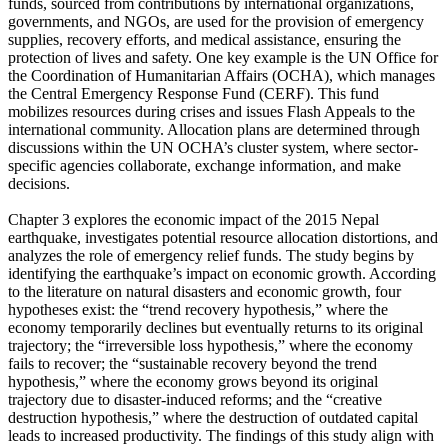
funds, sourced from contributions by international organizations,
governments, and NGOs, are used for the provision of emergency
supplies, recovery efforts, and medical assistance, ensuring the
protection of lives and safety. One key example is the UN Office for
the Coordination of Humanitarian Affairs (OCHA), which manages
the Central Emergency Response Fund (CERF). This fund
mobilizes resources during crises and issues Flash Appeals to the
international community. Allocation plans are determined through
discussions within the UN OCHA’s cluster system, where sector-
specific agencies collaborate, exchange information, and make
decisions.
Chapter 3 explores the economic impact of the 2015 Nepal
earthquake, investigates potential resource allocation distortions, and
analyzes the role of emergency relief funds. The study begins by
identifying the earthquake’s impact on economic growth. According
to the literature on natural disasters and economic growth, four
hypotheses exist: the “trend recovery hypothesis,” where the
economy temporarily declines but eventually returns to its original
trajectory; the “irreversible loss hypothesis,” where the economy
fails to recover; the “sustainable recovery beyond the trend
hypothesis,” where the economy grows beyond its original
trajectory due to disaster-induced reforms; and the “creative
destruction hypothesis,” where the destruction of outdated capital
leads to increased productivity. The findings of this study align with