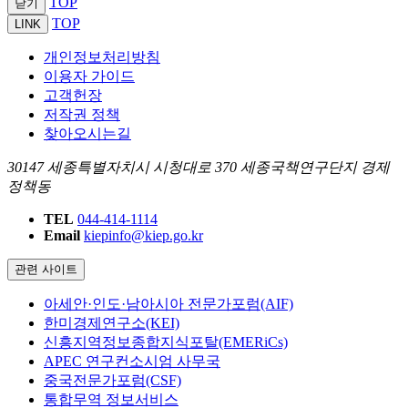
TOP
닫기
TOP
LINK
개인정보처리방침
이용자 가이드
고객헌장
저작권 정책
찾아오시는길
30147 세종특별자치시 시청대로 370 세종국책연구단지 경제
정책동
TEL
044-414-1114
Email
kiepinfo@kiep.go.kr
관련 사이트
아세안·인도·남아시아 전문가포럼(AIF)
한미경제연구소(KEI)
신흥지역정보종합지식포탈(EMERiCs)
APEC 연구컨소시엄 사무국
중국전문가포럼(CSF)
통합무역 정보서비스