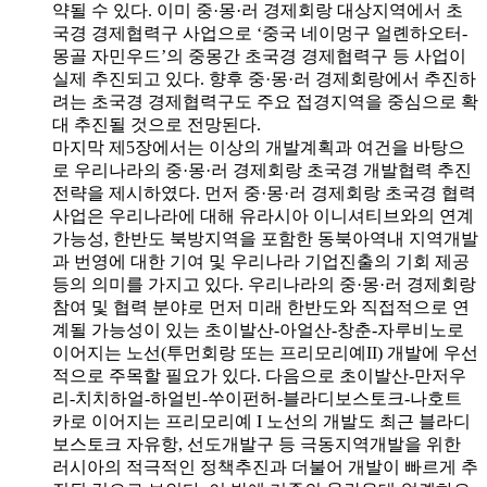
약될 수 있다. 이미 중·몽·러 경제회랑 대상지역에서 초
국경 경제협력구 사업으로 ‘중국 네이멍구 얼롄하오터-
몽골 자민우드’의 중몽간 초국경 경제협력구 등 사업이
실제 추진되고 있다. 향후 중·몽·러 경제회랑에서 추진하
려는 초국경 경제협력구도 주요 접경지역을 중심으로 확
대 추진될 것으로 전망된다.
마지막 제5장에서는 이상의 개발계획과 여건을 바탕으
로 우리나라의 중·몽·러 경제회랑 초국경 개발협력 추진
전략을 제시하였다. 먼저 중·몽·러 경제회랑 초국경 협력
사업은 우리나라에 대해 유라시아 이니셔티브와의 연계
가능성, 한반도 북방지역을 포함한 동북아역내 지역개발
과 번영에 대한 기여 및 우리나라 기업진출의 기회 제공
등의 의미를 가지고 있다. 우리나라의 중·몽·러 경제회랑
참여 및 협력 분야로 먼저 미래 한반도와 직접적으로 연
계될 가능성이 있는 초이발산-아얼산-창춘-자루비노로
이어지는 노선(투먼회랑 또는 프리모리예II) 개발에 우선
적으로 주목할 필요가 있다. 다음으로 초이발산-만저우
리-치치하얼-하얼빈-쑤이펀허-블라디보스토크-나호트
카로 이어지는 프리모리예 I 노선의 개발도 최근 블라디
보스토크 자유항, 선도개발구 등 극동지역개발을 위한
러시아의 적극적인 정책추진과 더불어 개발이 빠르게 추