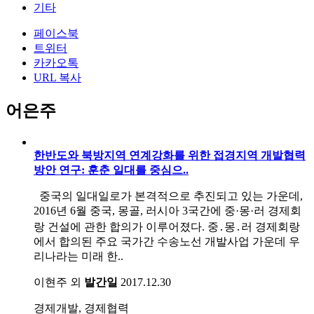
기타
페이스북
트위터
카카오톡
URL 복사
어은주
한반도와 북방지역 연계강화를 위한 접경지역 개발협력
방안 연구: 훈춘 일대를 중심으..
중국의 일대일로가 본격적으로 추진되고 있는 가운데,
2016년 6월 중국, 몽골, 러시아 3국간에 중·몽·러 경제회
랑 건설에 관한 합의가 이루어졌다. 중․몽․러 경제회랑
에서 합의된 주요 국가간 수송노선 개발사업 가운데 우
리나라는 미래 한..
이현주 외
발간일
2017.12.30
경제개발, 경제협력