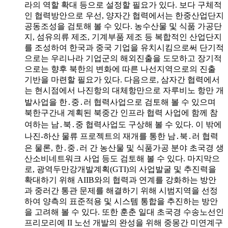
라의 역할 확대 등으로 설정할 필요가 있다. 보다 구체적
인 협력방안으로 우선, 양자간 협력에서는 한중산업단지
공동조성을 검토해 볼 수 있다. 농수산물 및 식품 가공단
지, 섬유의류 제조, 기계부품 제조 등 복합적인 산업단지
를 조성하여 한국과 중국 기업을 유치시킴으로써 단기적
으로는 우리나라 기업군의 해외진출을 도모하고 장기적
으로는 향후 북한의 변화에 따른 나선지역으로의 진출
기반을 마련할 필요가 있다. 다음으로, 삼자간 협력에서
는 현시점에서 나진항의 대체항만으로 자루비노 항만 개
발사업을 한․중․러 협력사업으로 검토해 볼 수 있으며
북한구간내 계획된 북중간 인프라 협력 사업에 함께 참
여하는 남․북․중 협력사업도 구상해 볼 수 있다. 이 밖에
나진-하산 물류 프로젝트의 재개를 통한 남․북․러 협력
은 물론, 한․중․러 간 농산물 및 식품가공 분야 초국경 생
산소비네트워크 사업 등도 검토해 볼 수 있다. 마지막으
로, 광역두만강개발계획(GTI)의 사업발굴 및 추진력을
확대하기 위해 AIIB와의 협력과 연계를 강화하는 방안
과 중러간 통관 문제를 해결하기 위해 시범지역을 선정
하여 양측의 표준적용 및 시스템 통합을 추진하는 방안
을 고려해 볼 수 있다. 또한 훈춘 일대 초국경 수송노선인
프리모리예 II 노선 개발의 완성을 위해 중몽간 미연계구