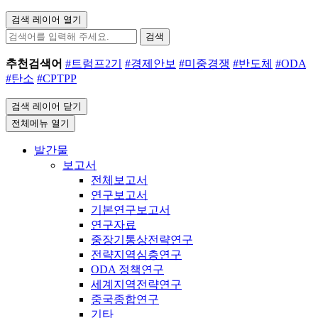
검색 레이어 열기
검색
추천검색어
#트럼프2기
#경제안보
#미중경쟁
#반도체
#ODA
#탄소
#CPTPP
검색 레이어 닫기
전체메뉴 열기
발간물
보고서
전체보고서
연구보고서
기본연구보고서
연구자료
중장기통상전략연구
전략지역심층연구
ODA 정책연구
세계지역전략연구
중국종합연구
기타