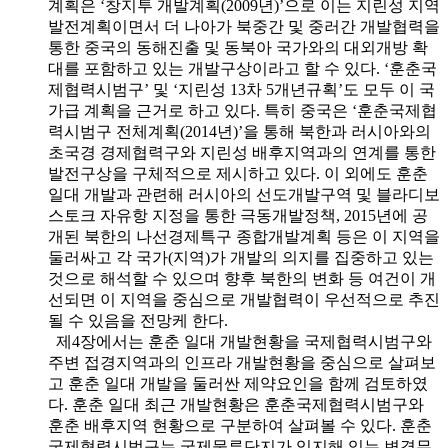
계획은 ‘창지투 개발계획(2009년)’으로 이는 지린성 지역
발전계획이면서 더 나아가 북중간 및 중러간 개발협력을
통한 중국의 동해진출 및 동북아 국가와의 대외개방 확
대를 포함하고 있는 개발구상이라고 할 수 있다. ‘훈춘국
제협력시범구’ 및 ‘지린성 13차 5개년규획’도 모두 이 국
가급 계획을 근거로 하고 있다. 특히 중국은 ‘훈춘국제협
력시범구 전체계획(2014년)’을 통해 북한과 러시아와의
초국경 경제협력구와 지린성 배후지역과의 연계를 통한
발전구상을 구체적으로 제시하고 있다. 이 외에도 훈춘
일대 개발과 관련해 러시아의 선도개발구역 및 블라디보
스토크 자유항 지정을 통한 극동개발정책, 2015년에 공
개된 북한의 나선경제특구 종합개발계획 등은 이 지역을
둘러싸고 각 국가(지역)가 개발의 의지를 집중하고 있는
것으로 해석할 수 있으며 향후 북한의 변화 등 여건이 개
선되면 이 지역을 중심으로 개발협력이 우선적으로 추진
될 수 있음을 전망케 한다.
제4장에서는 훈춘 일대 개발현황을 국제협력시범구와
주변 접경지역과의 인프라 개발현황을 중심으로 살펴보
고 훈춘 일대 개발을 둘러싼 제약요인을 함께 검토하였
다. 훈춘 일대 최근 개발현황은 훈춘국제협력시범구와
훈춘 배후지역 현황으로 구분하여 살펴볼 수 있다. 훈춘
국제협력시범구는 국제물류단지가 입지해 있는 변경무