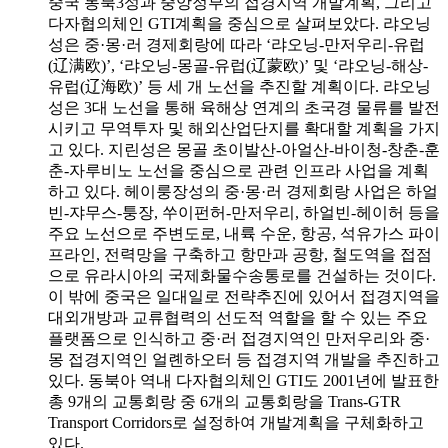
중국 동북3성과 중앙정부의 접경지역 개발계획, 그리고
다자협의체인 GTI계획을 중심으로 살펴보았다. 랴오닝
성은 중·몽·러 경제회랑에 따라 ‘랴오닝-만저우리-유럽
(辽满欧)’, ‘랴오닝-몽골-유럽(辽蒙欧)’ 및 ‘랴오닝-해상-
유럽(辽海欧)’ 등 세 개 노선을 추진할 계획이다. 랴오닝
성은 3대 노선을 통해 육해상 연계의 초국경 물류를 발전
시키고 무역투자 및 해외산업단지를 확대할 계획을 가지
고 있다. 지린성은 몽골 초이발산-아얼산-바이청-창춘-훈
춘-자루비노 노선을 중심으로 관련 인프라 사업을 계획
하고 있다. 헤이룽장성의 중·몽·러 경제회랑 사업은 하얼
빈-쟈무스-퉁장, 쑤이펀허-만저우리, 하얼빈-헤이허 등을
주요 노선으로 주변도로, 내륙 수운, 항공, 석유가스 파이
프라인, 전력망을 구축하고 항만과 공항, 철도역을 접점
으로 유라시아의 국제화물수송통로를 건설하는 것이다.
이 밖에 중국은 일대일로 전략추진에 있어서 접경지역을
대외개방과 교류협력의 선도적 역할을 할 수 있는 주요
플랫폼으로 인식하고 중·러 접경지역인 만저우리와 중·
몽 접경지역인 얼롄하오터 등 접경지역 개발을 추진하고
있다. 동북아 역내 다자협의체인 GTI도 2001년에 발표한
총 9개의 교통회랑 중 6개의 교통회랑을 Trans-GTR
Transport Corridors로 설정하여 개발계획을 구체화하고
있다.