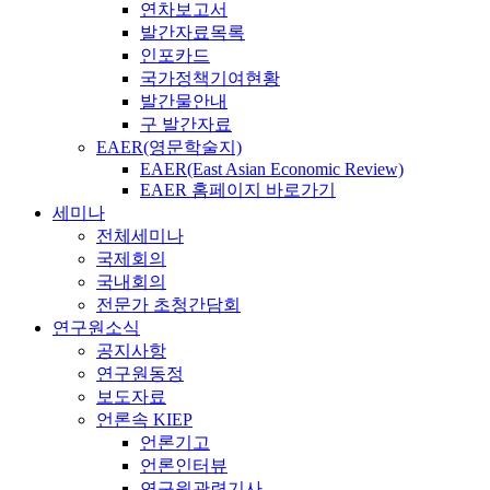
연차보고서
발간자료목록
인포카드
국가정책기여현황
발간물안내
구 발간자료
EAER(영문학술지)
EAER(East Asian Economic Review)
EAER 홈페이지 바로가기
세미나
전체세미나
국제회의
국내회의
전문가 초청간담회
연구원소식
공지사항
연구원동정
보도자료
언론속 KIEP
언론기고
언론인터뷰
연구원관련기사