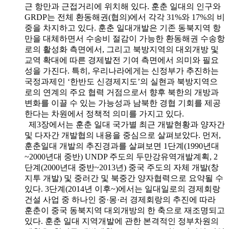
근 항만과 근접거리에 위치해 있다. 훈춘 일대의 인구와
GRDP는 전체 환동해권(협의)에서 각각 31%와 17%의 비
중을 차지하고 있다. 훈춘 일대개발은 기존 동북지역 항
만을 대체하면서 수송비 절감이 가능한 환동해권 수송항
로의 활성화 측면에서, 그리고 북방지역의 대외개방 및
교역 확대에 따른 경제발전 기여 측면에서 의미와 필요
성을 가진다. 특히, 우리나라에게는 신정부가 추진하는
국정과제인 ‘한반도 신경제지도’의 실현과 북방지역으
로의 연계의 주요 협력 거점으로서 향후 북한의 개방과
변화를 이끌 수 있는 가능성과 남북한 경협 기회를 제공
한다는 차원에서 정책적 의미를 가지고 있다.
제3장에서는 훈춘 일대 국가별 최근 개발현황과 양자간
및 다자간 개발협의 내용을 중심으로 살펴보았다. 먼저,
훈춘일대 개발의 추진경과를 살펴보면 1단계(1990년대
~2000년대 중반) UNDP 주도의 두만강유역개발계획, 2
단계(2000년대 중반~2013년) 중국 주도의 자체 개발(창
지투 개발) 및 중러간 및 북중간 양자협력으로 요약될 수
있다. 3단계(2014년 이후~)에서는 일대일로의 경제회랑
건설 사업 중 하나인 중·몽·러 경제회랑의 추진에 따라
훈춘이 중국 동북지역 대외개방의 한 축으로 재조명되고
있다. 훈춘 일대 지역개발에 관한 본격적인 정부차원의