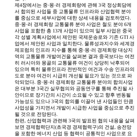
제4장에서는 중·몽·러 경제회랑에 관해 3국 정상회담에
서 합의된 사업들 중 교통물류 인프라와 산업협력 분야
를 중심으로 세부사업에 대한 상세 내용을 검토하였다.
중·몽·러 경제회랑 교통물류 분야 사업은 철도 분야 6개
사업을 포함한 총 13개 사업이 있으며 일부 사업은 중국
각 성별 계획사업에서 제안된 국제운송로와 기존 GTI 사
업에서 제안된 사업과 일치한다. 물류성과지수와 세계경
제포럼의 인프라 지수를 통해 중·몽·러 경제회랑 대상지
역의 교통물류 개발여건을 살펴본 결과 중국보다는 여전
히 러시아와 몽골의 교통물류 여건이 상당히 낙후되어
있으며 특히 물류인프라 전반적인 여건과 수송 인프라의
도로 분야 여건이 시급히 개선될 필요가 있는 것으로 파
악되었다. 중·몽·러 경제회랑 교통물류 분야의 합의사업
은 대부분 3국간 실무협의와 공동연구를 통해 추진될 사
안이므로 장기간의 시간이 소요될 수 있고 향후 변동될
가능성도 있으나 3국의 합의를 이끌어 낸 사업들인 만큼
사업성을 가지면서 개발이 시급한 사업을 중심으로 추진
될 것으로 전망된다.
한편, 산업협력과 관련해 3국의 발표된 협의 내용을 살펴
보면 경제협력단지(초국경 경제협력구)의 건설, 송전망
을 포함한 에너지 산업 등 협력이 공통적인 사업으로 요