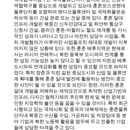
역협력구를 중심으로 개발되고 있는데 훈춘포스코현대
물류단지를 포함하여 톈다오물류센터 및 국제화물운송
허브역 등이 건설 완료 또는 건설 중에 있다. 훈춘 일대
인프라 개발은 북중간 신두만강대교 및 취안허 통상구
신청사 건설, 중러간 훈춘-마할리노 철도 재개통 등 가시
적인 성과가 나타나고 있으나 여전히 상당수 사업들, 특
히 개발협의가 이루어진 사업들조차 제대로 개발이 이루
어지지 않은 상황에 있다. 또한 훈춘 배후지역은 현재로
서는 러시아 연해주나 북한 동북부 도시와의 연계를 통
한 성장 가능성은 높지 않다고 할 수 있으며 지린성 배후
도시와의 연계강화를 통한 성장이 중요할 것으로 파악되
었다. 특히 창춘과 지린 같은 중심도시와 산업 및 물류연
계 확대를 통해 훈춘 일대 발전에 활용하는 방안이 중요
한 사안이 될 수 있을 것으로 보인다. 한편, 이러한 훈춘
일대 개발을 저해하는 제약요인으로 취약한 산업기반과
인프라, 다자간 협력기제의 추진력 한계 및 북한 문제로
인한 지정학적 불안 등을 꼽을 수 있을 것이다. 특히 최근
시행되고 있는 국제사회 및 중국의 대북제재는 훈춘물류
단지내 북중간 수산물 수입, 가공처리 및 저장임대 등 분
야 기업과 북한 노동력 활용을 염두에 두고 진출한 기업
들에 상당한 타격을 주고 있다.