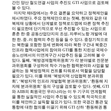
간인 양산 철도연결 사업의 추진도 GTI 사업으로 검토해
볼 수 있다.
마지막 제6장에서는 주요 결론을 요약하고 정책제안을
제시하였다. 주요 정책제안으로는 첫째, 현재와 같은 대
북제재 상황에서 단계별로 정책로드맵에 따른 정책 추진
이 필요한데 단기적으로 우선 추진할 수 있는 사업으로
훈춘 한·중 공동산업단지의 조성, 자루비노항 개발에 대
한 한․중․러 협력의 추진 등을 들 수 있다. 중장기적으로
는 북한을 포함한 정세 변화에 따라 북한 구간내 북중간
인프라 협력사업에의 참여와 GTI를 통한 지린성 국제수
송노선에서의 미연계구간 사업추진 등을 고려해 볼 수
있다. 둘째, ‘북방경제협력위원회’가 각 분야별로 전문분
과위원회를 구성하여 착수 가능한 협력분야와 사업을 발
굴하는 등 북방정책의 컨트롤 타워로서 역할을 담당할
필요가 있다. 이를 위해 ‘북방지역 산업협력 분과위원
회’, ‘북방지역 인프라 개발협력 분과위원회’, ‘환동해 지
자체 분과위원회’ 등의 구성을 검토할 수 있다. 셋째, GTI
와 AIIB의 회원국인 우리나라는 이 두 기구의 연계협력
을 통한 실질적인 사업이 추진될 수 있도록 적극적으로
이를 제안하고 설득할 필요가 있다. 또한 국경간 통관 및
통항에 대한 협의를 이끌기 위해 GTI 산하 ‘환동해권 통