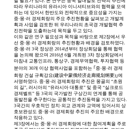
할 필요가 있다. 본 연구는 중국 일대일로 전략의 추진에
따라 우리나라의 유라시아 이니셔티브와의 협력을 모색
하는 데 있어서 한반도와 전략적으로 중요성을 가지는
중·몽·러 경제회랑의 주요 추진현황을 살펴보고 개발계
획과 사업을 검토한 뒤 우리나라의 초국경 개발협력 추
진전략을 도출하는데 목적을 두고 있다.
이와 같은 연구 필요성과 목적을 바탕으로 제2장에서 우
선 중·몽·러 경제회랑의 추진현황과 배경을 검토하였다.
중·몽·러 3국 정상은 2014년부터 정상회담을 통해 협력
을 논의해 왔으며 2016년 6월 개최된 3차 정상회담에서
마침내 교통인프라, 통상구, 경제무역협력, 투자협력 등
분야의 30개 이상 협력사업을 포함하는 ｢중·몽·러 경제
회랑 건설 규획강요(建设中蒙俄经济走廊规划纲要)｣에
서명하였다. 중·몽·러 경제회랑의 추진은 몽골의 “초원
의 길”, 러시아의 “유라시아 대통로” 및 중국 “실크로드
경제벨트” 등 3국의 국가발전 구상간의 연계를 통해 공
동발전을 추구한다는 공통적인 추진동력을 가지고 있다.
3국간의 우호적인 정치·외교 관계와 교역에 있어서의 상
호보완성도 중·몽·러 경제회랑 추진의 주요한 배경으로
작용하고 있다.
제3장에서는 중·몽·러 경제회랑에 대한 참여계획을 주로