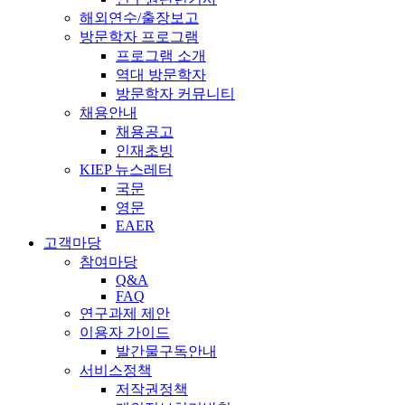
해외연수/출장보고
방문학자 프로그램
프로그램 소개
역대 방문학자
방문학자 커뮤니티
채용안내
채용공고
인재초빙
KIEP 뉴스레터
국문
영문
EAER
고객마당
참여마당
Q&A
FAQ
연구과제 제안
이용자 가이드
발간물구독안내
서비스정책
저작권정책