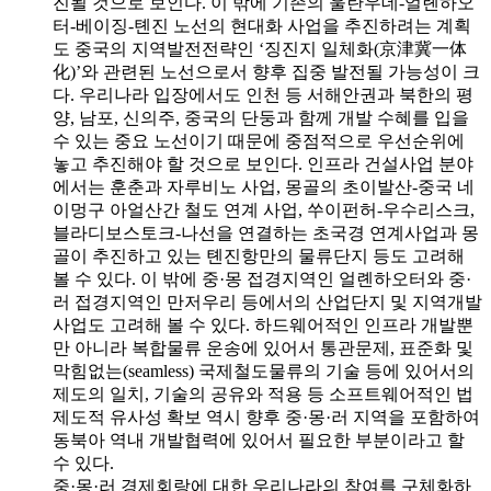
진될 것으로 보인다. 이 밖에 기존의 울란우데-얼롄하오
터-베이징-톈진 노선의 현대화 사업을 추진하려는 계획
도 중국의 지역발전전략인 ‘징진지 일체화(京津冀一体
化)’와 관련된 노선으로서 향후 집중 발전될 가능성이 크
다. 우리나라 입장에서도 인천 등 서해안권과 북한의 평
양, 남포, 신의주, 중국의 단둥과 함께 개발 수혜를 입을
수 있는 중요 노선이기 때문에 중점적으로 우선순위에
놓고 추진해야 할 것으로 보인다. 인프라 건설사업 분야
에서는 훈춘과 자루비노 사업, 몽골의 초이발산-중국 네
이멍구 아얼산간 철도 연계 사업, 쑤이펀허-우수리스크,
블라디보스토크-나선을 연결하는 초국경 연계사업과 몽
골이 추진하고 있는 톈진항만의 물류단지 등도 고려해
볼 수 있다. 이 밖에 중·몽 접경지역인 얼롄하오터와 중·
러 접경지역인 만저우리 등에서의 산업단지 및 지역개발
사업도 고려해 볼 수 있다. 하드웨어적인 인프라 개발뿐
만 아니라 복합물류 운송에 있어서 통관문제, 표준화 및
막힘없는(seamless) 국제철도물류의 기술 등에 있어서의
제도의 일치, 기술의 공유와 적용 등 소프트웨어적인 법
제도적 유사성 확보 역시 향후 중·몽·러 지역을 포함하여
동북아 역내 개발협력에 있어서 필요한 부분이라고 할
수 있다.
중·몽·러 경제회랑에 대한 우리나라의 참여를 구체화하