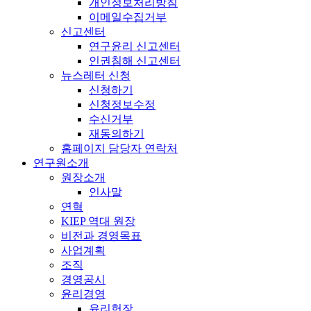
개인정보처리방침
이메일수집거부
신고센터
연구윤리 신고센터
인권침해 신고센터
뉴스레터 신청
신청하기
신청정보수정
수신거부
재동의하기
홈페이지 담당자 연락처
연구원소개
원장소개
인사말
연혁
KIEP 역대 원장
비전과 경영목표
사업계획
조직
경영공시
윤리경영
윤리헌장