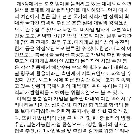
제5장에서는 훈춘 일대를 둘러싸고 있는 대내외적 여건
분석을 토대로 개발 협력방안을 제시하였다. 먼저 대내
적 여건에서 훈춘 일대 관련 국가의 지역개발 정책의 확
대와 국가간 협력의 추진은 훈춘 일대 개발의 강점요인
으로 간주할 수 있으나 북한 핵․미사일 발사에 따른 역내
긴장 고도, 취약한 산업기반 및 인프라 여건, 일부 국가간
에 잠재된 견제와 갈등 구조, 다자개발 협의체의 추진력
한계 등은 약점요인으로 분류할 수 있다. 한편, 대외적 여
건으로는 북극해를 둘러싼 북방항로 개발의 추진과 중국
주도의 다자개발은행인 AIIB의 본격적인 사업 추진 등
은 각각 환동해권 해상수송 수요 확대와 인프라 재원조
달 창구의 활용이라는 측면에서 기회요인으로 파악될 수
있다. 반면, 사드 배치에 따른 한중간 갈등구조가 지속되
고 있는 상황과 국제사회의 대북제재 확대 추이는 이 지
역의 개발협력을 저해하는 위협요인으로 볼 수 있다.
이러한 훈춘 일대 개발을 둘러싼 대내외 여건 속에서 우
리나라는 양자간, 삼자간 및 다자간 협력으로 협력의 틀
을 보다 다각화하는 전략적 포지셔닝을 취할 필요가 있
다. 또한 개발협력의 방향은 한․러 및 한․중 협력의 병행
추진, 실현가능한 사업 중심으로 다양한 형태의 삼자간
협력 추진, GTI 사업발굴 및 추진력 강화를 위한 우리나