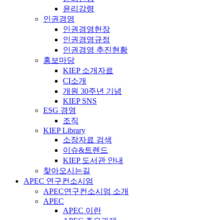
윤리강령
인권경영
인권경영헌장
인권경영규정
인권경영 추진현황
홍보마당
KIEP 소개자료
CI소개
개원 30주년 기념
KIEP SNS
ESG 경영
조직
KIEP Library
소장자료 검색
이슈&트렌드
KIEP 도서관 안내
찾아오시는길
APEC 연구컨소시엄
APEC연구컨소시엄 소개
APEC
APEC 이란