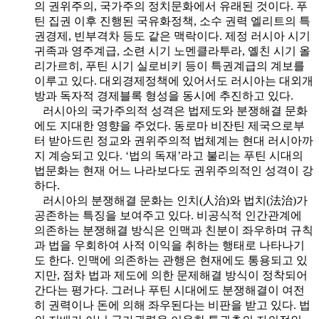
의 권위주의, 국가주의 정치문화에서 유래된 것이다. 푸
틴 집권 이후 진행된 국유화정책, 소수 권력 엘리트의 특
권경제, 빈부격차 등도 같은 맥락이다. 제정 러시아 시기
귀족과 영주계급, 소련 시기 노멘클라투라, 옐친 시기 올
리가르히, 푸틴 시기 실로비키 등이 특권계급의 계보를
이루고 있다. 대외경제정책에 있어서도 러시아는 대외개
방과 독자적 경제블록 형성을 동시에 추진하고 있다.
러시아의 국가주의적 성격은 법제도와 분쟁해결 문화
에도 지대한 영향을 주었다. 동로마 비잔틴 제국으로부
터 받아드린 정교와 권위주의적 법체계는 현대 러시아까
지 계승되고 있다. ‘법의 독재’라고 불리는 푸틴 시대의
법문화는 현재 어느 나라보다도 권위주의적인 성격이 강
하다.
러시아의 분쟁해결 문화는 인치(人治)와 법치(法治)가
공존하는 특징을 보여주고 있다. 비공식적 인간관계에
의존하는 분쟁해결 방식은 인맥과 친분이 좌우하며 규칙
과 법을 우회하여 사적 이익을 취하는 행태로 나타나기
도 한다. 인맥에 의존하는 관행은 현재에도 통용되고 있
지만, 점차 법과 제도에 의한 문제해결 방식이 정착되어
간다는 평가다. 그러나 푸틴 시대에도 분쟁해결이 여전
히 권력이나 돈에 의해 좌우된다는 비판을 받고 있다. 법