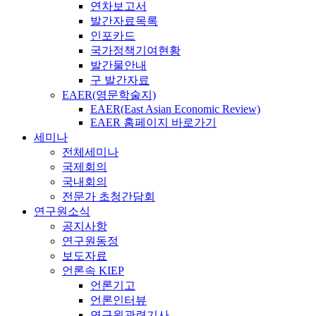
연차보고서
발간자료목록
인포카드
국가정책기여현황
발간물안내
구 발간자료
EAER(영문학술지)
EAER(East Asian Economic Review)
EAER 홈페이지 바로가기
세미나
전체세미나
국제회의
국내회의
전문가 초청간담회
연구원소식
공지사항
연구원동정
보도자료
언론속 KIEP
언론기고
언론인터뷰
연구원관련기사