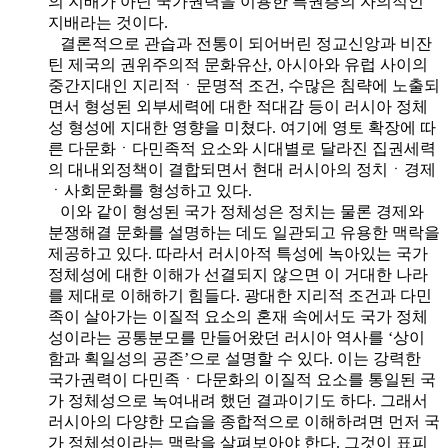
의 지배가 아닌 국가권력을 이용한 특권층의 자의적인
지배라는 것이다.
결론적으로 관습과 전통이 되어버린 정교신앙과 비잔
틴 제국의 권위주의적 문화유산, 아시아와 유럽 사이의
중간지대인 지리적ㆍ문명적 조건, 수많은 침략에 노출되
면서 형성된 외부세력에 대한 적대감 등이 러시아 정체
성 형성에 지대한 영향을 미쳤다. 여기에 영토 확장에 따
른 다문화ㆍ다민족적 요소와 시대별로 달라진 집권세력
의 대내외정책이 결합되면서 현대 러시아의 정치ㆍ경제
ㆍ사회문화를 형성하고 있다.
이와 같이 형성된 국가 정체성은 정치는 물론 경제와
분쟁해결 문화를 설명하는 데도 일관되고 유용한 맥락을
제공하고 있다. 따라서 러시아적 특성에 녹아있는 국가
정체성에 대한 이해가 선결되지 않으면 이 거대한 나라
를 제대로 이해하기 힘들다. 광대한 지리적 조건과 다민
족이 살아가는 이질적 요소의 혼재 속에서도 국가 정체
성이라는 공통분모를 만들어왔던 러시아 역사를 ‘상이
함과 획일성의 공존’으로 설명할 수 있다. 이는 강력한
국가권력이 다민족ㆍ다문화의 이질적 요소를 통일된 국
가 정체성으로 녹여내려 했던 결과이기도 하다. 그래서
러시아의 다양한 모습을 종합적으로 이해하려면 먼저 국
가 정체성이라는 맥락을 살펴보아야 한다. 그것이 표피