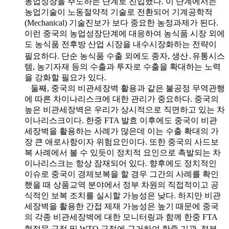
농업성장을 주도하는 단계로 진입했다. 이 단계에서는
농업기술이 노동절약적 기술로 전환되어 기계공학적
(Mechanical) 기술진보가 보다 중요한 농정과제가 된다.
이런 중국의 농업성장단계에 대응하여 농식품 시장 외에
도 농식품 전후방 산업 시장을 내수시장화하는 전략이
필요하다. 단순 농식품 수출 외에도 종자, 생산․유통시스
템, 농기자재 등의 수출과 투자로 수출을 확대하는 노력
을 강화할 필요가 있다.
둘째, 중국의 비관세장벽 활용과 같은 불공정 무역관행
에 따른 차이나리스크에 대한 관리가 중요하다. 중국의
높은 비관세장벽은 우리가 상시적으로 직면하고 있는 차
이나리스크이다. 한중 FTA 발효 이후에도 중국이 비관
세장벽을 활용하는 사례가 많은데 이는 수출 확대의 가
장 큰 애로사항이자 위험요인이다. 또한 중국의 사드보
복 사례에서 볼 수 있듯이 정치적 요인으로 촉발되는 차
이나리스크는 항상 잠재되어 있다. 향후에도 정치적인
이슈로 중국이 경제보복을 할 경우 그간의 사례를 확인
했을 때 상품교역 분야에서 정부 차원의 직접적이고 공
식적인 보복 조치를 실시할 가능성은 낮다. 하지만 비관
세장벽을 활용한 간접 제재 가능성은 높기 때문에 중국
의 각종 비관세장벽에 대한 모니터링과 함께 한중 FTA
협정문 규정 및 WTO 규정에 근거하여 한중 기관․정부