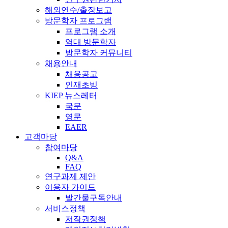
해외연수/출장보고
방문학자 프로그램
프로그램 소개
역대 방문학자
방문학자 커뮤니티
채용안내
채용공고
인재초빙
KIEP 뉴스레터
국문
영문
EAER
고객마당
참여마당
Q&A
FAQ
연구과제 제안
이용자 가이드
발간물구독안내
서비스정책
저작권정책