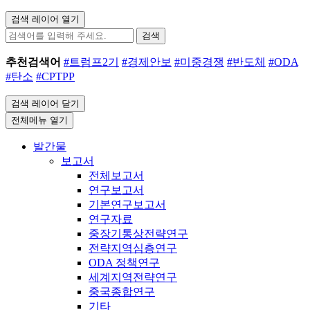
검색 레이어 열기
검색
추천검색어
#트럼프2기
#경제안보
#미중경쟁
#반도체
#ODA
#탄소
#CPTPP
검색 레이어 닫기
전체메뉴 열기
발간물
보고서
전체보고서
연구보고서
기본연구보고서
연구자료
중장기통상전략연구
전략지역심층연구
ODA 정책연구
세계지역전략연구
중국종합연구
기타