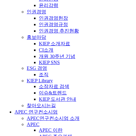
윤리강령
인권경영
인권경영헌장
인권경영규정
인권경영 추진현황
홍보마당
KIEP 소개자료
CI소개
개원 30주년 기념
KIEP SNS
ESG 경영
조직
KIEP Library
소장자료 검색
이슈&트렌드
KIEP 도서관 안내
찾아오시는길
APEC 연구컨소시엄
APEC연구컨소시엄 소개
APEC
APEC 이란