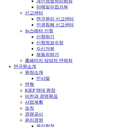
개인정보처리방침
이메일수집거부
신고센터
연구윤리 신고센터
인권침해 신고센터
뉴스레터 신청
신청하기
신청정보수정
수신거부
재동의하기
홈페이지 담당자 연락처
연구원소개
원장소개
인사말
연혁
KIEP 역대 원장
비전과 경영목표
사업계획
조직
경영공시
윤리경영
윤리헌장